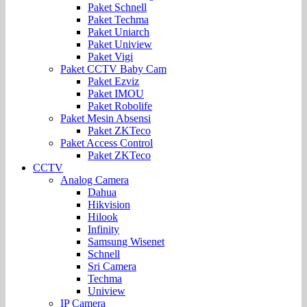
Paket Schnell
Paket Techma
Paket Uniarch
Paket Uniview
Paket Vigi
Paket CCTV Baby Cam
Paket Ezviz
Paket IMOU
Paket Robolife
Paket Mesin Absensi
Paket ZKTeco
Paket Access Control
Paket ZKTeco
CCTV
Analog Camera
Dahua
Hikvision
Hilook
Infinity
Samsung Wisenet
Schnell
Sri Camera
Techma
Uniview
IP Camera