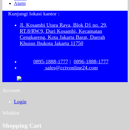
Alarm
Kunjungi lokasi kantor :
Jl. Kosambi Utara Raya, Blok D1 no. 29,
RT.8/RW.9, Duri Kosambi, Kecamatan
Cengkareng, Kota Jakarta Barat, Daerah
Khusus Ibukota Jakarta 11750
0895-1888-1777
|
0896-1888-1777
sales@cctvonline24.com
Account
Login
Wishlist
Shopping Cart