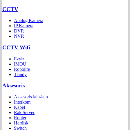
CCTV
Analog Kamera
IP Kamera
DVR
NVR
CCTV Wifi
Ezviz
IMOU
Robolife
Tiandy
Aksesoris
Aksesoris lain-lain
Interkom
Kabel
Rak Server
Router
Hardisk
Switch