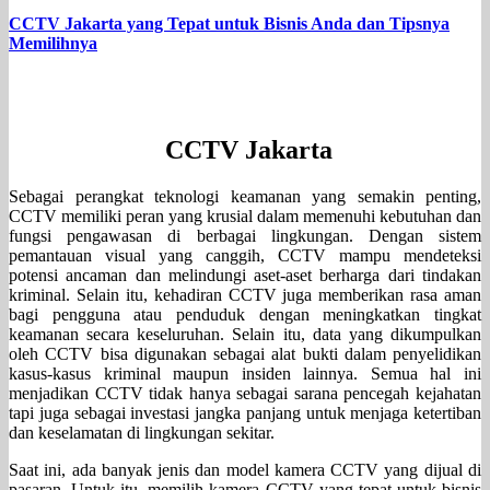
CCTV Jakarta yang Tepat untuk Bisnis Anda dan Tipsnya
Memilihnya
CCTV Jakarta
Sebagai perangkat teknologi keamanan yang semakin penting,
CCTV memiliki peran yang krusial dalam memenuhi kebutuhan dan
fungsi pengawasan di berbagai lingkungan. Dengan sistem
pemantauan visual yang canggih, CCTV mampu mendeteksi
potensi ancaman dan melindungi aset-aset berharga dari tindakan
kriminal. Selain itu, kehadiran CCTV juga memberikan rasa aman
bagi pengguna atau penduduk dengan meningkatkan tingkat
keamanan secara keseluruhan. Selain itu, data yang dikumpulkan
oleh CCTV bisa digunakan sebagai alat bukti dalam penyelidikan
kasus-kasus kriminal maupun insiden lainnya. Semua hal ini
menjadikan CCTV tidak hanya sebagai sarana pencegah kejahatan
tapi juga sebagai investasi jangka panjang untuk menjaga ketertiban
dan keselamatan di lingkungan sekitar.
Saat ini, ada banyak jenis dan model kamera CCTV yang dijual di
pasaran. Untuk itu, memilih kamera CCTV yang tepat untuk bisnis