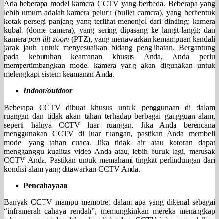
Ada beberapa model kamera CCTV yang berbeda. Beberapa yang
lebih umum adalah kamera peluru (bullet camera), yang berbentuk
kotak persegi panjang yang terlihat menonjol dari dinding; kamera
kubah (dome camera), yang sering dipasang ke langit-langit; dan
kamera
pan-tilt-zoom
(PTZ), yang menawarkan kemampuan kendali
jarak jauh untuk menyesuaikan bidang penglihatan. Bergantung
pada kebutuhan keamanan khusus Anda, Anda perlu
mempertimbangkan model kamera yang akan digunakan untuk
melengkapi sistem keamanan Anda.
Indoor/outdoor
Beberapa CCTV dibuat khusus untuk penggunaan di dalam
ruangan dan tidak akan tahan terhadap berbagai gangguan alam,
seperti halnya CCTV luar ruangan. Jika Anda berencana
menggunakan CCTV di luar ruangan, pastikan Anda membeli
model yang tahan cuaca. Jika tidak, air atau kotoran dapat
mengganggu kualitas video Anda atau, lebih buruk lagi, merusak
CCTV Anda. Pastikan untuk memahami tingkat perlindungan dari
kondisi alam yang ditawarkan CCTV Anda.
Pencahayaan
Banyak CCTV mampu memotret dalam apa yang dikenal sebagai
“inframerah cahaya rendah”, memungkinkan mereka menangkap