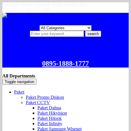
Dapatkan Promo Menarik Setiap Harinya dari
CCTVONLINE24.COM
search
0895-1888-1777
All Departments
Toggle navigation
Paket
Paket Promo Diskon
Paket CCTV
Paket Dahua
Paket Hikvision
Paket Hilook
Paket Infinity
Paket Samsung Wisenet