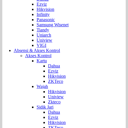
Ezviz
Hikvision
Infinity
Panasonic
Samsung Wisenet
Tiandy
Uniarch
Uniview
VIGI
Absensi & Akses Kontrol
Akses Kontrol
Kartu
Dahua
Ezviz
Hikvision
ZKTeco
Wajah
Hikvision
Uniview
Zkteco
Sidik Jari
Dahua
Ezviz
Hikvision
ZKTeco