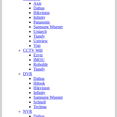
Axis
Dahua
Hikvision
Infinity
Panasonic
Samsung Wisenet
Uniarch
Tiandy
Uniview
Vigi
CCTV Wifi
Ezviz
IMOU
Robolife
Tiandy
DVR
Dahua
Hilook
Hikvision
Infinity
Samsung Wisenet
Schnell
Techma
NVR
Dahua