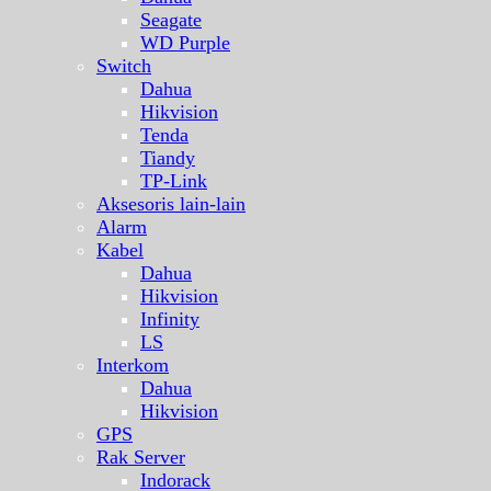
Seagate
WD Purple
Switch
Dahua
Hikvision
Tenda
Tiandy
TP-Link
Aksesoris lain-lain
Alarm
Kabel
Dahua
Hikvision
Infinity
LS
Interkom
Dahua
Hikvision
GPS
Rak Server
Indorack