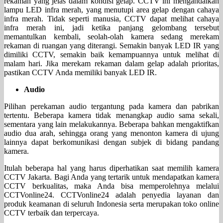
rekaman yang jelas dalam kondisi gelap. CCTV ini mengandalkan
lampu LED infra merah, yang menutupi area gelap dengan cahaya
infra merah. Tidak seperti manusia, CCTV dapat melihat cahaya
infra merah ini, jadi ketika panjang gelombang tersebut
memantulkan kembali, seolah-olah kamera sedang merekam
rekaman di ruangan yang diterangi. Semakin banyak LED IR yang
dimiliki CCTV, semakin baik kemampuannya untuk melihat di
malam hari. Jika merekam rekaman dalam gelap adalah prioritas,
pastikan CCTV Anda memiliki banyak LED IR.
Audio
Pilihan perekaman audio tergantung pada kamera dan pabrikan
tertentu. Beberapa kamera tidak menangkap audio sama sekali,
sementara yang lain melakukannya. Beberapa bahkan mengaktifkan
audio dua arah, sehingga orang yang menonton kamera di ujung
lainnya dapat berkomunikasi dengan subjek di bidang pandang
kamera.
Itulah beberapa hal yang harus diperhatikan saat memilih kamera
CCTV Jakarta. Bagi Anda yang tertarik untuk mendapatkan kamera
CCTV berkualitas, maka Anda bisa memperolehnya melalui
CCTVonline24. CCTVonline24 adalah penyedia layanan dan
produk keamanan di seluruh Indonesia serta merupakan toko online
CCTV terbaik dan terpercaya.