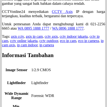
gambar yang sangat baik bahkan dalam cahaya rendah.
CCTVonline24 menyediakan
CCTV Axis
IP dengan harga
terjangkau, kualitas terbaik, bergaransi dan terpercaya.
Untuk pemesanan Anda dapat menghubungi kami di 021-2256
6665 atau
WA 0895 1888 1777
/
WA 0896 1888 1777
.
Tags:
axis cctv
,
axis ip cam
,
cctv axis
,
cctv indoor jakarta
,
cctv ip
cam
,
cctv online jakarta
,
cctv outdoor
,
eco ip cam
,
eco ip camera
,
ip
cam axis
,
ip cam indoor
,
ip camera
Informasi Tambahan
Image Sensor
1/2.9 CMOS
Lightfinder
Lightfinder
Wide Dynamic
Forensic WDR
Range
Min.