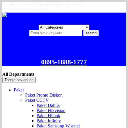
Dapatkan Promo Menarik Setiap Harinya dari
CCTVONLINE24.COM
search
0895-1888-1777
All Departments
Toggle navigation
Paket
Paket Promo Diskon
Paket CCTV
Paket Dahua
Paket Hikvision
Paket Hilook
Paket Infinity
Paket Samsung Wisenet