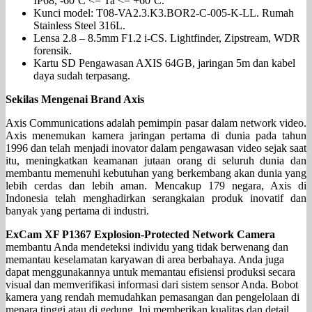
IP68, -60ºC <= Ta <= +60ºC.
Kunci model: T08-VA2.3.K3.BOR2-C-005-K-LL. Rumah
Stainless Steel 316L.
Lensa 2.8 – 8.5mm F1.2 i-CS. Lightfinder, Zipstream, WDR
forensik.
Kartu SD Pengawasan AXIS 64GB, jaringan 5m dan kabel
daya sudah terpasang.
Sekilas Mengenai Brand Axis
Axis Communications adalah pemimpin pasar dalam network video.
Axis menemukan kamera jaringan pertama di dunia pada tahun
1996 dan telah menjadi inovator dalam pengawasan video sejak saat
itu, meningkatkan keamanan jutaan orang di seluruh dunia dan
membantu memenuhi kebutuhan yang berkembang akan dunia yang
lebih cerdas dan lebih aman. Mencakup 179 negara, Axis di
Indonesia telah menghadirkan serangkaian produk inovatif dan
banyak yang pertama di industri.
ExCam XF P1367 Explosion-Protected Network Camera
membantu Anda mendeteksi individu yang tidak berwenang dan
memantau keselamatan karyawan di area berbahaya. Anda juga
dapat menggunakannya untuk memantau efisiensi produksi secara
visual dan memverifikasi informasi dari sistem sensor Anda. Bobot
kamera yang rendah memudahkan pemasangan dan pengelolaan di
menara tinggi atau di gedung. Ini memberikan kualitas dan detail