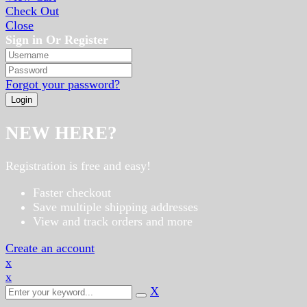
Check Out
Close
Sign in Or Register
Forgot your password?
NEW HERE?
Registration is free and easy!
Faster checkout
Save multiple shipping addresses
View and track orders and more
Create an account
x
x
X