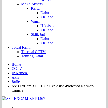
Mesin Absensi
Kartu
Dahua
ZKTeco
Wajah
Hikvision
ZKTeco
Sidik Jari
Dahua
ZKTeco
Solusi Kami
Thermal CCTV
Tentang Kami
Home
CCTV
IP Kamera
Axis
Bullet
Axis ExCam XF P1367 Explosion-Protected Network
Camera