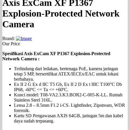
Axis ExCam XF P1367
Explosion-Protected Network
Camera
Brand:
Our Price
Spesifikasi Axis ExCam XF P1367 Explosion-Protected
Network Camera :
Terlindung dari ledakan, bertenaga PoE, kamera jaringan
tetap 5 MP, bersertifikat ATEX/IECEx/EAC untuk lokasi
berbahaya.
Ex II 2 G Ex d IIC T5 Gb, Ex II 2 D Ex t IIIC T100°C Db
IP68, -60ºC <= Ta <= +60ºC.
Kunci model: T08-VA2.3.K3.BOR2-C-005-K-LL. Rumah
Stainless Steel 316L.
Lensa 2.8 – 8.5mm F1.2 i-CS. Lightfinder, Zipstream, WDR
forensik.
Kartu SD Pengawasan AXIS 64GB, jaringan 5m dan kabel
daya sudah terpasang.