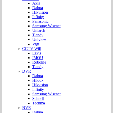
Axis
Dahua
Hikvision
Infinity
Panasonic
Samsung Wisenet
Uniarch
Tiandy
Uniview
Vigi
CCTV Wifi
Ezviz
IMOU
Robolife
Tiandy
DVR
Dahua
Hilook
Hikvision
Infinity
Samsung Wisenet
Schnell
Techma
NVR
Dahua