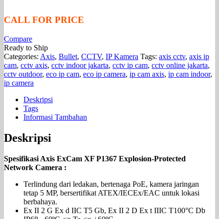
CALL FOR PRICE
Compare
Ready to Ship
Categories:
Axis
,
Bullet
,
CCTV
,
IP Kamera
Tags:
axis cctv
,
axis ip
cam
,
cctv axis
,
cctv indoor jakarta
,
cctv ip cam
,
cctv online jakarta
,
cctv outdoor
,
eco ip cam
,
eco ip camera
,
ip cam axis
,
ip cam indoor
,
ip camera
Deskripsi
Tags
Informasi Tambahan
Deskripsi
Spesifikasi Axis ExCam XF P1367 Explosion-Protected
Network Camera :
Terlindung dari ledakan, bertenaga PoE, kamera jaringan
tetap 5 MP, bersertifikat ATEX/IECEx/EAC untuk lokasi
berbahaya.
Ex II 2 G Ex d IIC T5 Gb, Ex II 2 D Ex t IIIC T100°C Db