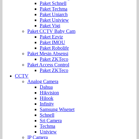
Paket Schnell
Paket Techma
Paket Uniarch
Paket Uniview
Paket Vigi
Paket CCTV Baby Cam
Paket Ezviz
Paket IMOU
Paket Robolife
Paket Mesin Absensi
Paket ZKTeco
Paket Access Control
Paket ZKTeco
CCTV
Analog Camera
Dahua
Hikvision
Hilook
Infinity
Samsung Wisenet
Schnell
Sri Camera
Techma
Uniview
IP Camera