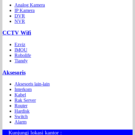
Analog Kamera
IP Kamera
DVR
NVR
CCTV Wifi
Ezviz
IMOU
Robolife
Tiandy
Aksesoris
Aksesoris lain-lain
Interkom
Kabel
Rak Server
Router
Hardisk
Switch
Alarm
Kunjungi lokasi kantor :