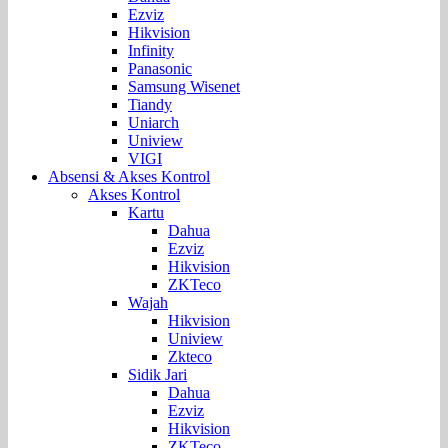
Ezviz
Hikvision
Infinity
Panasonic
Samsung Wisenet
Tiandy
Uniarch
Uniview
VIGI
Absensi & Akses Kontrol
Akses Kontrol
Kartu
Dahua
Ezviz
Hikvision
ZKTeco
Wajah
Hikvision
Uniview
Zkteco
Sidik Jari
Dahua
Ezviz
Hikvision
ZKTeco