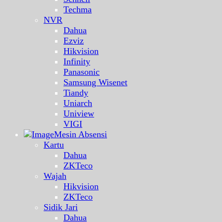
Techma
NVR
Dahua
Ezviz
Hikvision
Infinity
Panasonic
Samsung Wisenet
Tiandy
Uniarch
Uniview
VIGI
Mesin Absensi
Kartu
Dahua
ZKTeco
Wajah
Hikvision
ZKTeco
Sidik Jari
Dahua