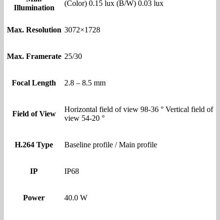
(Color) 0.15 lux (B/W) 0.03 lux
Illumination
Max. Resolution
3072×1728
Max. Framerate
25/30
Focal Length
2.8 – 8.5 mm
Horizontal field of view 98-36 ° Vertical field of
Field of View
view 54-20 °
H.264 Type
Baseline profile / Main profile
IP
IP68
Power
40.0 W