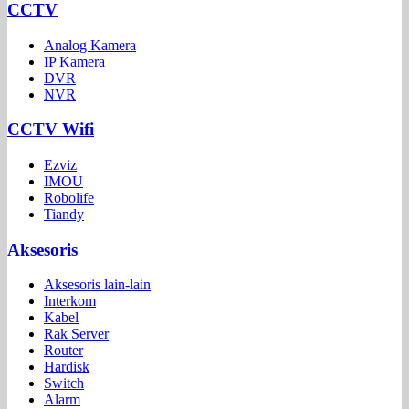
CCTV
Analog Kamera
IP Kamera
DVR
NVR
CCTV Wifi
Ezviz
IMOU
Robolife
Tiandy
Aksesoris
Aksesoris lain-lain
Interkom
Kabel
Rak Server
Router
Hardisk
Switch
Alarm