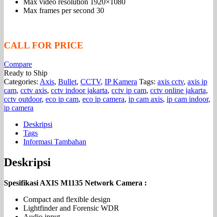
Max video resolution 1920×1080
Max frames per second 30
CALL FOR PRICE
Compare
Ready to Ship
Categories:
Axis
,
Bullet
,
CCTV
,
IP Kamera
Tags:
axis cctv
,
axis ip
cam
,
cctv axis
,
cctv indoor jakarta
,
cctv ip cam
,
cctv online jakarta
,
cctv outdoor
,
eco ip cam
,
eco ip camera
,
ip cam axis
,
ip cam indoor
,
ip camera
Deskripsi
Tags
Informasi Tambahan
Deskripsi
Spesifikasi AXIS M1135 Network Camera :
Compact and flexible design
Lightfinder and Forensic WDR
Audio input