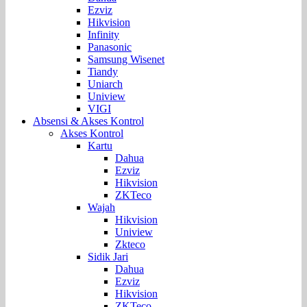
Ezviz
Hikvision
Infinity
Panasonic
Samsung Wisenet
Tiandy
Uniarch
Uniview
VIGI
Absensi & Akses Kontrol
Akses Kontrol
Kartu
Dahua
Ezviz
Hikvision
ZKTeco
Wajah
Hikvision
Uniview
Zkteco
Sidik Jari
Dahua
Ezviz
Hikvision
ZKTeco