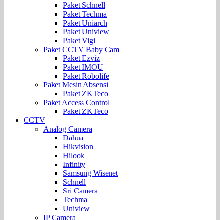
Paket Schnell
Paket Techma
Paket Uniarch
Paket Uniview
Paket Vigi
Paket CCTV Baby Cam
Paket Ezviz
Paket IMOU
Paket Robolife
Paket Mesin Absensi
Paket ZKTeco
Paket Access Control
Paket ZKTeco
CCTV
Analog Camera
Dahua
Hikvision
Hilook
Infinity
Samsung Wisenet
Schnell
Sri Camera
Techma
Uniview
IP Camera