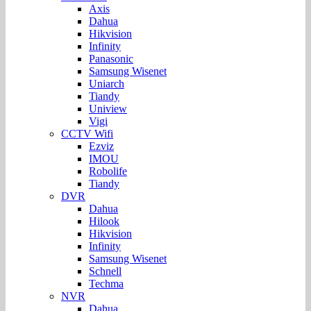
Axis
Dahua
Hikvision
Infinity
Panasonic
Samsung Wisenet
Uniarch
Tiandy
Uniview
Vigi
CCTV Wifi
Ezviz
IMOU
Robolife
Tiandy
DVR
Dahua
Hilook
Hikvision
Infinity
Samsung Wisenet
Schnell
Techma
NVR
Dahua