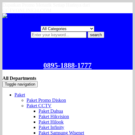
Dapatkan Promo Menarik Setiap Harinya dari
CCTVONLINE24.COM
search
0895-1888-1777
All Departments
Toggle navigation
Paket
Paket Promo Diskon
Paket CCTV
Paket Dahua
Paket Hikvision
Paket Hilook
Paket Infinity
Paket Samsung Wisenet