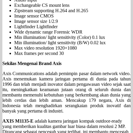
Exchangeable CS mount lens
Zipstream supporting H.264 and H.265
Image sensor CMOS
Image sensor size 1/2.9
Lightfinder Lightfinder
Wide dynamic range Forensic WDR
Min illumination/ light sensitivity (Color) 0.1 lux
Min illumination/ light sensitivity (B/W) 0.02 lux
Max video resolution 1920×1080
Max frames per second 30
Sekilas Mengenai Brand Axis
Axis Communications adalah pemimpin pasar dalam network video.
Axis menemukan kamera jaringan pertama di dunia pada tahun
1996 dan telah menjadi inovator dalam pengawasan video sejak saat
itu, meningkatkan keamanan jutaan orang di seluruh dunia dan
membantu memenuhi kebutuhan yang berkembang akan dunia yang
lebih cerdas dan lebih aman. Mencakup 179 negara, Axis di
Indonesia telah menghadirkan serangkaian produk inovatif dan
banyak yang pertama di industri.
AXIS M1135-E
adalah kamera jaringan kompak outdoor-ready
yang memberikan kualitas gambar luar biasa dalam resolusi 2 MP.
Dirancang sebagai pencegah yang terlihat, ini membantu mencegah