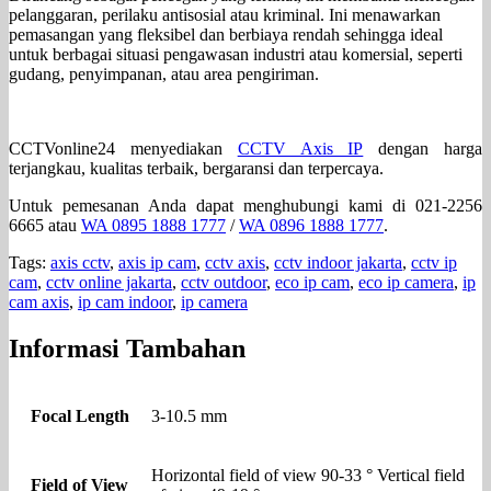
pelanggaran, perilaku antisosial atau kriminal. Ini menawarkan
pemasangan yang fleksibel dan berbiaya rendah sehingga ideal
untuk berbagai situasi pengawasan industri atau komersial, seperti
gudang, penyimpanan, atau area pengiriman.
CCTVonline24 menyediakan
CCTV Axis IP
dengan harga
terjangkau, kualitas terbaik, bergaransi dan terpercaya.
Untuk pemesanan Anda dapat menghubungi kami di 021-2256
6665 atau
WA 0895 1888 1777
/
WA 0896 1888 1777
.
Tags:
axis cctv
,
axis ip cam
,
cctv axis
,
cctv indoor jakarta
,
cctv ip
cam
,
cctv online jakarta
,
cctv outdoor
,
eco ip cam
,
eco ip camera
,
ip
cam axis
,
ip cam indoor
,
ip camera
Informasi Tambahan
Focal Length
3-10.5 mm
Horizontal field of view 90-33 ° Vertical field
Field of View