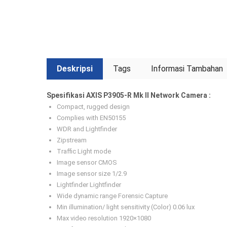
Deskripsi
Tags
Informasi Tambahan
Spesifikasi AXIS P3905-R Mk II Network Camera :
Compact, rugged design
Complies with EN50155
WDR and Lightfinder
Zipstream
Traffic Light mode
Image sensor CMOS
Image sensor size 1/2.9
Lightfinder Lightfinder
Wide dynamic range Forensic Capture
Min illumination/ light sensitivity (Color) 0.06 lux
Max video resolution 1920×1080