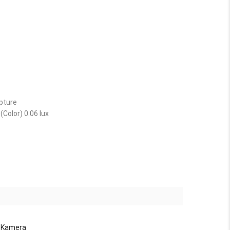
pture
 (Color) 0.06 lux
P Kamera