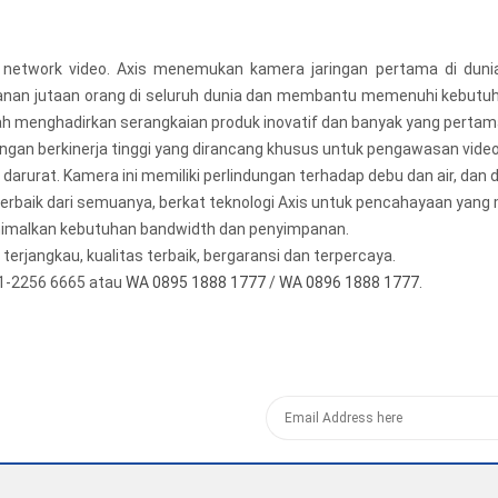
network video. Axis menemukan kamera jaringan pertama di dunia
anan jutaan orang di seluruh dunia dan membantu memenuhi kebutuh
ah menghadirkan serangkaian produk inovatif dan banyak yang pertama 
gan berkinerja tinggi yang dirancang khusus untuk pengawasan video 
arurat. Kamera ini memiliki perlindungan terhadap debu dan air, dan d
terbaik dari semuanya, berkat teknologi Axis untuk pencahayaan yang
inimalkan kebutuhan bandwidth dan penyimpanan.
erjangkau, kualitas terbaik, bergaransi dan terpercaya.
1-2256 6665 atau
WA 0895 1888 1777
/
WA 0896 1888 1777
.