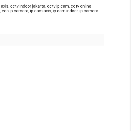
 axis
,
cctv indoor jakarta
,
cctv ip cam
,
cctv online
,
eco ip camera
,
ip cam axis
,
ip cam indoor
,
ip camera