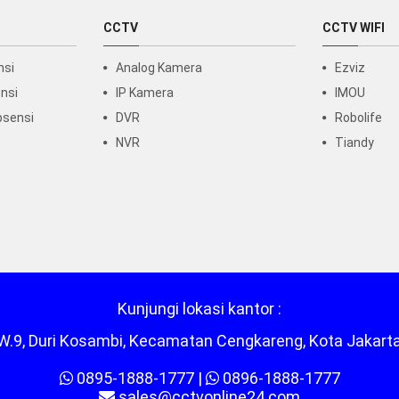
CCTV
CCTV WIFI
nsi
Analog Kamera
Ezviz
nsi
IP Kamera
IMOU
bsensi
DVR
Robolife
NVR
Tiandy
Kunjungi lokasi kantor :
/RW.9, Duri Kosambi, Kecamatan Cengkareng, Kota Jakart
0895-1888-1777
|
0896-1888-1777
sales@cctvonline24.com