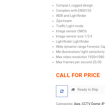
Compact, rugged design
Complies with EN50155
WDR and Lightfinder
Zipstream
Traffic Light mode
Image sensor CMOS
Image sensor size 1/2.9
Lightfinder Lightfinder
Wide dynamic range Forensic Ca
Min illumination/ light sensitivity
Max video resolution 1920×1080
Max frames per second 25/30
CALL FOR PRICE
Ready to Ship
Categories:
Axis
,
CCTV
,
Dome
,
I