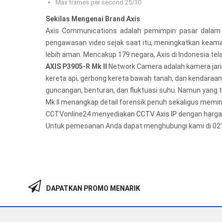
Max frames per second 25/30
Sekilas Mengenai Brand Axis
Axis Communications adalah pemimpin pasar dalam 
pengawasan video sejak saat itu, meningkatkan keam
lebih aman. Mencakup 179 negara, Axis di Indonesia tel
AXIS P3905-R Mk II
Network Camera adalah kamera jarin
kereta api, gerbong kereta bawah tanah, dan kendaraan d
guncangan, benturan, dan fluktuasi suhu. Namun yang 
Mk II menangkap detail forensik penuh sekaligus mem
CCTVonline24 menyediakan
CCTV Axis IP
dengan harga t
Untuk pemesanan Anda dapat menghubungi kami di 02
DAPATKAN PROMO MENARIK