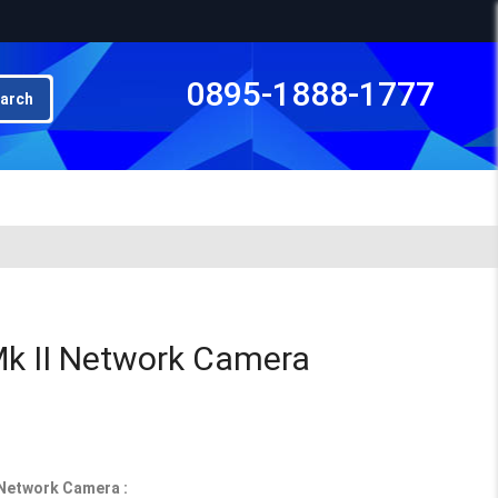
0895-1888-1777
arch
Subto
k II Network Camera
 Network Camera :