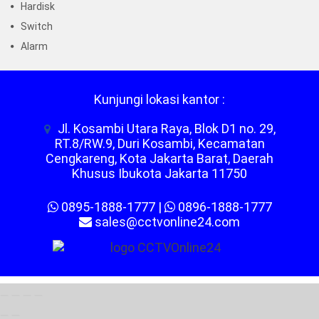
Hardisk
Switch
Alarm
Kunjungi lokasi kantor :
Jl. Kosambi Utara Raya, Blok D1 no. 29,
RT.8/RW.9, Duri Kosambi, Kecamatan
Cengkareng, Kota Jakarta Barat, Daerah
Khusus Ibukota Jakarta 11750
0895-1888-1777
|
0896-1888-1777
sales@cctvonline24.com