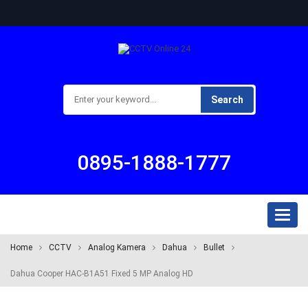
Search
0895-1888-1777
Toggl
naviga
Home
CCTV
Analog Kamera
Dahua
Bullet
Dahua Cooper HAC-B1A51 Fixed 5 MP Analog HD