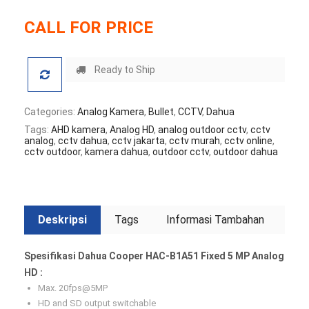
CALL FOR PRICE
Ready to Ship
Categories:
Analog Kamera
,
Bullet
,
CCTV
,
Dahua
Tags:
AHD kamera
,
Analog HD
,
analog outdoor cctv
,
cctv
analog
,
cctv dahua
,
cctv jakarta
,
cctv murah
,
cctv online
,
cctv outdoor
,
kamera dahua
,
outdoor cctv
,
outdoor dahua
Deskripsi
Tags
Informasi Tambahan
Spesifikasi Dahua Cooper HAC-B1A51 Fixed 5 MP Analog
HD :
Max. 20fps@5MP
HD and SD output switchable