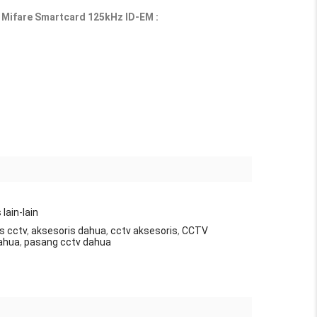
 Mifare Smartcard 125kHz ID-EM :
lain-lain
s cctv
,
aksesoris dahua
,
cctv aksesoris
,
CCTV
ahua
,
pasang cctv dahua