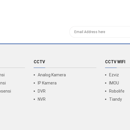
CCTV
CCTV WIFI
nsi
Analog Kamera
Ezviz
nsi
IP Kamera
IMOU
bsensi
DVR
Robolife
NVR
Tiandy