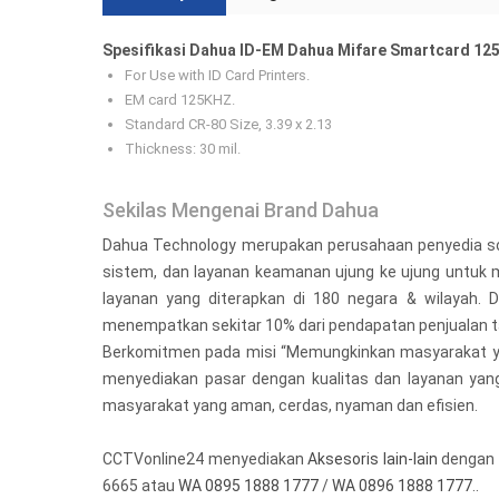
Spesifikasi Dahua ID-EM Dahua Mifare Smartcard 125
For Use with ID Card Printers.
EM card 125KHZ.
Standard CR-80 Size, 3.39 x 2.13
Thickness: 30 mil.
Sekilas Mengenai Brand Dahua
Dahua Technology merupakan perusahaan penyedia sol
sistem, dan layanan keamanan ujung ke ujung untuk m
layanan yang diterapkan di 180 negara & wilayah. 
menempatkan sekitar 10% dari pendapatan penjualan 
Berkomitmen pada misi “Memungkinkan masyarakat yang
menyediakan pasar dengan kualitas dan layanan yang
masyarakat yang aman, cerdas, nyaman dan efisien.
CCTVonline24 menyediakan
Aksesoris lain-lain
dengan h
6665 atau
WA 0895 1888 1777
/
WA 0896 1888 1777
..