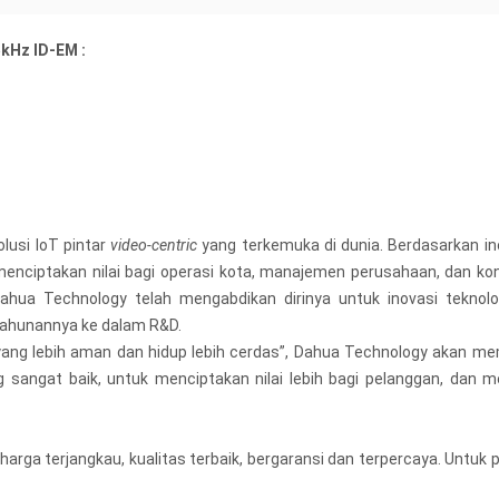
kHz ID-EM :
usi IoT pintar
video-centric
yang terkemuka di dunia. Berdasarkan in
enciptakan nilai bagi operasi kota, manajemen perusahaan, dan ko
Dahua Technology telah mengabdikan dirinya untuk inovasi teknol
tahunannya ke dalam R&D.
 lebih aman dan hidup lebih cerdas”, Dahua Technology akan memat
 sangat baik, untuk menciptakan nilai lebih bagi pelanggan, dan
arga terjangkau, kualitas terbaik, bergaransi dan terpercaya. Unt