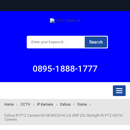
Search
0895-1888-1777
Toggl
naviga
Home
CCTV
IP Kamera
Dahua
Dome
Dahua IP PTZ Camera DH-SD49225-HC-LA 2MP 25x Starlight IR PTZ HDCVI
Camera