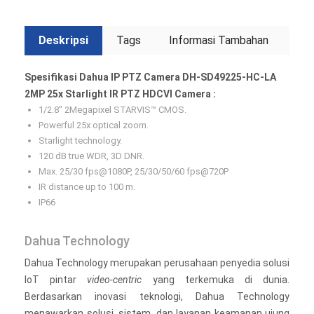
Deskripsi
Tags
Informasi Tambahan
Spesifikasi Dahua IP PTZ Camera DH-SD49225-HC-LA
2MP 25x Starlight IR PTZ HDCVI Camera :
1/2.8″ 2Megapixel STARVIS™ CMOS.
Powerful 25x optical zoom.
Starlight technology.
120 dB true WDR, 3D DNR.
Max. 25/30 fps@1080P, 25/30/50/60 fps@720P
IR distance up to 100 m.
IP66
Dahua Technology
Dahua Technology merupakan perusahaan penyedia solusi
IoT pintar
video-centric
yang terkemuka di dunia.
Berdasarkan inovasi teknologi, Dahua Technology
menawarkan solusi, sistem, dan layanan keamanan ujung