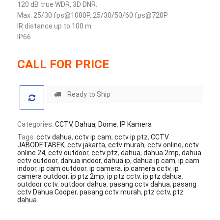
120 dB true WDR, 3D DNR.
Max. 25/30 fps@1080P, 25/30/50/60 fps@720P
IR distance up to 100 m.
IP66
CALL FOR PRICE
Ready to Ship
Categories:
CCTV
,
Dahua
,
Dome
,
IP Kamera
Tags:
cctv dahua
,
cctv ip cam
,
cctv ip ptz
,
CCTV
JABODETABEK
,
cctv jakarta
,
cctv murah
,
cctv online
,
cctv
online 24
,
cctv outdoor
,
cctv ptz
,
dahua
,
dahua 2mp
,
dahua
cctv outdoor
,
dahua indoor
,
dahua ip
,
dahua ip cam
,
ip cam
indoor
,
ip cam outdoor
,
ip camera
,
ip camera cctv
,
ip
camera outdoor
,
ip ptz 2mp
,
ip ptz cctv
,
ip ptz dahua
,
outdoor cctv
,
outdoor dahua
,
pasang cctv dahua
,
pasang
cctv Dahua Cooper
,
pasang cctv murah
,
ptz cctv
,
ptz
dahua