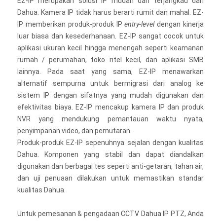
EZ-IP merupakan solusi IP mudah dan terjangkau dari
Dahua. Kamera IP tidak harus berarti rumit dan mahal. EZ-
IP memberikan produk-produk IP
entry-level
dengan kinerja
luar biasa dan kesederhanaan. EZ-IP sangat cocok untuk
aplikasi ukuran kecil hingga menengah seperti keamanan
rumah / perumahan, toko ritel kecil, dan aplikasi SMB
lainnya. Pada saat yang sama, EZ-IP menawarkan
alternatif sempurna untuk bermigrasi dari analog ke
sistem IP dengan sifatnya yang mudah digunakan dan
efektivitas biaya. EZ-IP mencakup kamera IP dan produk
NVR yang mendukung pemantauan waktu nyata,
penyimpanan video, dan pemutaran.
Produk-produk EZ-IP sepenuhnya sejalan dengan kualitas
Dahua. Komponen yang stabil dan dapat diandalkan
digunakan dan berbagai tes seperti anti-getaran, tahan air,
dan uji penuaan dilakukan untuk memastikan standar
kualitas Dahua.
Untuk pemesanan & pengadaan
CCTV Dahua
IP PTZ, Anda