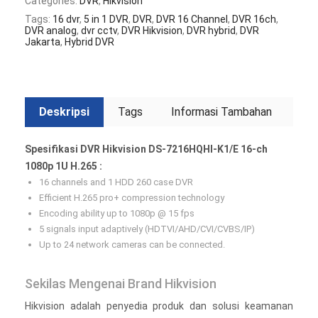
Categories:
DVR
,
Hikvision
Tags:
16 dvr
,
5 in 1 DVR
,
DVR
,
DVR 16 Channel
,
DVR 16ch
,
DVR analog
,
dvr cctv
,
DVR Hikvision
,
DVR hybrid
,
DVR
Jakarta
,
Hybrid DVR
Deskripsi
Tags
Informasi Tambahan
Spesifikasi DVR Hikvision DS-7216HQHI-K1/E 16-ch
1080p 1U H.265 :
16 channels and 1 HDD 260 case DVR
Efficient H.265 pro+ compression technology
Encoding ability up to 1080p @ 15 fps
5 signals input adaptively (HDTVI/AHD/CVI/CVBS/IP)
Up to 24 network cameras can be connected.
Sekilas Mengenai Brand Hikvision
Hikvision adalah penyedia produk dan solusi keamanan