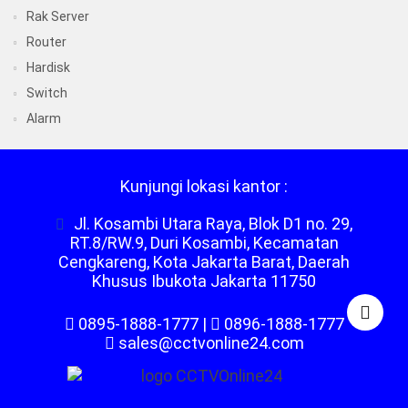
Rak Server
Router
Hardisk
Switch
Alarm
Kunjungi lokasi kantor :
Jl. Kosambi Utara Raya, Blok D1 no. 29,
RT.8/RW.9, Duri Kosambi, Kecamatan
Cengkareng, Kota Jakarta Barat, Daerah
Khusus Ibukota Jakarta 11750
0895-1888-1777
|
0896-1888-1777
sales@cctvonline24.com