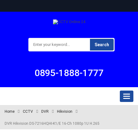
Search
0895-1888-1777
Toggl
naviga
Home
CCTV
DVR
Hikvision
DVR Hikvision DS-7216HQHI-K1/E 16-Ch 1080p 1U H.265