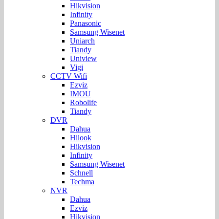
Hikvision
Infinity
Panasonic
Samsung Wisenet
Uniarch
Tiandy
Uniview
Vigi
CCTV Wifi
Ezviz
IMOU
Robolife
Tiandy
DVR
Dahua
Hilook
Hikvision
Infinity
Samsung Wisenet
Schnell
Techma
NVR
Dahua
Ezviz
Hikvision