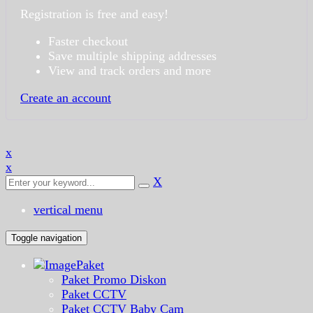
Registration is free and easy!
Faster checkout
Save multiple shipping addresses
View and track orders and more
Create an account
x
x
X
vertical menu
Toggle navigation
Paket
Paket Promo Diskon
Paket CCTV
Paket CCTV Baby Cam