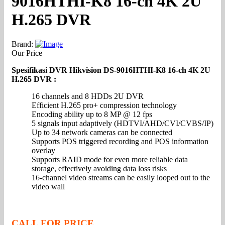
9016HTHI-K8 16-ch 4K 2U
H.265 DVR
Brand:
Our Price
Spesifikasi DVR Hikvision DS-9016HTHI-K8 16-ch 4K 2U
H.265 DVR :
16 channels and 8 HDDs 2U DVR
Efficient H.265 pro+ compression technology
Encoding ability up to 8 MP @ 12 fps
5 signals input adaptively (HDTVI/AHD/CVI/CVBS/IP)
Up to 34 network cameras can be connected
Supports POS triggered recording and POS information
overlay
Supports RAID mode for even more reliable data
storage, effectively avoiding data loss risks
16-channel video streams can be easily looped out to the
video wall
CALL FOR PRICE