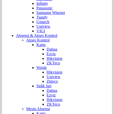
Infinity
Panasonic
Samsung Wisenet
Tiandy
Uniarch
Uniview
VIGI
Absensi & Akses Kontrol
Akses Kontrol
Kartu
Dahua
Ezviz
Hikvision
ZKTeco
Wajah
Hikvision
Uniview
Zkteco
Sidik Jari
Dahua
Ezviz
Hikvision
ZKTeco
Mesin Absensi
Kartu