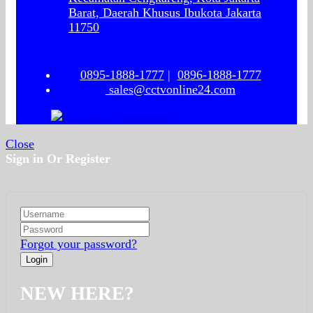
Barat, Daerah Khusus Ibukota Jakarta
11750
0895-1888-1777
|
0896-1888-1777
sales@cctvonline24.com
Close
Sign in Or Register
Forgot your password?
NEW HERE?