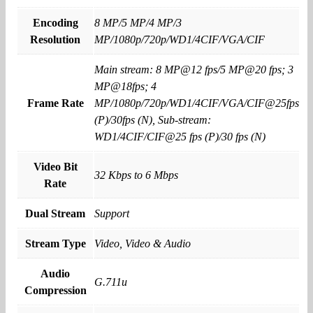
Encoding
8 MP/5 MP/4 MP/3
Resolution
MP/1080p/720p/WD1/4CIF/VGA/CIF
Main stream: 8 MP@12 fps/5 MP@20 fps; 3
MP@18fps; 4
Frame Rate
MP/1080p/720p/WD1/4CIF/VGA/CIF@25fps
(P)/30fps (N), Sub-stream:
WD1/4CIF/CIF@25 fps (P)/30 fps (N)
Video Bit
32 Kbps to 6 Mbps
Rate
Dual Stream
Support
Stream Type
Video, Video & Audio
Audio
G.711u
Compression