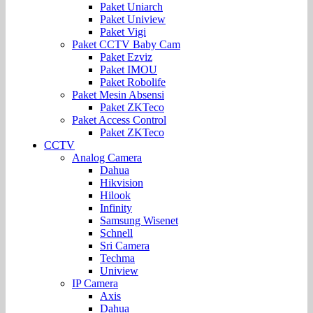
Paket Uniarch
Paket Uniview
Paket Vigi
Paket CCTV Baby Cam
Paket Ezviz
Paket IMOU
Paket Robolife
Paket Mesin Absensi
Paket ZKTeco
Paket Access Control
Paket ZKTeco
CCTV
Analog Camera
Dahua
Hikvision
Hilook
Infinity
Samsung Wisenet
Schnell
Sri Camera
Techma
Uniview
IP Camera
Axis
Dahua