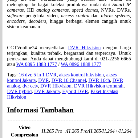
melengkapi berbagai koleksi produknya mulai dari
Smart IP
cameras,
HD
analog cameras, speed domes,
NVRs, DVRs,
software
pengelola video,
access control
dan
alarm systems,
encoders, decoders,
hingga berbagai elemen canggih untuk
sistem keamanan.
CCTVonline24 menyediakan
DVR Hikvision
dengan harga
terjangkau, kualitas terbaik, bergaransi dan terpercaya. Untuk
pemesanan Anda dapat menghubungi kami di 021-2256 6665
atau
WA 0895 1888 1777
/
WA 0896 1888 1777
.
Tags:
16 dvr
,
5 in 1 DVR
,
akses kontrol hikvision
,
akses
kontrol Jakarta
,
DVR
,
DVR 16 Channel
,
DVR 16ch
,
DVR
analog
,
dvr cctv
,
DVR Hikvision
,
DVR Hikvision termurah
,
DVR hybrid
,
DVR Jakarta
,
Hybrid DVR
,
Paket Instalasi
Hikvision
Informasi Tambahan
Video
H.265 Pro+/H.265 Pro/H.265/H.264+/H.264
Compression