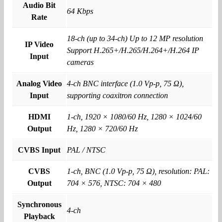
Audio Bit
64 Kbps
Rate
18-ch (up to 34-ch) Up to 12 MP resolution
IP Video
Support H.265+/H.265/H.264+/H.264 IP
Input
cameras
Analog Video
4-ch BNC interface (1.0 Vp-p, 75 Ω),
Input
supporting coaxitron connection
HDMI
1-ch, 1920 × 1080/60 Hz, 1280 × 1024/60
Output
Hz, 1280 × 720/60 Hz
CVBS Input
PAL / NTSC
CVBS
1-ch, BNC (1.0 Vp-p, 75 Ω), resolution: PAL:
Output
704 × 576, NTSC: 704 × 480
Synchronous
4-ch
Playback