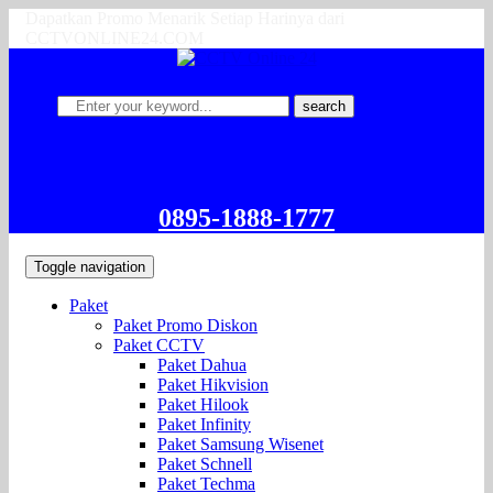
Dapatkan Promo Menarik Setiap Harinya dari
CCTVONLINE24.COM
search
0895-1888-1777
Toggle navigation
Paket
Paket Promo Diskon
Paket CCTV
Paket Dahua
Paket Hikvision
Paket Hilook
Paket Infinity
Paket Samsung Wisenet
Paket Schnell
Paket Techma