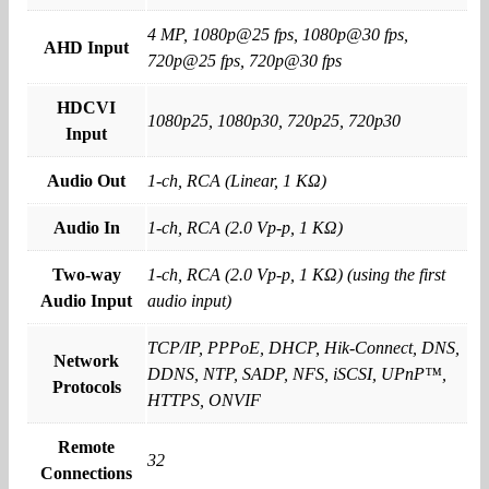
4 MP, 1080p@25 fps, 1080p@30 fps,
AHD Input
720p@25 fps, 720p@30 fps
HDCVI
1080p25, 1080p30, 720p25, 720p30
Input
Audio Out
1-ch, RCA (Linear, 1 KΩ)
Audio In
1-ch, RCA (2.0 Vp-p, 1 KΩ)
Two-way
1-ch, RCA (2.0 Vp-p, 1 KΩ) (using the first
Audio Input
audio input)
TCP/IP, PPPoE, DHCP, Hik-Connect, DNS,
Network
DDNS, NTP, SADP, NFS, iSCSI, UPnP™,
Protocols
HTTPS, ONVIF
Remote
32
Connections