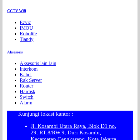
CCTV Wifi
Ezviz
IMOU
Robolife
Tiandy
Aksesoris
Aksesoris lain-lain
Interkom
Kabel
Rak Server
Router
Hardisk
Switch
Alarm
Kunjungi lokasi kantor :
Jl. Kosambi Utara Raya, Blok D1 no.
29, RT.8/RW.9, Duri Kosambi,
Kecamatan Cengkareng, Kota Jakarta