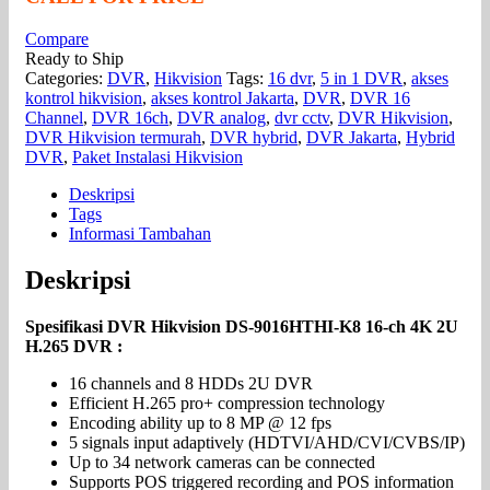
Compare
Ready to Ship
Categories:
DVR
,
Hikvision
Tags:
16 dvr
,
5 in 1 DVR
,
akses
kontrol hikvision
,
akses kontrol Jakarta
,
DVR
,
DVR 16
Channel
,
DVR 16ch
,
DVR analog
,
dvr cctv
,
DVR Hikvision
,
DVR Hikvision termurah
,
DVR hybrid
,
DVR Jakarta
,
Hybrid
DVR
,
Paket Instalasi Hikvision
Deskripsi
Tags
Informasi Tambahan
Deskripsi
Spesifikasi DVR Hikvision DS-9016HTHI-K8 16-ch 4K 2U
H.265 DVR :
16 channels and 8 HDDs 2U DVR
Efficient H.265 pro+ compression technology
Encoding ability up to 8 MP @ 12 fps
5 signals input adaptively (HDTVI/AHD/CVI/CVBS/IP)
Up to 34 network cameras can be connected
Supports POS triggered recording and POS information