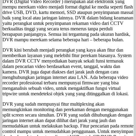
DVR (Digital Video Recorder ) merupakan alat elektronik yang
mempu merekam video menjadi format digital ke media seperti flash
drive USB, DVD, kartu memori, SSD ataupun penyimpanan massal
baik yang local atau jaringan lainnya. DVR dalam bidang keamanan
yaitu perangkat untuk penyimpanan rekaman video dari CCTV
berkualitas tinggi yang secara terus menerus tanpa perduli
berapapun panjangnya. Semua ini tergantung pada ukuran hardisk,
DVR mampu merekam selama beberapa hari – beberapa bulan.
DVR kini berubah menjadi perangkat yang kaya akan fitur dan
memberikan layanan yang melebihi fitur perekam biasanya. System
dalam DVR CCTV menyediakan banyak sekali funsi termasuk
dalam pencarian video berdasarkan event, tanggal, waktu dan
kamera. DVR juga dapat diakses dari jarak jauh dengan cara
menghubungkan jaringan internet atau LAN. Ada beberapa video
recorder professional terbaru mempunyai firmware yang bisa
menganalisis sebuah video, untuk mengaktifkan fungsi virtual
tripwire untuk mendeteksi objek yang yang ditinggalkan di lokasi.
DVR yang sudah mempunyai fitur multiplexing akan
memungkinkan monitoring dan perekaman dengan menggunakan
split screen secara simultan. DVR yang sudah dihubungkan dengan
jaringan internet akan dapat dilihat dari jarak yang jauh dan
memudahkan untuk melakukan backup. Fitur pencarian pada remote
control mampu untuk memudahkan penggunaan. Untuk menyimpan