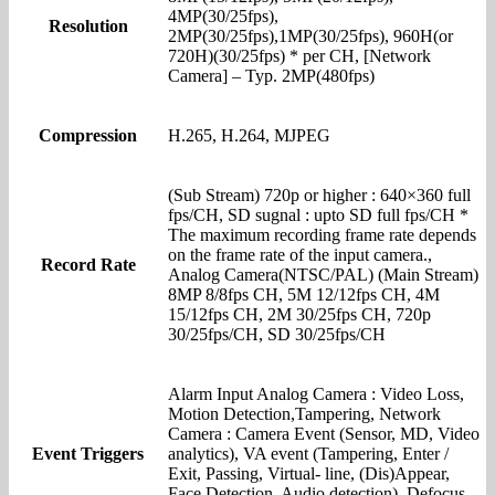
4MP(30/25fps),
Resolution
2MP(30/25fps),1MP(30/25fps), 960H(or
720H)(30/25fps) * per CH, [Network
Camera] – Typ. 2MP(480fps)
Compression
H.265, H.264, MJPEG
(Sub Stream) 720p or higher : 640×360 full
fps/CH, SD sugnal : upto SD full fps/CH *
The maximum recording frame rate depends
on the frame rate of the input camera.,
Record Rate
Analog Camera(NTSC/PAL) (Main Stream)
8MP 8/8fps CH, 5M 12/12fps CH, 4M
15/12fps CH, 2M 30/25fps CH, 720p
30/25fps/CH, SD 30/25fps/CH
Alarm Input Analog Camera : Video Loss,
Motion Detection,Tampering, Network
Camera : Camera Event (Sensor, MD, Video
Event Triggers
analytics), VA event (Tampering, Enter /
Exit, Passing, Virtual- line, (Dis)Appear,
Face Detection, Audio detection), Defocus