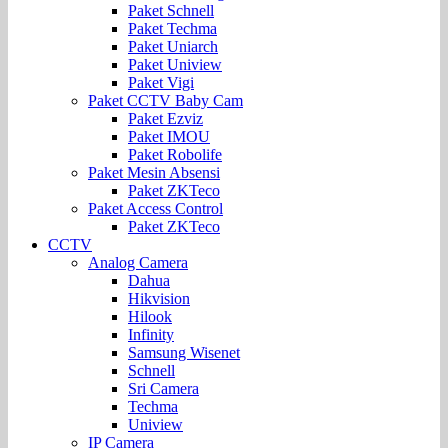
Paket Schnell
Paket Techma
Paket Uniarch
Paket Uniview
Paket Vigi
Paket CCTV Baby Cam
Paket Ezviz
Paket IMOU
Paket Robolife
Paket Mesin Absensi
Paket ZKTeco
Paket Access Control
Paket ZKTeco
CCTV
Analog Camera
Dahua
Hikvision
Hilook
Infinity
Samsung Wisenet
Schnell
Sri Camera
Techma
Uniview
IP Camera