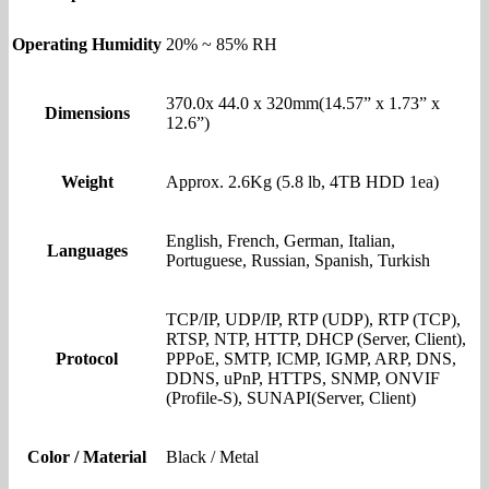
Operating Humidity
20% ~ 85% RH
370.0x 44.0 x 320mm(14.57” x 1.73” x
Dimensions
12.6”)
Weight
Approx. 2.6Kg (5.8 lb, 4TB HDD 1ea)
English, French, German, Italian,
Languages
Portuguese, Russian, Spanish, Turkish
TCP/IP, UDP/IP, RTP (UDP), RTP (TCP),
RTSP, NTP, HTTP, DHCP (Server, Client),
Protocol
PPPoE, SMTP, ICMP, IGMP, ARP, DNS,
DDNS, uPnP, HTTPS, SNMP, ONVIF
(Profile-S), SUNAPI(Server, Client)
Color / Material
Black / Metal