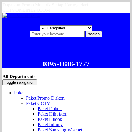
Dapatkan Promo Menarik Setiap Harinya dari
CCTVONLINE24.COM
search
0895-1888-1777
All Departments
Toggle navigation
Paket
Paket Promo Diskon
Paket CCTV
Paket Dahua
Paket Hikvision
Paket Hilook
Paket Infinity
Paket Samsung Wisenet