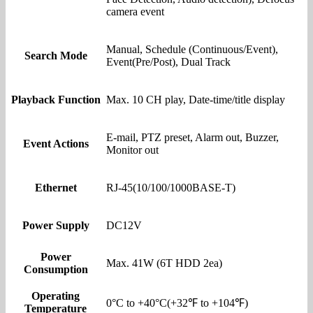
camera event
Manual, Schedule (Continuous/Event),
Search Mode
Event(Pre/Post), Dual Track
Playback Function
Max. 10 CH play, Date-time/title display
E-mail, PTZ preset, Alarm out, Buzzer,
Event Actions
Monitor out
Ethernet
RJ-45(10/100/1000BASE-T)
Power Supply
DC12V
Power
Max. 41W (6T HDD 2ea)
Consumption
Operating
0°C to +40°C(+32℉ to +104℉)
Temperature