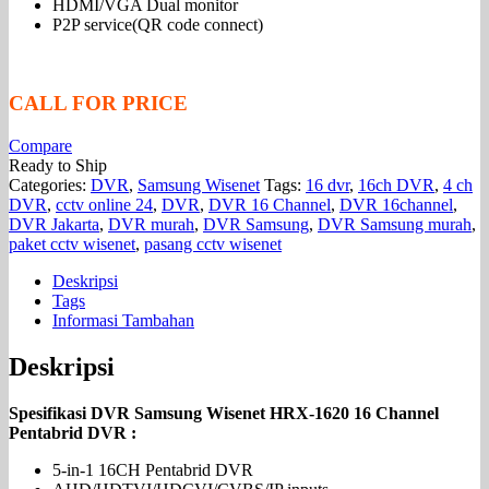
HDMI/VGA Dual monitor
P2P service(QR code connect)
CALL FOR PRICE
Compare
Ready to Ship
Categories:
DVR
,
Samsung Wisenet
Tags:
16 dvr
,
16ch DVR
,
4 ch
DVR
,
cctv online 24
,
DVR
,
DVR 16 Channel
,
DVR 16channel
,
DVR Jakarta
,
DVR murah
,
DVR Samsung
,
DVR Samsung murah
,
paket cctv wisenet
,
pasang cctv wisenet
Deskripsi
Tags
Informasi Tambahan
Deskripsi
Spesifikasi DVR Samsung Wisenet HRX-1620 16 Channel
Pentabrid DVR :
5-in-1 16CH Pentabrid DVR