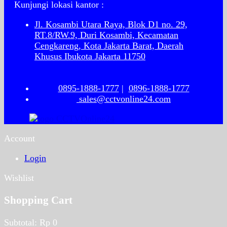
Kunjungi lokasi kantor :
Jl. Kosambi Utara Raya, Blok D1 no. 29,
RT.8/RW.9, Duri Kosambi, Kecamatan
Cengkareng, Kota Jakarta Barat, Daerah
Khusus Ibukota Jakarta 11750
0895-1888-1777
|
0896-1888-1777
sales@cctvonline24.com
Account
Login
Wishlist
Shopping Cart
Subtotal:
Rp
0