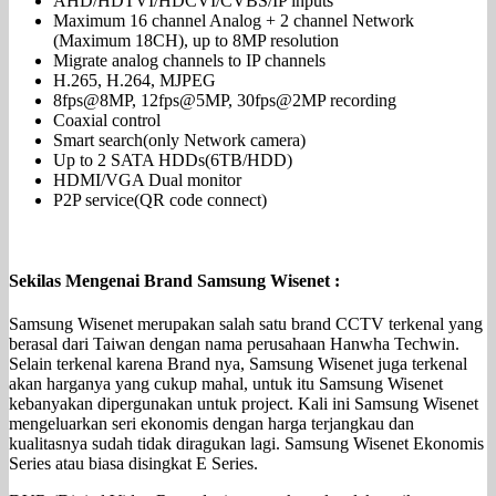
AHD/HDTVI/HDCVI/CVBS/IP inputs
Maximum 16 channel Analog + 2 channel Network
(Maximum 18CH), up to 8MP resolution
Migrate analog channels to IP channels
H.265, H.264, MJPEG
8fps@8MP, 12fps@5MP, 30fps@2MP recording
Coaxial control
Smart search(only Network camera)
Up to 2 SATA HDDs(6TB/HDD)
HDMI/VGA Dual monitor
P2P service(QR code connect)
Sekilas Mengenai Brand Samsung Wisenet :
Samsung Wisenet merupakan salah satu brand CCTV terkenal yang
berasal dari Taiwan dengan nama perusahaan Hanwha Techwin.
Selain terkenal karena Brand nya, Samsung Wisenet juga terkenal
akan harganya yang cukup mahal, untuk itu Samsung Wisenet
kebanyakan dipergunakan untuk project. Kali ini Samsung Wisenet
mengeluarkan seri ekonomis dengan harga terjangkau dan
kualitasnya sudah tidak diragukan lagi. Samsung Wisenet Ekonomis
Series atau biasa disingkat E Series.