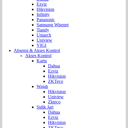
Ezviz
Hikvision
Infinity
Panasonic
Samsung Wisenet
Tiandy
Uniarch
Uniview
VIGI
Absensi & Akses Kontrol
Akses Kontrol
Kartu
Dahua
Ezviz
Hikvision
ZKTeco
Wajah
Hikvision
Uniview
Zkteco
Sidik Jari
Dahua
Ezviz
Hikvision
ZKTeco