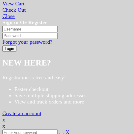
View Cart
Check Out
Close
Sign in Or Register
Forgot your password?
NEW HERE?
Registration is free and easy!
Faster checkout
Save multiple shipping addresses
View and track orders and more
Create an account
x
x
X