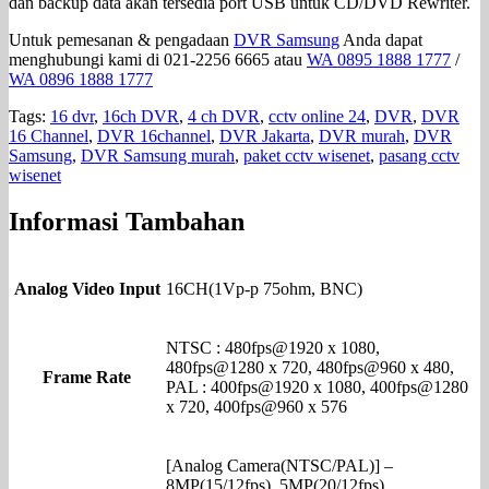
dan backup data akan tersedia port USB untuk CD/DVD Rewriter.
Untuk pemesanan & pengadaan
DVR Samsung
Anda dapat
menghubungi kami di 021-2256 6665 atau
WA 0895 1888 1777
/
WA 0896 1888 1777
Tags:
16 dvr
,
16ch DVR
,
4 ch DVR
,
cctv online 24
,
DVR
,
DVR
16 Channel
,
DVR 16channel
,
DVR Jakarta
,
DVR murah
,
DVR
Samsung
,
DVR Samsung murah
,
paket cctv wisenet
,
pasang cctv
wisenet
Informasi Tambahan
Analog Video Input
16CH(1Vp-p 75ohm, BNC)
NTSC : 480fps@1920 x 1080,
480fps@1280 x 720, 480fps@960 x 480,
Frame Rate
PAL : 400fps@1920 x 1080, 400fps@1280
x 720, 400fps@960 x 576
[Analog Camera(NTSC/PAL)] –
8MP(15/12fps), 5MP(20/12fps),