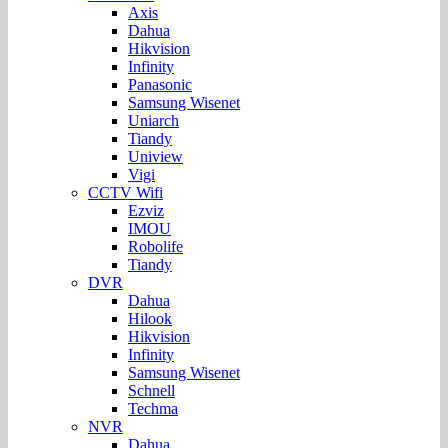
Axis
Dahua
Hikvision
Infinity
Panasonic
Samsung Wisenet
Uniarch
Tiandy
Uniview
Vigi
CCTV Wifi
Ezviz
IMOU
Robolife
Tiandy
DVR
Dahua
Hilook
Hikvision
Infinity
Samsung Wisenet
Schnell
Techma
NVR
Dahua