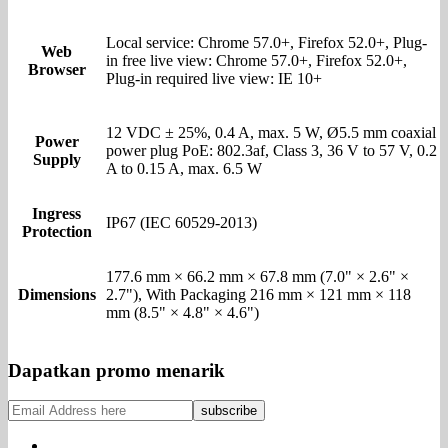
Local service: Chrome 57.0+, Firefox 52.0+, Plug-
Web
in free live view: Chrome 57.0+, Firefox 52.0+,
Browser
Plug-in required live view: IE 10+
12 VDC ± 25%, 0.4 A, max. 5 W, Ø5.5 mm coaxial
Power
power plug PoE: 802.3af, Class 3, 36 V to 57 V, 0.2
Supply
A to 0.15 A, max. 6.5 W
Ingress
IP67 (IEC 60529-2013)
Protection
177.6 mm × 66.2 mm × 67.8 mm (7.0" × 2.6" ×
Dimensions
2.7"), With Packaging 216 mm × 121 mm × 118
mm (8.5" × 4.8" × 4.6")
Dapatkan promo menarik