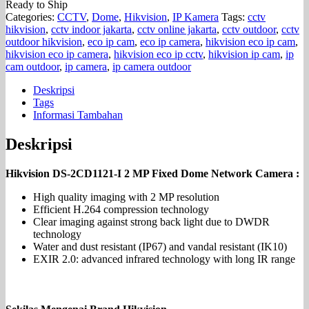
Ready to Ship
Categories:
CCTV
,
Dome
,
Hikvision
,
IP Kamera
Tags:
cctv
hikvision
,
cctv indoor jakarta
,
cctv online jakarta
,
cctv outdoor
,
cctv
outdoor hikvision
,
eco ip cam
,
eco ip camera
,
hikvision eco ip cam
,
hikvision eco ip camera
,
hikvision eco ip cctv
,
hikvision ip cam
,
ip
cam outdoor
,
ip camera
,
ip camera outdoor
Deskripsi
Tags
Informasi Tambahan
Deskripsi
Hikvision DS-2CD1121-I 2 MP Fixed Dome Network Camera :
High quality imaging with 2 MP resolution
Efficient H.264 compression technology
Clear imaging against strong back light due to DWDR
technology
Water and dust resistant (IP67) and vandal resistant (IK10)
EXIR 2.0: advanced infrared technology with long IR range