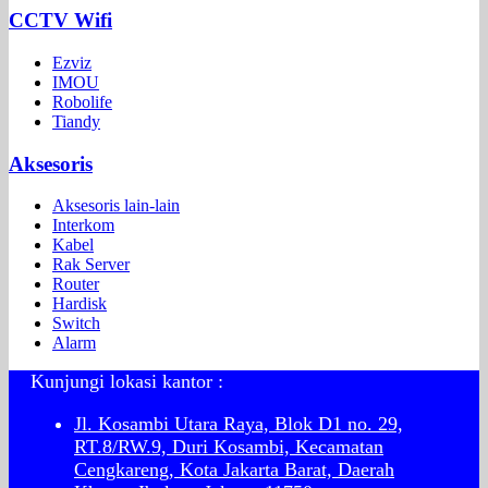
CCTV Wifi
Ezviz
IMOU
Robolife
Tiandy
Aksesoris
Aksesoris lain-lain
Interkom
Kabel
Rak Server
Router
Hardisk
Switch
Alarm
Kunjungi lokasi kantor :
Jl. Kosambi Utara Raya, Blok D1 no. 29,
RT.8/RW.9, Duri Kosambi, Kecamatan
Cengkareng, Kota Jakarta Barat, Daerah