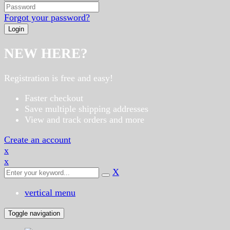
Forgot your password?
NEW HERE?
Registration is free and easy!
Faster checkout
Save multiple shipping addresses
View and track orders and more
Create an account
x
x
X
vertical menu
Toggle navigation