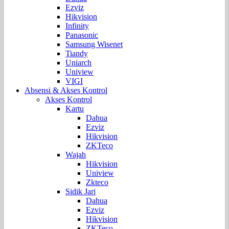
Ezviz
Hikvision
Infinity
Panasonic
Samsung Wisenet
Tiandy
Uniarch
Uniview
VIGI
Absensi & Akses Kontrol
Akses Kontrol
Kartu
Dahua
Ezviz
Hikvision
ZKTeco
Wajah
Hikvision
Uniview
Zkteco
Sidik Jari
Dahua
Ezviz
Hikvision
ZKTeco