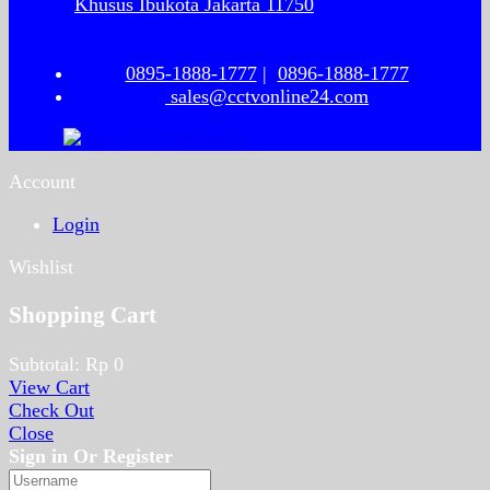
Khusus Ibukota Jakarta 11750
0895-1888-1777
|
0896-1888-1777
sales@cctvonline24.com
Account
Login
Wishlist
Shopping Cart
Subtotal:
Rp
0
View Cart
Check Out
Close
Sign in Or Register