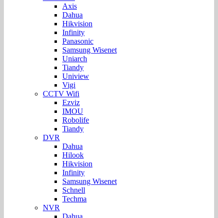
Axis
Dahua
Hikvision
Infinity
Panasonic
Samsung Wisenet
Uniarch
Tiandy
Uniview
Vigi
CCTV Wifi
Ezviz
IMOU
Robolife
Tiandy
DVR
Dahua
Hilook
Hikvision
Infinity
Samsung Wisenet
Schnell
Techma
NVR
Dahua