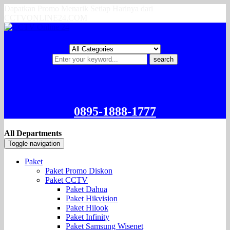
Dapatkan Promo Menarik Setiap Harinya dari
CCTVONLINE24.COM
search
0895-1888-1777
All Departments
Toggle navigation
Paket
Paket Promo Diskon
Paket CCTV
Paket Dahua
Paket Hikvision
Paket Hilook
Paket Infinity
Paket Samsung Wisenet