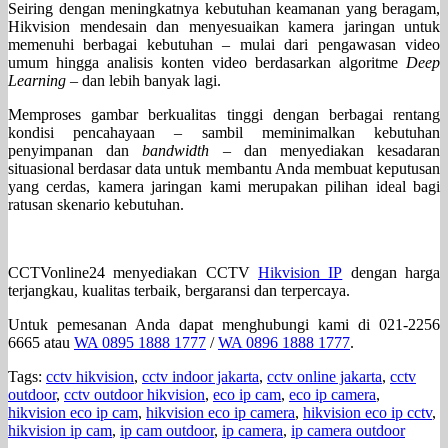
Seiring dengan meningkatnya kebutuhan keamanan yang beragam,
Hikvision mendesain dan menyesuaikan kamera jaringan untuk
memenuhi berbagai kebutuhan – mulai dari pengawasan video
umum hingga analisis konten video berdasarkan algoritme
Deep
Learning
– dan lebih banyak lagi.
Memproses gambar berkualitas tinggi dengan berbagai rentang
kondisi pencahayaan – sambil meminimalkan kebutuhan
penyimpanan dan
bandwidth
– dan menyediakan kesadaran
situasional berdasar data untuk membantu Anda membuat keputusan
yang cerdas, kamera jaringan kami merupakan pilihan ideal bagi
ratusan skenario kebutuhan.
CCTVonline24 menyediakan CCTV
Hikvision IP
dengan harga
terjangkau, kualitas terbaik, bergaransi dan terpercaya.
Untuk pemesanan Anda dapat menghubungi kami di 021-2256
6665 atau
WA 0895 1888 1777
/
WA 0896 1888 1777
.
Tags:
cctv hikvision
,
cctv indoor jakarta
,
cctv online jakarta
,
cctv
outdoor
,
cctv outdoor hikvision
,
eco ip cam
,
eco ip camera
,
hikvision eco ip cam
,
hikvision eco ip camera
,
hikvision eco ip cctv
,
hikvision ip cam
,
ip cam outdoor
,
ip camera
,
ip camera outdoor