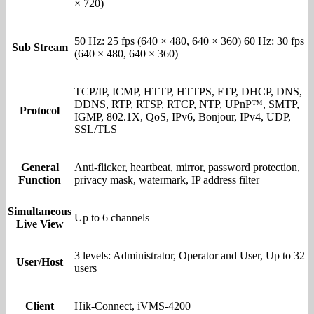
× 720)
50 Hz: 25 fps (640 × 480, 640 × 360) 60 Hz: 30 fps
Sub Stream
(640 × 480, 640 × 360)
TCP/IP, ICMP, HTTP, HTTPS, FTP, DHCP, DNS,
DDNS, RTP, RTSP, RTCP, NTP, UPnP™, SMTP,
Protocol
IGMP, 802.1X, QoS, IPv6, Bonjour, IPv4, UDP,
SSL/TLS
General
Anti-flicker, heartbeat, mirror, password protection,
Function
privacy mask, watermark, IP address filter
Simultaneous
Up to 6 channels
Live View
3 levels: Administrator, Operator and User, Up to 32
User/Host
users
Client
Hik-Connect, iVMS-4200