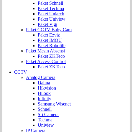
Paket Schnell
Paket Techma
Paket Uniarch
Paket Uniview
Paket Vigi
Paket CCTV Baby Cam
Paket Ezviz
Paket IMOU
Paket Robolife
Paket Mesin Absensi
Paket ZKTeco
Paket Access Control
Paket ZKTeco
CCTV
Analog Camera
Dahua
Hikvision
Hilook
Infinity
Samsung Wisenet
Schnell
Sri Camera
Techma
Uniview
IP Camera