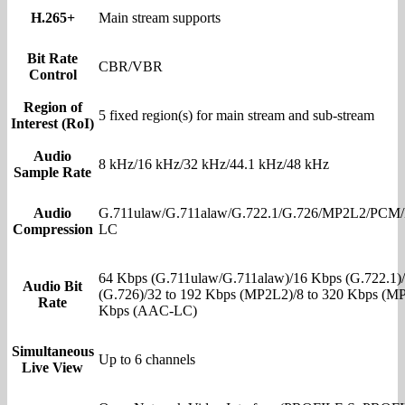
H.265+
Main stream supports
Bit Rate
CBR/VBR
Control
Region of
5 fixed region(s) for main stream and sub-stream
Interest (RoI)
Audio
8 kHz/16 kHz/32 kHz/44.1 kHz/48 kHz
Sample Rate
Audio
G.711ulaw/G.711alaw/G.722.1/G.726/MP2L2/PC
Compression
LC
64 Kbps (G.711ulaw/G.711alaw)/16 Kbps (G.722.1)
Audio Bit
(G.726)/32 to 192 Kbps (MP2L2)/8 to 320 Kbps (MP
Rate
Kbps (AAC-LC)
Simultaneous
Up to 6 channels
Live View