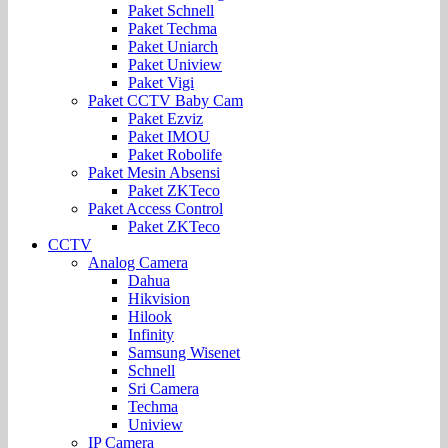
Paket Schnell
Paket Techma
Paket Uniarch
Paket Uniview
Paket Vigi
Paket CCTV Baby Cam
Paket Ezviz
Paket IMOU
Paket Robolife
Paket Mesin Absensi
Paket ZKTeco
Paket Access Control
Paket ZKTeco
CCTV
Analog Camera
Dahua
Hikvision
Hilook
Infinity
Samsung Wisenet
Schnell
Sri Camera
Techma
Uniview
IP Camera