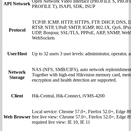
Open Network Video Interface (PROFILE S, PROF
API Network
PROFILE T), ISAPI, SDK, ISUP
TCP/IP, ICMP, HTTP, HTTPS, FTP, DHCP, DNS, 
RTSP, NTP, UPnP, SMTP, IGMP, 802.1X, QoS, IPv4
Protocol
UDP, Bonjour, SSL/TLS, PPPoE, ARP, SNMP, WebS
WebSockets
User/Host
Up to 32 users 3 user levels: administrator, operator, 
NAS (NFS, SMB/CIFS), auto network replenishmen
Network
Together with high-end Hikvision memory card, mem
Storage
encryption and health detection are supported.
Client
Hik-Central, Hik-Connect, iVMS-4200
Local service: Chrome 57.0+, Firefox 52.0+, Edge 89
Web Browser
free live view: Chrome 57.0+, Firefox 52.0+, Edge 8
required live view: IE 10, IE 11