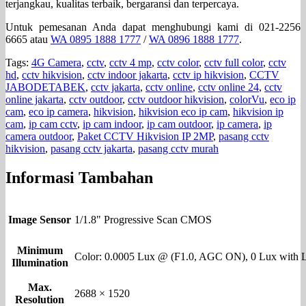
terjangkau, kualitas terbaik, bergaransi dan terpercaya.
Untuk pemesanan Anda dapat menghubungi kami di 021-2256
6665 atau
WA 0895 1888 1777
/
WA 0896 1888 1777
.
Tags:
4G Camera
,
cctv
,
cctv 4 mp
,
cctv color
,
cctv full color
,
cctv
hd
,
cctv hikvision
,
cctv indoor jakarta
,
cctv ip hikvision
,
CCTV
JABODETABEK
,
cctv jakarta
,
cctv online
,
cctv online 24
,
cctv
online jakarta
,
cctv outdoor
,
cctv outdoor hikvision
,
colorVu
,
eco ip
cam
,
eco ip camera
,
hikvision
,
hikvision eco ip cam
,
hikvision ip
cam
,
ip cam cctv
,
ip cam indoor
,
ip cam outdoor
,
ip camera
,
ip
camera outdoor
,
Paket CCTV Hikvision IP 2MP
,
pasang cctv
hikvision
,
pasang cctv jakarta
,
pasang cctv murah
Informasi Tambahan
Image Sensor
1/1.8" Progressive Scan CMOS
Minimum
Color: 0.0005 Lux @ (F1.0, AGC ON), 0 Lux with L
Illumination
Max.
2688 × 1520
Resolution