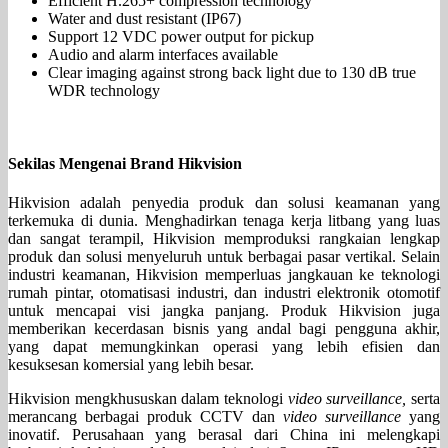
Efficient H.265+ compression technology
Water and dust resistant (IP67)
Support 12 VDC power output for pickup
Audio and alarm interfaces available
Clear imaging against strong back light due to 130 dB true
WDR technology
Sekilas Mengenai Brand Hikvision
Hikvision adalah penyedia produk dan solusi keamanan yang
terkemuka di dunia. Menghadirkan tenaga kerja litbang yang luas
dan sangat terampil, Hikvision memproduksi rangkaian lengkap
produk dan solusi menyeluruh untuk berbagai pasar vertikal. Selain
industri keamanan, Hikvision memperluas jangkauan ke teknologi
rumah pintar, otomatisasi industri, dan industri elektronik otomotif
untuk mencapai visi jangka panjang. Produk Hikvision juga
memberikan kecerdasan bisnis yang andal bagi pengguna akhir,
yang dapat memungkinkan operasi yang lebih efisien dan
kesuksesan komersial yang lebih besar.
Hikvision mengkhususkan dalam teknologi
video surveillance,
serta
merancang berbagai produk CCTV dan
video surveillance
yang
inovatif. Perusahaan yang berasal dari China ini melengkapi