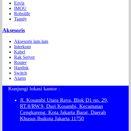
Ezviz
IMOU
Robolife
Tiandy
Aksesoris
Aksesoris lain-lain
Interkom
Kabel
Rak Server
Router
Hardisk
Switch
Alarm
Kunjungi lokasi kantor :
Jl. Kosambi Utara Raya, Blok D1 no. 29,
RT.8/RW.9, Duri Kosambi, Kecamatan
Cengkareng, Kota Jakarta Barat, Daerah
Khusus Ibukota Jakarta 11750