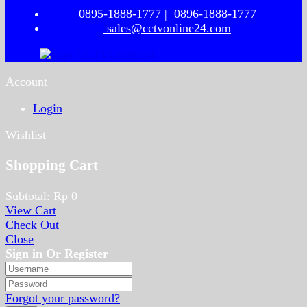
0895-1888-1777
|
0896-1888-1777
sales@cctvonline24.com
Account
Login
Wishlist
Shopping Cart
Subtotal:
Rp
0
View Cart
Check Out
Close
Sign in Or Register
Forgot your password?