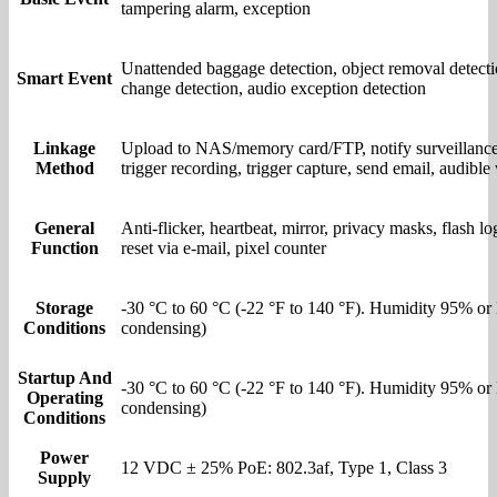
tampering alarm, exception
Unattended baggage detection, object removal detecti
Smart Event
change detection, audio exception detection
Linkage
Upload to NAS/memory card/FTP, notify surveillance
Method
trigger recording, trigger capture, send email, audibl
General
Anti-flicker, heartbeat, mirror, privacy masks, flash l
Function
reset via e-mail, pixel counter
Storage
-30 °C to 60 °C (-22 °F to 140 °F). Humidity 95% or 
Conditions
condensing)
Startup And
-30 °C to 60 °C (-22 °F to 140 °F). Humidity 95% or 
Operating
condensing)
Conditions
Power
12 VDC ± 25% PoE: 802.3af, Type 1, Class 3
Supply