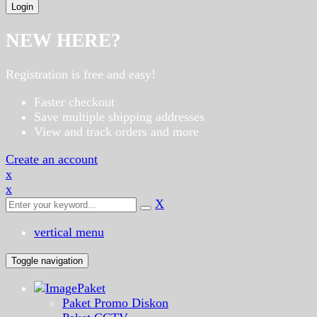
NEW HERE?
Registration is free and easy!
Faster checkout
Save multiple shipping addresses
View and track orders and more
Create an account
x
x
X
vertical menu
Toggle navigation
Paket
Paket Promo Diskon