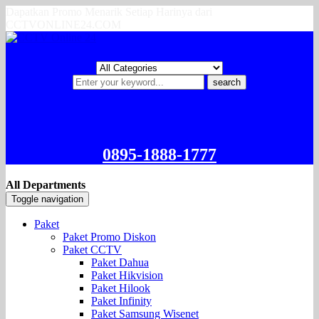
Dapatkan Promo Menarik Setiap Harinya dari
CCTVONLINE24.COM
search
0895-1888-1777
All Departments
Toggle navigation
Paket
Paket Promo Diskon
Paket CCTV
Paket Dahua
Paket Hikvision
Paket Hilook
Paket Infinity
Paket Samsung Wisenet