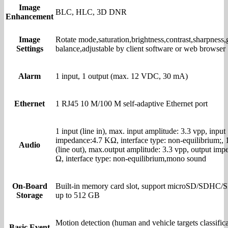
Image
BLC, HLC, 3D DNR
Enhancement
Image
Rotate mode,saturation,brightness,contrast,sharpness,
Settings
balance,adjustable by client software or web browser
Alarm
1 input, 1 output (max. 12 VDC, 30 mA)
Ethernet
1 RJ45 10 M/100 M self-adaptive Ethernet port
1 input (line in), max. input amplitude: 3.3 vpp, input
impedance:4.7 KΩ, interface type: non-equilibrium;, 
Audio
(line out), max.output amplitude: 3.3 vpp, output im
Ω, interface type: non-equilibrium,mono sound
On-Board
Built-in memory card slot, support microSD/SDHC/
Storage
up to 512 GB
Motion detection (human and vehicle targets classifica
Basic Event