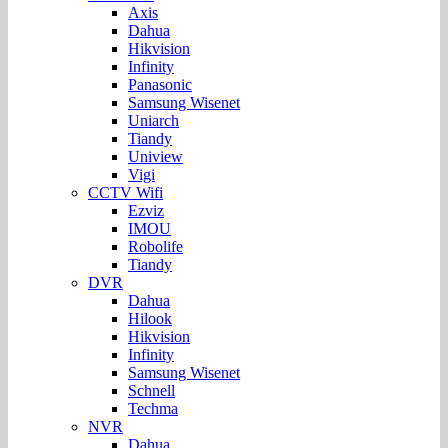
Axis
Dahua
Hikvision
Infinity
Panasonic
Samsung Wisenet
Uniarch
Tiandy
Uniview
Vigi
CCTV Wifi
Ezviz
IMOU
Robolife
Tiandy
DVR
Dahua
Hilook
Hikvision
Infinity
Samsung Wisenet
Schnell
Techma
NVR
Dahua