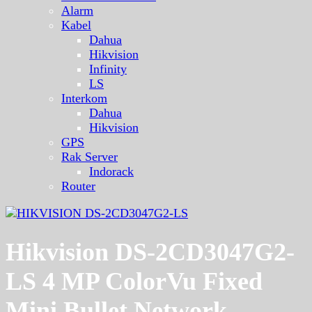
Alarm
Kabel
Dahua
Hikvision
Infinity
LS
Interkom
Dahua
Hikvision
GPS
Rak Server
Indorack
Router
Hikvision DS-2CD3047G2-
LS 4 MP ColorVu Fixed
Mini Bullet Network