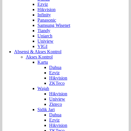
Ezviz
Hikvision
Infinity
Panasonic
Samsung Wisenet
Tiandy
Uniarch
Uniview
VIGI
Absensi & Akses Kontrol
Akses Kontrol
Kartu
Dahua
Ezviz
Hikvision
ZKTeco
Wajah
Hikvision
Uniview
Zkteco
Sidik Jari
Dahua
Ezviz
Hikvision
ZKTeco