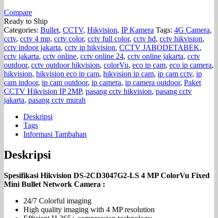
Compare
Ready to Ship
Categories:
Bullet
,
CCTV
,
Hikvision
,
IP Kamera
Tags:
4G Camera
,
cctv
,
cctv 4 mp
,
cctv color
,
cctv full color
,
cctv hd
,
cctv hikvision
,
cctv indoor jakarta
,
cctv ip hikvision
,
CCTV JABODETABEK
,
cctv jakarta
,
cctv online
,
cctv online 24
,
cctv online jakarta
,
cctv
outdoor
,
cctv outdoor hikvision
,
colorVu
,
eco ip cam
,
eco ip camera
,
hikvision
,
hikvision eco ip cam
,
hikvision ip cam
,
ip cam cctv
,
ip
cam indoor
,
ip cam outdoor
,
ip camera
,
ip camera outdoor
,
Paket
CCTV Hikvision IP 2MP
,
pasang cctv hikvision
,
pasang cctv
jakarta
,
pasang cctv murah
Deskripsi
Tags
Informasi Tambahan
Deskripsi
Spesifikasi Hikvision DS-2CD3047G2-LS 4 MP ColorVu Fixed
Mini Bullet Network Camera :
24/7 Colorful imaging
High quality imaging with 4 MP resolution