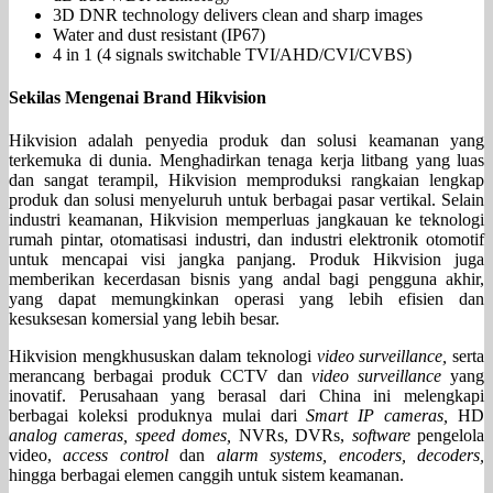
3D DNR technology delivers clean and sharp images
Water and dust resistant (IP67)
4 in 1 (4 signals switchable TVI/AHD/CVI/CVBS)
Sekilas Mengenai Brand Hikvision
Hikvision adalah penyedia produk dan solusi keamanan yang
terkemuka di dunia. Menghadirkan tenaga kerja litbang yang luas
dan sangat terampil, Hikvision memproduksi rangkaian lengkap
produk dan solusi menyeluruh untuk berbagai pasar vertikal. Selain
industri keamanan, Hikvision memperluas jangkauan ke teknologi
rumah pintar, otomatisasi industri, dan industri elektronik otomotif
untuk mencapai visi jangka panjang. Produk Hikvision juga
memberikan kecerdasan bisnis yang andal bagi pengguna akhir,
yang dapat memungkinkan operasi yang lebih efisien dan
kesuksesan komersial yang lebih besar.
Hikvision mengkhususkan dalam teknologi
video surveillance,
serta
merancang berbagai produk CCTV dan
video surveillance
yang
inovatif. Perusahaan yang berasal dari China ini melengkapi
berbagai koleksi produknya mulai dari
Smart IP cameras,
HD
analog cameras, speed domes,
NVRs, DVRs,
software
pengelola
video,
access control
dan
alarm systems, encoders, decoders,
hingga berbagai elemen canggih untuk sistem keamanan.