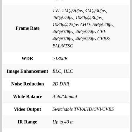
TVI: 5M@20fps, 4M@30fps,
4M@25fps, 1080p@30fps,
1080p@25fps AHD: 5M@20fps,
Frame Rate
4M@30fps, 4M@25fps CVI:
4M@30fps, 4M@25fps CVBS:
PAL/NTSC
WDR
≥130dB
Image Enhancement
BLC, HLC
Noise Reduction
2D DNR
White Balance
Auto/Manual
Video Output
Switchable TVI/AHD/CVI/CVBS
IR Range
Up to 40 m