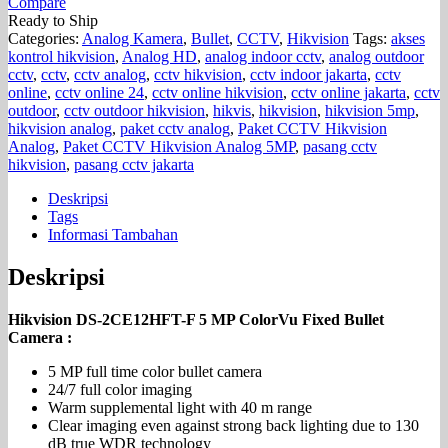
Compare
Ready to Ship
Categories:
Analog Kamera
,
Bullet
,
CCTV
,
Hikvision
Tags:
akses
kontrol hikvision
,
Analog HD
,
analog indoor cctv
,
analog outdoor
cctv
,
cctv
,
cctv analog
,
cctv hikvision
,
cctv indoor jakarta
,
cctv
online
,
cctv online 24
,
cctv online hikvision
,
cctv online jakarta
,
cctv
outdoor
,
cctv outdoor hikvision
,
hikvis
,
hikvision
,
hikvision 5mp
,
hikvision analog
,
paket cctv analog
,
Paket CCTV Hikvision
Analog
,
Paket CCTV Hikvision Analog 5MP
,
pasang cctv
hikvision
,
pasang cctv jakarta
Deskripsi
Tags
Informasi Tambahan
Deskripsi
Hikvision DS-2CE12HFT-F 5 MP ColorVu Fixed Bullet
Camera :
5 MP full time color bullet camera
24/7 full color imaging
Warm supplemental light with 40 m range
Clear imaging even against strong back lighting due to 130
dB true WDR technology