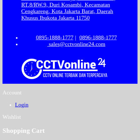
RT.8/RW.9, Duri Kosambi, Kecamatan
Cengkareng, Kota Jakarta Barat, Daerah
Khusus Ibukota Jakarta 11750
0895-1888-1777
|
0896-1888-1777
sales@cctvonline24.com
Account
Login
Wishlist
Shopping Cart