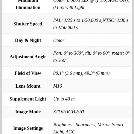
Minimum
Color: 0.0005 Lux @ (F1.0, AGC ON),
Illumination
0 Lux with Light
PAL: 1/25 s to 1/50,000 s;NTSC: 1/30 s
Shutter Speed
to 1/50,000 s
Day & Night
Color
Pan: 0° to 360°, tilt: 0° to 90°, rotate: 0°
Adjustment Angle
to 360°
Field of View
80.1° (3.6 mm), 49.3° (6 mm)
Lens Mount
M16
Supplement Light
Up to 40 m
Image Mode
STD/HIGH-SAT
Brightness, Sharpness, Mirror, Smart
Image Settings
Light, AGC