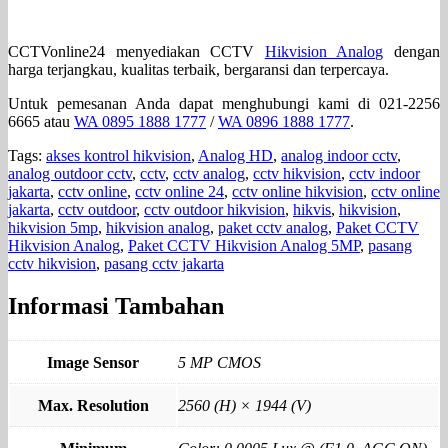
CCTVonline24 menyediakan CCTV
Hikvision Analog
dengan
harga terjangkau, kualitas terbaik, bergaransi dan terpercaya.
Untuk pemesanan Anda dapat menghubungi kami di 021-2256
6665 atau
WA 0895 1888 1777
/
WA 0896 1888 1777
.
Tags:
akses kontrol hikvision
,
Analog HD
,
analog indoor cctv
,
analog outdoor cctv
,
cctv
,
cctv analog
,
cctv hikvision
,
cctv indoor
jakarta
,
cctv online
,
cctv online 24
,
cctv online hikvision
,
cctv online
jakarta
,
cctv outdoor
,
cctv outdoor hikvision
,
hikvis
,
hikvision
,
hikvision 5mp
,
hikvision analog
,
paket cctv analog
,
Paket CCTV
Hikvision Analog
,
Paket CCTV Hikvision Analog 5MP
,
pasang
cctv hikvision
,
pasang cctv jakarta
Informasi Tambahan
Image Sensor
5 MP CMOS
Max. Resolution
2560 (H) × 1944 (V)