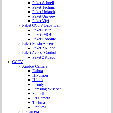
Paket Schnell
Paket Techma
Paket Uniarch
Paket Uniview
Paket Vigi
Paket CCTV Baby Cam
Paket Ezviz
Paket IMOU
Paket Robolife
Paket Mesin Absensi
Paket ZKTeco
Paket Access Control
Paket ZKTeco
CCTV
Analog Camera
Dahua
Hikvision
Hilook
Infinity
Samsung Wisenet
Schnell
Sri Camera
Techma
Uniview
IP Camera