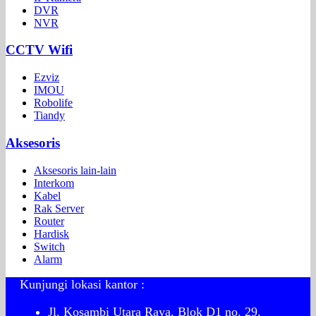
DVR
NVR
CCTV Wifi
Ezviz
IMOU
Robolife
Tiandy
Aksesoris
Aksesoris lain-lain
Interkom
Kabel
Rak Server
Router
Hardisk
Switch
Alarm
Kunjungi lokasi kantor :
Jl. Kosambi Utara Raya, Blok D1 no. 29,