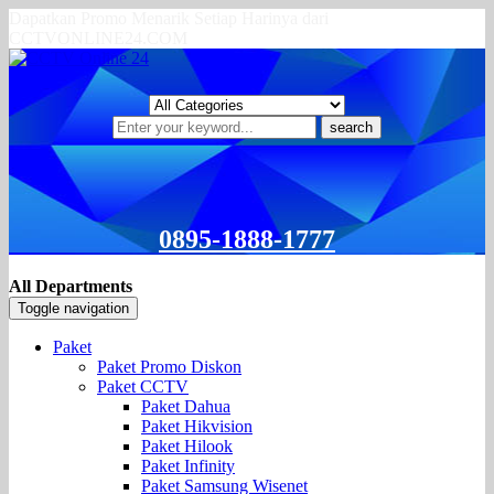
Dapatkan Promo Menarik Setiap Harinya dari
CCTVONLINE24.COM
search
0895-1888-1777
All Departments
Toggle navigation
Paket
Paket Promo Diskon
Paket CCTV
Paket Dahua
Paket Hikvision
Paket Hilook
Paket Infinity
Paket Samsung Wisenet