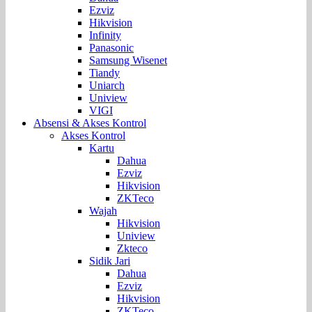
Ezviz
Hikvision
Infinity
Panasonic
Samsung Wisenet
Tiandy
Uniarch
Uniview
VIGI
Absensi & Akses Kontrol
Akses Kontrol
Kartu
Dahua
Ezviz
Hikvision
ZKTeco
Wajah
Hikvision
Uniview
Zkteco
Sidik Jari
Dahua
Ezviz
Hikvision
ZKTeco