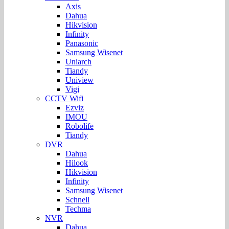
Axis
Dahua
Hikvision
Infinity
Panasonic
Samsung Wisenet
Uniarch
Tiandy
Uniview
Vigi
CCTV Wifi
Ezviz
IMOU
Robolife
Tiandy
DVR
Dahua
Hilook
Hikvision
Infinity
Samsung Wisenet
Schnell
Techma
NVR
Dahua