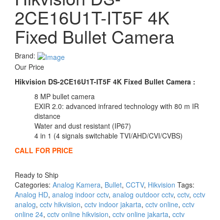
2CE16U1T-IT5F 4K
Fixed Bullet Camera
Brand:
Our Price
Hikvision DS-2CE16U1T-IT5F 4K Fixed Bullet Camera :
8 MP bullet camera
EXIR 2.0: advanced infrared technology with 80 m IR
distance
Water and dust resistant (IP67)
4 in 1 (4 signals switchable TVI/AHD/CVI/CVBS)
CALL FOR PRICE
Compare
Ready to Ship
Categories:
Analog Kamera
,
Bullet
,
CCTV
,
Hikvision
Tags:
Analog HD
,
analog indoor cctv
,
analog outdoor cctv
,
cctv
,
cctv
analog
,
cctv hikvision
,
cctv indoor jakarta
,
cctv online
,
cctv
online 24
,
cctv online hikvision
,
cctv online jakarta
,
cctv