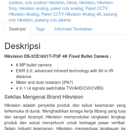
outdoor
,
cctv outdoor hikvision
,
hikvis
,
hikvision
,
hikvision
5mp
,
hikvision analog
,
paket cctv analog
,
Paket CCTV
Hikvision Analog
,
Paket CCTV Hikvision Analog 4K
,
pasang
cctv hikvision
,
pasang cctv jakarta
Deskripsi
Tags
Informasi Tambahan
Deskripsi
Hikvision DS-2CE16U1T-IT5F 4K Fixed Bullet Camera :
8 MP bullet camera
EXIR 2.0: advanced infrared technology with 80 m IR
distance
Water and dust resistant (IP67)
4 in 1 (4 signals switchable TVI/AHD/CVI/CVBS)
Sekilas Mengenai Brand Hikvision
Hikvision adalah penyedia produk dan solusi keamanan yang
terkemuka di dunia. Menghadirkan tenaga kerja litbang yang luas
dan sangat terampil, Hikvision memproduksi rangkaian lengkap
produk dan solusi menyeluruh untuk berbagai pasar vertikal.
Selain industri keamanan, Hikvision memperluas jangkauan ke