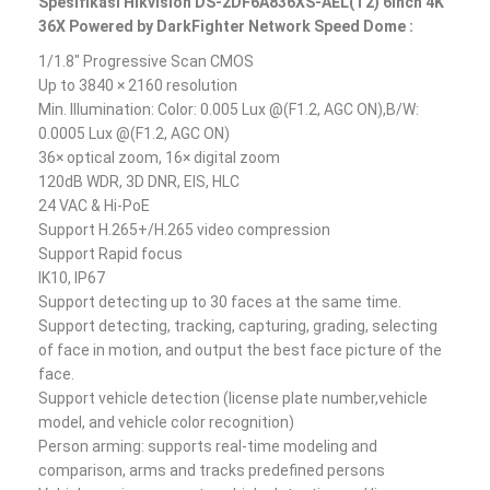
SpesifikasI Hikvision DS-2DF6A836XS-AEL(T2) 6inch 4K
36X Powered by DarkFighter Network Speed Dome :
1/1.8″ Progressive Scan CMOS
Up to 3840 × 2160 resolution
Min. Illumination: Color: 0.005 Lux @(F1.2, AGC ON),B/W:
0.0005 Lux @(F1.2, AGC ON)
36× optical zoom, 16× digital zoom
120dB WDR, 3D DNR, EIS, HLC
24 VAC & Hi-PoE
Support H.265+/H.265 video compression
Support Rapid focus
IK10, IP67
Support detecting up to 30 faces at the same time.
Support detecting, tracking, capturing, grading, selecting
of face in motion, and output the best face picture of the
face.
Support vehicle detection (license plate number,vehicle
model, and vehicle color recognition)
Person arming: supports real-time modeling and
comparison, arms and tracks predefined persons