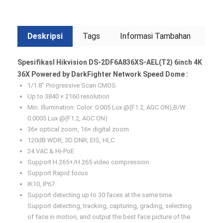
Deskripsi
Tags
Informasi Tambahan
SpesifikasI Hikvision DS-2DF6A836XS-AEL(T2) 6inch 4K
36X Powered by DarkFighter Network Speed Dome :
1/1.8″ Progressive Scan CMOS
Up to 3840 × 2160 resolution
Min. Illumination: Color: 0.005 Lux @(F1.2, AGC ON),B/W:
0.0005 Lux @(F1.2, AGC ON)
36× optical zoom, 16× digital zoom
120dB WDR, 3D DNR, EIS, HLC
24 VAC & Hi-PoE
Support H.265+/H.265 video compression
Support Rapid focus
IK10, IP67
Support detecting up to 30 faces at the same time.
Support detecting, tracking, capturing, grading, selecting
of face in motion, and output the best face picture of the