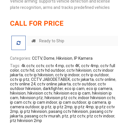
Vehicle arming: supports vehicle detection and license
plate recognition, arms and tracks predefined vehicles
CALL FOR PRICE
Ready to Ship
Categories:
CCTV
,
Dome
,
Hikvision
,
IP Kamera
Tags:
4k cctv
,
cctv
,
cctv 4 mp
,
cctv 4K
,
cctv 4mp
,
cctv full
color
,
cctv hd
,
cctv hd outdoor
,
cctv hikvision
,
cctv indoor
jakarta
,
cctv ip hikvision
,
cctv ip indoor
,
cctv ip outdoor
,
cctv ip ptz
,
CCTV JABODETABEK
,
cctv jakarta
,
cctv online
,
cctv online 24
,
cctv online jakarta
,
cctv outdoor
,
cctv
outdoor hikvision
,
darkfighter
,
eco ip cam
,
eco ip camera
,
hikvision
,
hikvision cctv
,
hikvision eco ip cam
,
hikvision ip
cam
,
hikvision ptz
,
hikvision ptz cctv
,
indoor hikvision cctv
,
ip cam cctv
,
ip cam indoor
,
ip cam outdoor
,
ip camera
,
ip
camera outdoor
,
ip ptz
,
ip ptz 2mp
,
ip ptz 4mp
,
ip ptz cctv
2mp
,
ip ptz hikvision
,
pasang cctv hikvision
,
pasang cctv
jakarta
,
pasang cctv murah
,
ptz
,
ptz cctv
,
ptz cctv indoor
,
ptz hikvision 2mp