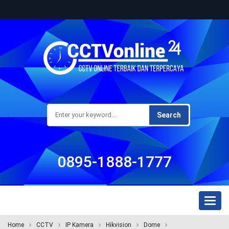
Search
0895-1888-1777
Toggl
naviga
Home
CCTV
IP Kamera
Hikvision
Dome