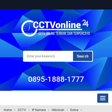
Search
0895-1888-1777
Toggl
naviga
Home
CCTV
IP Kamera
Hikvision
Dome