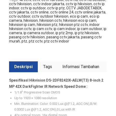
cctv hikvision
,
cctv indoor jakarta
,
cctv ip hikvision
,
cctv ip
indoor
,
cctv ip outdoor
,
cctv ip ptz
,
CCTV JABODETABEK
,
cctv jakarta
,
cctv online
,
cctv online 24
,
cctv online jakarta
,
cctv outdoor
,
cctv outdoor hikvision
,
eco ip cam
,
eco ip
camera
,
hikvision
,
hikvision cctv
,
hikvision eco ip cam
,
hikvision ip cam
,
hikvision ptz
,
hikvision ptz cctv
,
indoor
hikvision cctv
,
ip cam cctv
,
ip cam indoor
,
ip cam outdoor
,
ip
camera
,
ip camera outdoor
,
ip ptz 2mp
,
ip ptz hikvision
,
pasang cctv hikvision
,
pasang cctv jakarta
,
pasang cctv
murah
,
ptz
,
ptz cctv
,
ptz cctv indoor
Deskripsi
Tags
Informasi Tambahan
SpesifikasI Hikvision DS-2DF8242IX-AELW(T3) 8-inch 2
MP 42X DarkFighter IR Network Speed Dome :
1/1.8″ Progressive Scan CMOS
Up to 1920 × 1080 resolution
Min. Illumination: Color: 0.002 Lux @(F1.2, AGC ON),B/W:
0.0002 Lux @(F1.2, AGC ON),0 Lux with IR
42× optical zoom, 16× digital zoom