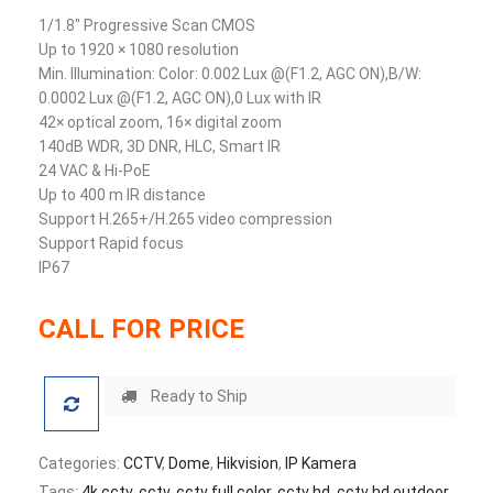
1/1.8″ Progressive Scan CMOS
Up to 1920 × 1080 resolution
Min. Illumination: Color: 0.002 Lux @(F1.2, AGC ON),B/W:
0.0002 Lux @(F1.2, AGC ON),0 Lux with IR
42× optical zoom, 16× digital zoom
140dB WDR, 3D DNR, HLC, Smart IR
24 VAC & Hi-PoE
Up to 400 m IR distance
Support H.265+/H.265 video compression
Support Rapid focus
IP67
CALL FOR PRICE
Ready to Ship
Categories:
CCTV
,
Dome
,
Hikvision
,
IP Kamera
Tags:
4k cctv
,
cctv
,
cctv full color
,
cctv hd
,
cctv hd outdoor
,