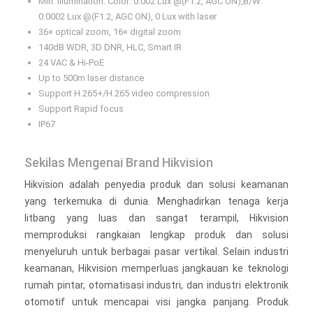
Min. Illumination: Color: 0.002 Lux @(F1.2, AGC ON),B/W:
0.0002 Lux @(F1.2, AGC ON), 0 Lux with laser
36× optical zoom, 16× digital zoom
140dB WDR, 3D DNR, HLC, Smart IR
24 VAC & Hi-PoE
Up to 500m laser distance
Support H.265+/H.265 video compression
Support Rapid focus
IP67
Sekilas Mengenai Brand Hikvision
Hikvision adalah penyedia produk dan solusi keamanan
yang terkemuka di dunia. Menghadirkan tenaga kerja
litbang yang luas dan sangat terampil, Hikvision
memproduksi rangkaian lengkap produk dan solusi
menyeluruh untuk berbagai pasar vertikal. Selain industri
keamanan, Hikvision memperluas jangkauan ke teknologi
rumah pintar, otomatisasi industri, dan industri elektronik
otomotif untuk mencapai visi jangka panjang. Produk