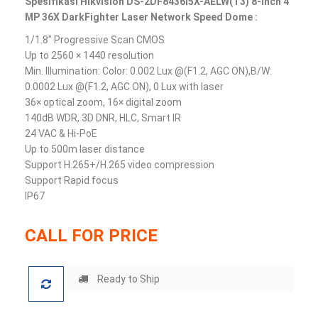
SpesifikasI Hikvision DS-2DF8436I5X-AELW(T3) 8-inch 4
MP 36X DarkFighter Laser Network Speed Dome :
1/1.8″ Progressive Scan CMOS
Up to 2560 × 1440 resolution
Min. Illumination: Color: 0.002 Lux @(F1.2, AGC ON),B/W:
0.0002 Lux @(F1.2, AGC ON), 0 Lux with laser
36× optical zoom, 16× digital zoom
140dB WDR, 3D DNR, HLC, Smart IR
24 VAC & Hi-PoE
Up to 500m laser distance
Support H.265+/H.265 video compression
Support Rapid focus
IP67
CALL FOR PRICE
Ready to Ship