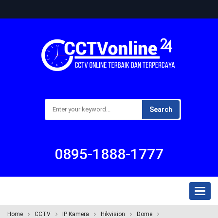
Search
0895-1888-1777
Toggl
naviga
Home
CCTV
IP Kamera
Hikvision
Dome