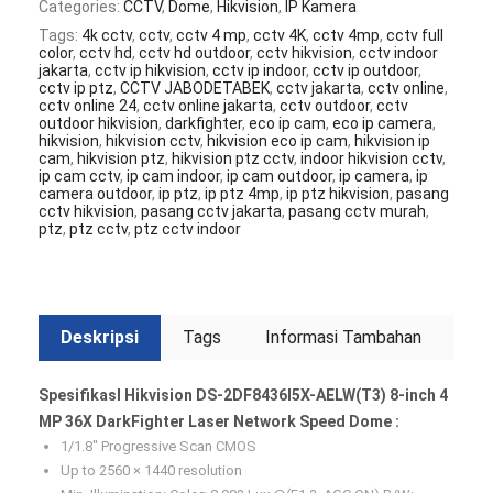
Categories:
CCTV
,
Dome
,
Hikvision
,
IP Kamera
Tags:
4k cctv
,
cctv
,
cctv 4 mp
,
cctv 4K
,
cctv 4mp
,
cctv full
color
,
cctv hd
,
cctv hd outdoor
,
cctv hikvision
,
cctv indoor
jakarta
,
cctv ip hikvision
,
cctv ip indoor
,
cctv ip outdoor
,
cctv ip ptz
,
CCTV JABODETABEK
,
cctv jakarta
,
cctv online
,
cctv online 24
,
cctv online jakarta
,
cctv outdoor
,
cctv
outdoor hikvision
,
darkfighter
,
eco ip cam
,
eco ip camera
,
hikvision
,
hikvision cctv
,
hikvision eco ip cam
,
hikvision ip
cam
,
hikvision ptz
,
hikvision ptz cctv
,
indoor hikvision cctv
,
ip cam cctv
,
ip cam indoor
,
ip cam outdoor
,
ip camera
,
ip
camera outdoor
,
ip ptz
,
ip ptz 4mp
,
ip ptz hikvision
,
pasang
cctv hikvision
,
pasang cctv jakarta
,
pasang cctv murah
,
ptz
,
ptz cctv
,
ptz cctv indoor
Deskripsi
Tags
Informasi Tambahan
SpesifikasI Hikvision DS-2DF8436I5X-AELW(T3) 8-inch 4
MP 36X DarkFighter Laser Network Speed Dome :
1/1.8″ Progressive Scan CMOS
Up to 2560 × 1440 resolution