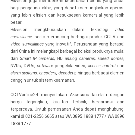
Hikvision juga memberikan kecerdasan bisnis yang andal
bagi pengguna akhir, yang dapat memungkinkan operasi
yang lebih efisien dan kesuksesan komersial yang lebih
besar.
Hikvision mengkhususkan dalam teknologi
video
surveillance,
serta merancang berbagai produk CCTV dan
video surveillance
yang inovatif. Perusahaan yang berasal
dari China ini melengkapi berbagai koleksi produknya mulai
dari
Smart IP cameras,
HD
analog cameras, speed domes,
NVRs, DVRs,
software
pengelola video,
access control
dan
alarm systems, encoders, decoders,
hingga berbagai elemen
canggih untuk sistem keamanan.
CCTVonline24 menyediakan
Aksesoris lain-lain
dengan
harga terjangkau, kualitas terbaik, bergaransi dan
terpercaya. Untuk pemesanan Anda dapat menghubungi
kami di 021-2256 6665 atau
WA 0895 1888 1777
/
WA 0896
1888 1777
.