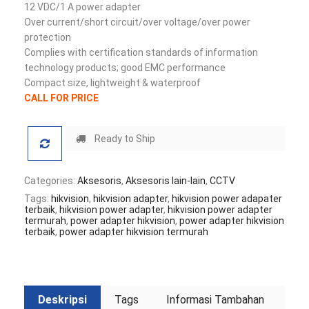
12 VDC/1 A power adapter
Over current/short circuit/over voltage/over power
protection
Complies with certification standards of information
technology products; good EMC performance
Compact size, lightweight & waterproof
CALL FOR PRICE
Ready to Ship
Categories:
Aksesoris
,
Aksesoris lain-lain
,
CCTV
Tags:
hikvision
,
hikvision adapter
,
hikvision power adapater
terbaik
,
hikvision power adapter
,
hikvision power adapter
termurah
,
power adapter hikvision
,
power adapter hikvision
terbaik
,
power adapter hikvision termurah
Deskripsi
Tags
Informasi Tambahan