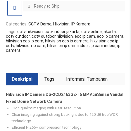
Ready to Ship
Categories:
CCTV
,
Dome
,
Hikvision
,
IP Kamera
Tags:
cctv hikvision
,
cctv indoor jakarta
,
cctv online jakarta
,
cctv outdoor
,
cctv outdoor hikvision
,
eco ip cam
,
eco ip camera
,
hikvision eco ip cam
,
hikvision eco ip camera
,
hikvision eco ip
cctv
,
hikvision ip cam
,
hikvision ip cam indoor
,
ip cam indoor
,
ip
camera
Deskripsi
Tags
Informasi Tambahan
Hikvision IP Camera DS-2CD2163G2-I 6 MP AcuSense Vandal
Fixed Dome Network Camera
High quality imaging with 6 MP resolution
Clear imaging against strong backlight due to 120 dB true WDR
technology
Efficient H.265+ compression technology