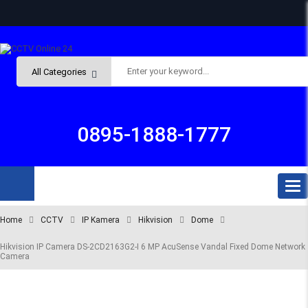
Subto
0895-1888-1777
Tog
nav
ALL
Home
CCTV
IP Kamera
Hikvision
Dome
Hikvision IP Camera DS-2CD2163G2-I 6 MP AcuSense Vandal Fixed Dome Network
DEPARTMENTS
Camera