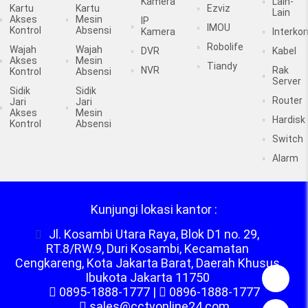
Kamera
Lain-
Kartu
Kartu
Ezviz
Lain
Akses
Mesin
IP
IMOU
Kontrol
Absensi
Kamera
Interko
Robolife
Wajah
Wajah
DVR
Kabel
Akses
Mesin
Tiandy
NVR
Rak
Kontrol
Absensi
Server
Sidik
Sidik
Router
Jari
Jari
Akses
Mesin
Hardisk
Kontrol
Absensi
Switch
Alarm
Kunjungi lokasi kantor :
Jl. Kosambi Utara Raya, Blok D1 no. 29,
RT.8/RW.9, Duri Kosambi, Kecamatan
Cengkareng, Kota Jakarta Barat, Daerah Khusus
Ibukota Jakarta 11750
0895-1888-1777
|
0896-1888-1777
sales@cctvonline24.com