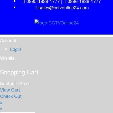
0895-1888-1777
|
0896-1888-1777
sales@cctvonline24.com
Account
Login
Wishlist
Shopping Cart
Subtotal:
Rp
0
View Cart
Check Out
x
x