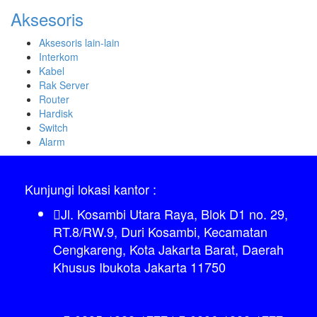
Aksesoris
Aksesoris lain-lain
Interkom
Kabel
Rak Server
Router
Hardisk
Switch
Alarm
Kunjungi lokasi kantor :
Jl. Kosambi Utara Raya, Blok D1 no. 29,
RT.8/RW.9, Duri Kosambi, Kecamatan
Cengkareng, Kota Jakarta Barat, Daerah
Khusus Ibukota Jakarta 11750