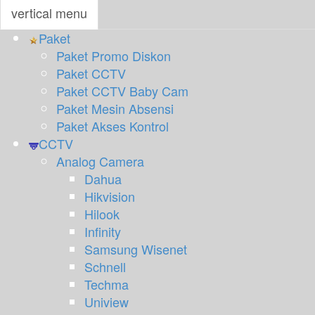
vertical menu
Paket
Togg
Paket Promo Diskon
navi
Paket CCTV
Paket CCTV Baby Cam
Paket Mesin Absensi
Paket Akses Kontrol
CCTV
Analog Camera
Dahua
Hikvision
Hilook
Infinity
Samsung Wisenet
Schnell
Techma
Uniview