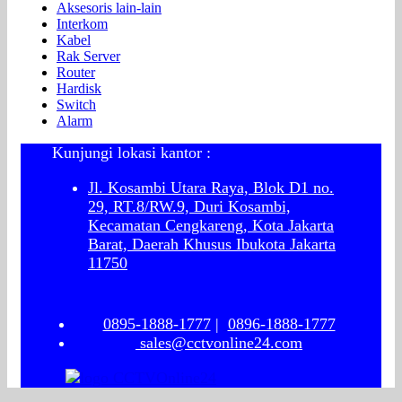
Aksesoris lain-lain
Interkom
Kabel
Rak Server
Router
Hardisk
Switch
Alarm
Kunjungi lokasi kantor :
Jl. Kosambi Utara Raya, Blok D1 no.
29, RT.8/RW.9, Duri Kosambi,
Kecamatan Cengkareng, Kota Jakarta
Barat, Daerah Khusus Ibukota Jakarta
11750
0895-1888-1777
|
0896-1888-1777
sales@cctvonline24.com