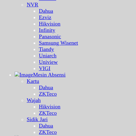
NVR
Dahua
Ezviz
Hikvision
Infinity
Panasonic
Samsung Wisenet
Tiandy
Uniarch
Uniview
VIGI
Mesin Absensi
Kartu
Dahua
ZKTeco
Wajah
Hikvision
ZKTeco
Sidik Jari
Dahua
ZKTeco