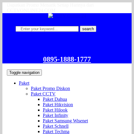
Dapatkan Promo Menarik Setiap Harinya dari
CCTVONLINE24.COM
search
0895-1888-1777
Toggle navigation
Paket
Paket Promo Diskon
Paket CCTV
Paket Dahua
Paket Hikvision
Paket Hilook
Paket Infinity
Paket Samsung Wisenet
Paket Schnell
Paket Techma