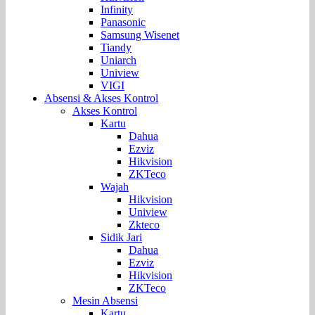
Infinity
Panasonic
Samsung Wisenet
Tiandy
Uniarch
Uniview
VIGI
Absensi & Akses Kontrol
Akses Kontrol
Kartu
Dahua
Ezviz
Hikvision
ZKTeco
Wajah
Hikvision
Uniview
Zkteco
Sidik Jari
Dahua
Ezviz
Hikvision
ZKTeco
Mesin Absensi
Kartu