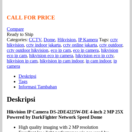
CALL FOR PRICE
Compare
Ready to Ship
Categories:
CCTV
,
Dome
,
Hikvision
,
IP Kamera
Tags:
cctv
hikvision
,
cctv indoor jakarta
,
cctv online jakarta
,
cctv outdoor
,
cctv outdoor hikvision
,
eco ip cam
,
eco ip camera
,
hikvision
eco ip cam
,
hikvision eco ip camera
,
hikvision eco ip cctv
,
hikvision ip cam
,
hikvision ip cam indoor
,
ip cam indoor
,
ip
camera
Deskripsi
Tags
Informasi Tambahan
Deskripsi
Hikvision IP Camera DS-2DE4225W-DE 4-inch 2 MP 25X
Powered by DarkFighter Network Speed Dome
High quality imaging with 2 MP resolution