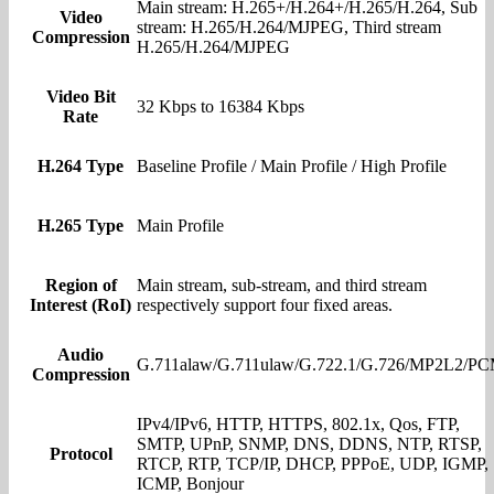
Main stream: H.265+/H.264+/H.265/H.264, Sub
Video
stream: H.265/H.264/MJPEG, Third stream
Compression
H.265/H.264/MJPEG
Video Bit
32 Kbps to 16384 Kbps
Rate
H.264 Type
Baseline Profile / Main Profile / High Profile
H.265 Type
Main Profile
Region of
Main stream, sub-stream, and third stream
Interest (RoI)
respectively support four fixed areas.
Audio
G.711alaw/G.711ulaw/G.722.1/G.726/MP2L2/P
Compression
IPv4/IPv6, HTTP, HTTPS, 802.1x, Qos, FTP,
SMTP, UPnP, SNMP, DNS, DDNS, NTP, RTSP,
Protocol
RTCP, RTP, TCP/IP, DHCP, PPPoE, UDP, IGMP,
ICMP, Bonjour