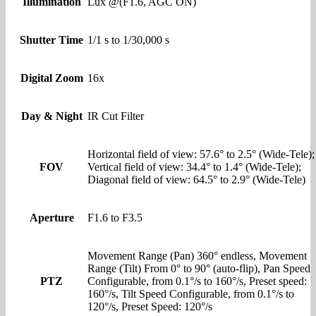
Illumination
Lux @(F1.6, AGC ON)
Shutter Time
1/1 s to 1/30,000 s
Digital Zoom
16x
Day & Night
IR Cut Filter
Horizontal field of view: 57.6° to 2.5° (Wide-Tele);
FOV
Vertical field of view: 34.4° to 1.4° (Wide-Tele);
Diagonal field of view: 64.5° to 2.9° (Wide-Tele)
Aperture
F1.6 to F3.5
Movement Range (Pan) 360° endless, Movement
Range (Tilt) From 0° to 90° (auto-flip), Pan Speed
PTZ
Configurable, from 0.1°/s to 160°/s, Preset speed:
160°/s, Tilt Speed Configurable, from 0.1°/s to
120°/s, Preset Speed: 120°/s