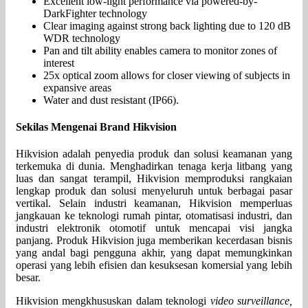
Excellent low-light performance via powered-by-
DarkFighter technology
Clear imaging against strong back lighting due to 120 dB
WDR technology
Pan and tilt ability enables camera to monitor zones of
interest
25x optical zoom allows for closer viewing of subjects in
expansive areas
Water and dust resistant (IP66).
Sekilas Mengenai Brand Hikvision
Hikvision adalah penyedia produk dan solusi keamanan yang
terkemuka di dunia. Menghadirkan tenaga kerja litbang yang
luas dan sangat terampil, Hikvision memproduksi rangkaian
lengkap produk dan solusi menyeluruh untuk berbagai pasar
vertikal. Selain industri keamanan, Hikvision memperluas
jangkauan ke teknologi rumah pintar, otomatisasi industri, dan
industri elektronik otomotif untuk mencapai visi jangka
panjang. Produk Hikvision juga memberikan kecerdasan bisnis
yang andal bagi pengguna akhir, yang dapat memungkinkan
operasi yang lebih efisien dan kesuksesan komersial yang lebih
besar.
Hikvision mengkhususkan dalam teknologi
video surveillance,