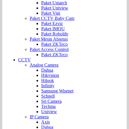
Paket Uniarch
Paket Uniview
Paket Vigi
Paket CCTV Baby Cam
Paket Ezviz
Paket IMOU
Paket Robolife
Paket Mesin Absensi
Paket ZKTeco
Paket Access Control
Paket ZKTeco
CCTV
Analog Camera
Dahua
Hikvision
Hilook
Infinity
Samsung Wisenet
Schnell
Sri Camera
Techma
Uniview
IP Camera
Axis
Dahua