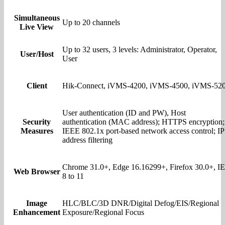
Simultaneous
Up to 20 channels
Live View
Up to 32 users, 3 levels: Administrator, Operator,
User/Host
User
Client
Hik-Connect, iVMS-4200, iVMS-4500, iVMS-52
User authentication (ID and PW), Host
Security
authentication (MAC address); HTTPS encryption;
Measures
IEEE 802.1x port-based network access control; IP
address filtering
Chrome 31.0+, Edge 16.16299+, Firefox 30.0+, IE
Web Browser
8 to 11
Image
HLC/BLC/3D DNR/Digital Defog/EIS/Regional
Enhancement
Exposure/Regional Focus