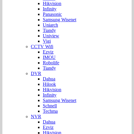
Hikvision
Infinity
Panasonic
Samsung Wisenet
Uniarch
Tiandy
Uniview
Vigi
CCTV Wifi
Ezviz
IMOU
Robolife
Tiandy
DVR
Dahua
Hilook
Hikvision
Infinity
Samsung Wisenet
Schnell
Techma
NVR
Dahua
Ezviz
Hikvision