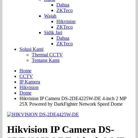
Dahua
ZKTeco
Wajah
Hikvision
ZKTeco
Sidik Jari
Dahua
ZKTeco
Solusi Kami
Thermal CCTV
Tentang Kami
Home
CCTV
IP Kamera
Hikvision
Dome
Hikvision IP Camera DS-2DE4225W-DE 4-inch 2 MP
25X Powered by DarkFighter Network Speed Dome
Hikvision IP Camera DS-