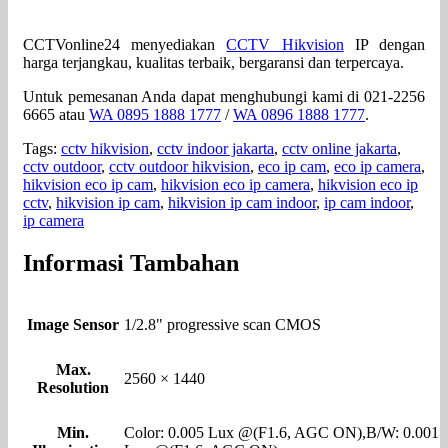
CCTVonline24 menyediakan
CCTV Hikvision
IP dengan
harga terjangkau, kualitas terbaik, bergaransi dan terpercaya.
Untuk pemesanan Anda dapat menghubungi kami di 021-2256
6665 atau
WA 0895 1888 1777
/
WA 0896 1888 1777
.
Tags:
cctv hikvision
,
cctv indoor jakarta
,
cctv online jakarta
,
cctv outdoor
,
cctv outdoor hikvision
,
eco ip cam
,
eco ip camera
,
hikvision eco ip cam
,
hikvision eco ip camera
,
hikvision eco ip
cctv
,
hikvision ip cam
,
hikvision ip cam indoor
,
ip cam indoor
,
ip camera
Informasi Tambahan
Image Sensor
1/2.8" progressive scan CMOS
Max.
2560 × 1440
Resolution
Min.
Color: 0.005 Lux @(F1.6, AGC ON),B/W: 0.001