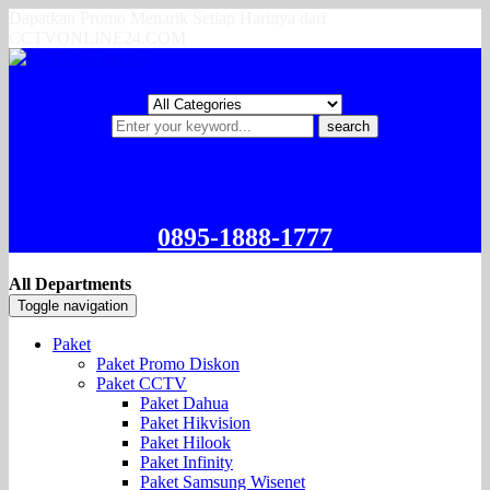
Dapatkan Promo Menarik Setiap Harinya dari
CCTVONLINE24.COM
search
0895-1888-1777
All Departments
Toggle navigation
Paket
Paket Promo Diskon
Paket CCTV
Paket Dahua
Paket Hikvision
Paket Hilook
Paket Infinity
Paket Samsung Wisenet