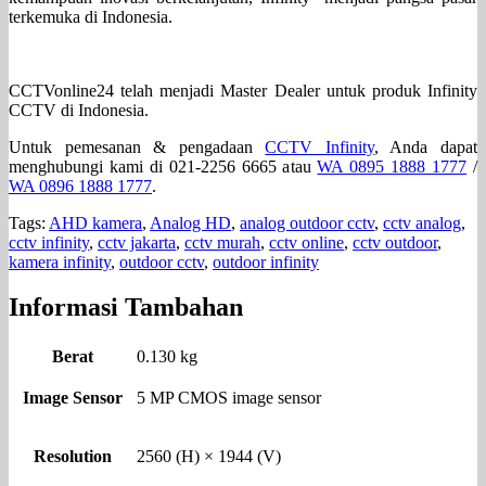
terkemuka di Indonesia.
CCTVonline24 telah menjadi Master Dealer untuk produk Infinity
CCTV di Indonesia.
Untuk pemesanan & pengadaan
CCTV Infinity
, Anda dapat
menghubungi kami di 021-2256 6665 atau
WA 0895 1888 1777
/
WA 0896 1888 1777
.
Tags:
AHD kamera
,
Analog HD
,
analog outdoor cctv
,
cctv analog
,
cctv infinity
,
cctv jakarta
,
cctv murah
,
cctv online
,
cctv outdoor
,
kamera infinity
,
outdoor cctv
,
outdoor infinity
Informasi Tambahan
Berat
0.130 kg
Image Sensor
5 MP CMOS image sensor
Resolution
2560 (H) × 1944 (V)