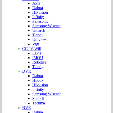
Axis
Dahua
Hikvision
Infinity
Panasonic
Samsung Wisenet
Uniarch
Tiandy
Uniview
Vigi
CCTV Wifi
Ezviz
IMOU
Robolife
Tiandy
DVR
Dahua
Hilook
Hikvision
Infinity
Samsung Wisenet
Schnell
Techma
NVR
Dahua