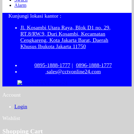
Alarm
Kunjungi lokasi kantor :
Jl. Kosambi Utara Raya, Blok D1 no. 29,
RT.8/RW.9, Duri Kosambi, Kecamatan
Cengkareng, Kota Jakarta Barat, Daerah
Khusus Ibukota Jakarta 11750
0895-1888-1777
|
0896-1888-1777
sales@cctvonline24.com
Account
Login
Wishlist
Shopping Cart