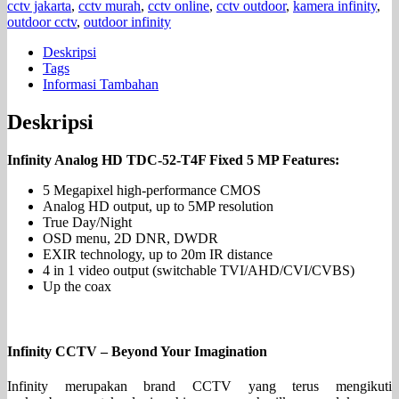
cctv jakarta
,
cctv murah
,
cctv online
,
cctv outdoor
,
kamera infinity
,
outdoor cctv
,
outdoor infinity
Deskripsi
Tags
Informasi Tambahan
Deskripsi
Infinity Analog HD TDC-52-T4F Fixed 5 MP Features:
5 Megapixel high-performance CMOS
Analog HD output, up to 5MP resolution
True Day/Night
OSD menu, 2D DNR, DWDR
EXIR technology, up to 20m IR distance
4 in 1 video output (switchable TVI/AHD/CVI/CVBS)
Up the coax
Infinity CCTV – Beyond Your Imagination
Infinity merupakan brand CCTV yang terus mengikuti