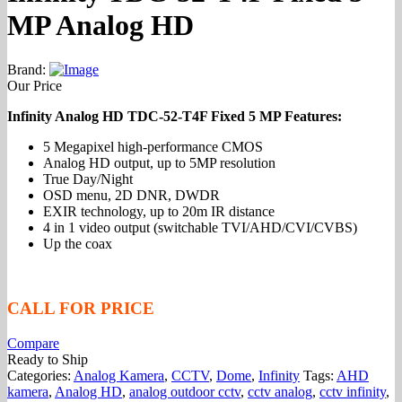
MP Analog HD
Brand:
Our Price
Infinity Analog HD TDC-52-T4F Fixed 5 MP Features:
5 Megapixel high-performance CMOS
Analog HD output, up to 5MP resolution
True Day/Night
OSD menu, 2D DNR, DWDR
EXIR technology, up to 20m IR distance
4 in 1 video output (switchable TVI/AHD/CVI/CVBS)
Up the coax
CALL FOR PRICE
Compare
Ready to Ship
Categories:
Analog Kamera
,
CCTV
,
Dome
,
Infinity
Tags:
AHD
kamera
,
Analog HD
,
analog outdoor cctv
,
cctv analog
,
cctv infinity
,