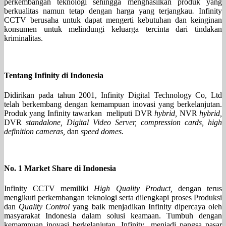
perkembangan teknologi sehingga menghasilkan produk yang
berkualitas namun tetap dengan harga yang terjangkau
.
Infinity
CCTV berusaha untuk dapat mengerti kebutuhan dan keinginan
konsumen untuk melindungi keluarga tercinta dari tindakan
kriminalitas.
Tentang Infinity di Indonesia
Didirikan pada tahun 2001, Infinity Digital Technology Co, Ltd
telah berkembang dengan kemampuan inovasi yang berkelanjutan.
Produk yang Infinity tawarkan meliputi DVR
hybrid,
NVR
hybrid,
DVR
standalone, Digital Video
Server, compression cards, high
definition cameras,
dan
speed domes.
No. 1 Market Share di Indonesia
Infinity CCTV memiliki
High Quality Product,
dengan terus
mengikuti perkembangan teknologi serta dilengkapi proses Produksi
dan
Quality Control
yang baik menjadikan Infinity dipercaya oleh
masyarakat Indonesia dalam solusi keamaan. Tumbuh dengan
kemampuan inovasi berkelanjutan, Infinity menjadi pangsa pasar