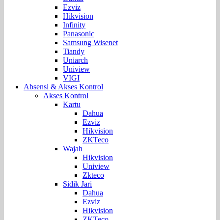
Ezviz
Hikvision
Infinity
Panasonic
Samsung Wisenet
Tiandy
Uniarch
Uniview
VIGI
Absensi & Akses Kontrol
Akses Kontrol
Kartu
Dahua
Ezviz
Hikvision
ZKTeco
Wajah
Hikvision
Uniview
Zkteco
Sidik Jari
Dahua
Ezviz
Hikvision
ZKTeco