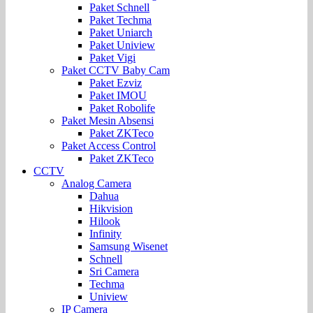
Paket Schnell
Paket Techma
Paket Uniarch
Paket Uniview
Paket Vigi
Paket CCTV Baby Cam
Paket Ezviz
Paket IMOU
Paket Robolife
Paket Mesin Absensi
Paket ZKTeco
Paket Access Control
Paket ZKTeco
CCTV
Analog Camera
Dahua
Hikvision
Hilook
Infinity
Samsung Wisenet
Schnell
Sri Camera
Techma
Uniview
IP Camera