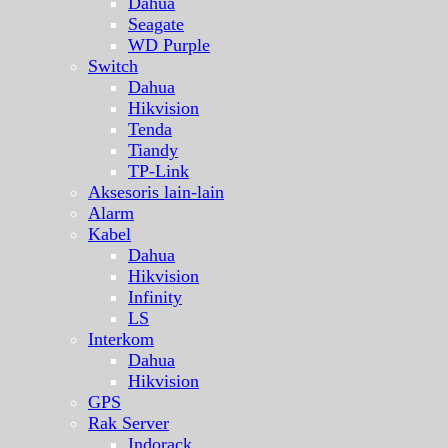
Dahua
Seagate
WD Purple
Switch
Dahua
Hikvision
Tenda
Tiandy
TP-Link
Aksesoris lain-lain
Alarm
Kabel
Dahua
Hikvision
Infinity
LS
Interkom
Dahua
Hikvision
GPS
Rak Server
Indorack