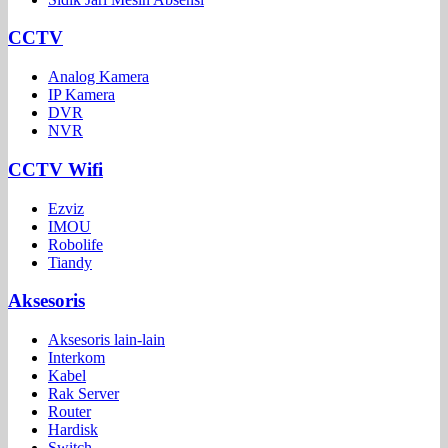
CCTV
Analog Kamera
IP Kamera
DVR
NVR
CCTV Wifi
Ezviz
IMOU
Robolife
Tiandy
Aksesoris
Aksesoris lain-lain
Interkom
Kabel
Rak Server
Router
Hardisk
Switch