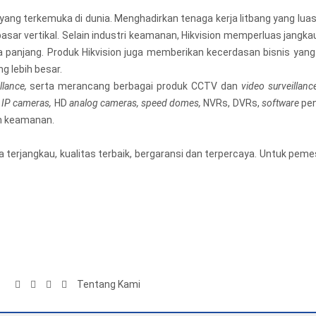
yang terkemuka di dunia. Menghadirkan tenaga kerja litbang yang lua
sar vertikal. Selain industri keamanan, Hikvision memperluas jangkau
gka panjang. Produk Hikvision juga memberikan kecerdasan bisnis ya
g lebih besar.
llance,
serta merancang berbagai produk CCTV dan
video surveillanc
 IP cameras,
HD
analog cameras, speed domes,
NVRs, DVRs,
software
pen
m keamanan.
 terjangkau, kualitas terbaik, bergaransi dan terpercaya. Untuk p
Tentang Kami