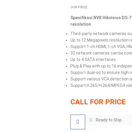
OUR PRICE
Spesifikasi NVR Hikvision DS-7
resolution
Third-party network cameras s
Up to 12 Megapixels resolution r
Support 1-ch HDMI, 1-ch VGA, HM
32 network cameras can be con
Up to 4 SATA interfaces
Plug & Play with up to 16 indep
Support dual-os to ensure high re
Support various VCA detection 
Support H.265/H.264/MPEG4 vid
CALL FOR PRICE
Ready to Ship