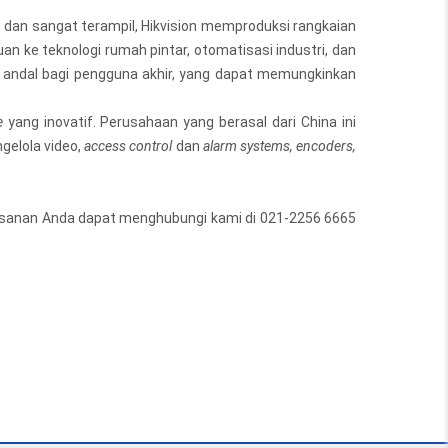
s dan sangat terampil, Hikvision memproduksi rangkaian
an ke teknologi rumah pintar, otomatisasi industri, dan
ng andal bagi pengguna akhir, yang dapat memungkinkan
e
yang inovatif. Perusahaan yang berasal dari China ini
gelola video,
access control
dan
alarm systems, encoders,
emesanan Anda dapat menghubungi kami di 021-2256 6665