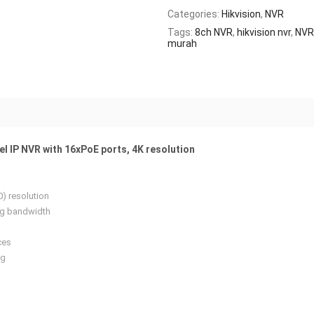
Categories:
Hikvision
,
NVR
Tags:
8ch NVR
,
hikvision nvr
,
NVR
murah
l IP NVR with 16xPoE ports, 4K resolution
) resolution
ng bandwidth
ces
ng