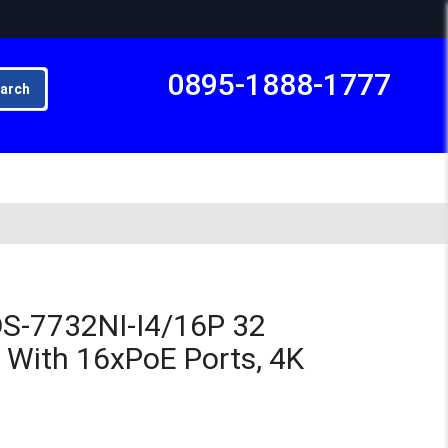
0895-1888-1777
arch
Subto
DS-7732NI-I4/16P 32
 With 16xPoE Ports, 4K