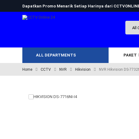
Dapatkan Promo Menarik Setiap Harinya dari CCTVONLI
ALL DEPARTMENTS
PAKET
Home
CCTV
NVR
Hikvision
NVR Hikvision DS-7732N