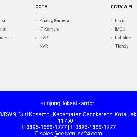
CCTV
CCTV WIFI
nsi
Analog Kamera
Ezviz
nsi
IP Kamera
IMOU
bsensi
DVR
Robolife
NVR
Tiandy
Kunjungi lokasi kantor :
RT.8/RW.9, Duri Kosambi, Kecamatan Cengkareng, Kota Jak
11750
0895-1888-1777
|
0896-1888-1777
sales@cctvonline24.com