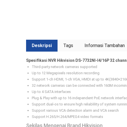
Deskripsi
Tags
Informasi Tambahan
Spesifikasi NVR Hikvision DS-7732NI-I4/16P 32 channe
Third-party network cameras supported
Up to 12 Megapixels resolution recording
Support 1-ch HDMI, 1-ch VGA, HMDI at up to 4K(3840×2160
32 network cameras can be connected with 160M incomi
Up to 4 SATA interfaces
Plug & Play with up to 16 independent PoE network interfa
Support dual-os to ensure high reliablility of system runni
Support various VCA detection alarm and VCA search
Support H.265/H.264/MPEG4 video formats
Sekilas Mengenai Brand Hikvision