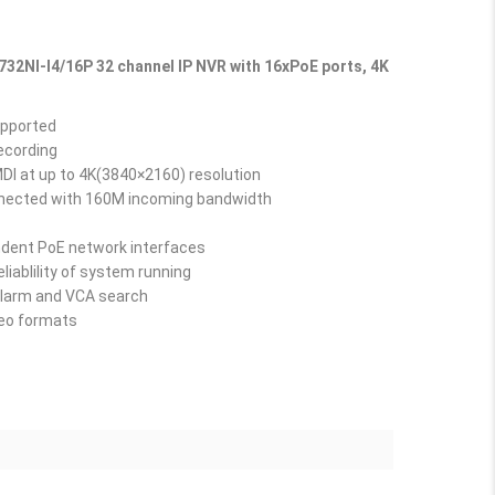
732NI-I4/16P 32 channel IP NVR with 16xPoE ports, 4K
upported
ecording
DI at up to 4K(3840×2160) resolution
nected with 160M incoming bandwidth
endent PoE network interfaces
liablility of system running
alarm and VCA search
eo formats