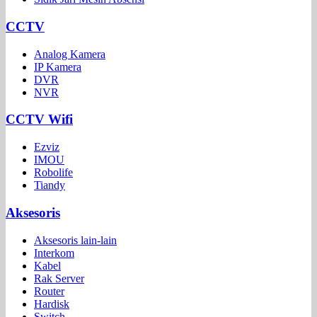
CCTV
Analog Kamera
IP Kamera
DVR
NVR
CCTV Wifi
Ezviz
IMOU
Robolife
Tiandy
Aksesoris
Aksesoris lain-lain
Interkom
Kabel
Rak Server
Router
Hardisk
Switch