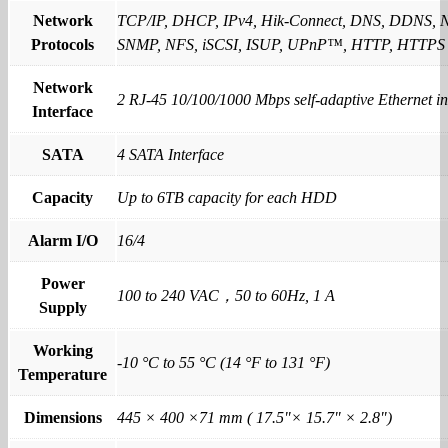
Network
TCP/IP, DHCP, IPv4, Hik-Connect, DNS, DDNS, 
Protocols
SNMP, NFS, iSCSI, ISUP, UPnP™, HTTP, HTTPS
Network
2 RJ-45 10/100/1000 Mbps self-adaptive Ethernet in
Interface
SATA
4 SATA Interface
Capacity
Up to 6TB capacity for each HDD
Alarm I/O
16/4
Power
100 to 240 VAC，50 to 60Hz, 1 A
Supply
Working
-10 °C to 55 °C (14 °F to 131 °F)
Temperature
Dimensions
445 × 400 ×71 mm ( 17.5"× 15.7" × 2.8")