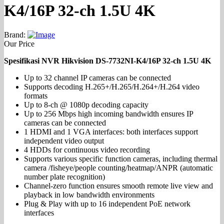
K4/16P 32-ch 1.5U 4K
Brand:
Our Price
Spesifikasi NVR Hikvision DS-7732NI-K4/16P 32-ch 1.5U 4K
Up to 32 channel IP cameras can be connected
Supports decoding H.265+/H.265/H.264+/H.264 video
formats
Up to 8-ch @ 1080p decoding capacity
Up to 256 Mbps high incoming bandwidth ensures IP
cameras can be connected
1 HDMI and 1 VGA interfaces: both interfaces support
independent video output
4 HDDs for continuous video recording
Supports various specific function cameras, including thermal
camera /fisheye/people counting/heatmap/ANPR (automatic
number plate recognition)
Channel-zero function ensures smooth remote live view and
playback in low bandwidth environments
Plug & Play with up to 16 independent PoE network
interfaces