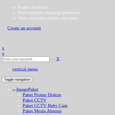
Faster checkout
Save multiple shipping addresses
View and track orders and more
Create an account
x
x
X
vertical menu
Toggle navigation
Paket
Paket Promo Diskon
Paket CCTV
Paket CCTV Baby Cam
Paket Mesin Absensi