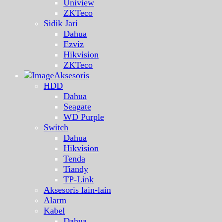
Uniview
ZKTeco
Sidik Jari
Dahua
Ezviz
Hikvision
ZKTeco
Aksesoris
HDD
Dahua
Seagate
WD Purple
Switch
Dahua
Hikvision
Tenda
Tiandy
TP-Link
Aksesoris lain-lain
Alarm
Kabel
Dahua