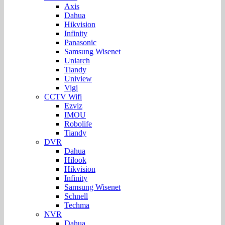
Axis
Dahua
Hikvision
Infinity
Panasonic
Samsung Wisenet
Uniarch
Tiandy
Uniview
Vigi
CCTV Wifi
Ezviz
IMOU
Robolife
Tiandy
DVR
Dahua
Hilook
Hikvision
Infinity
Samsung Wisenet
Schnell
Techma
NVR
Dahua