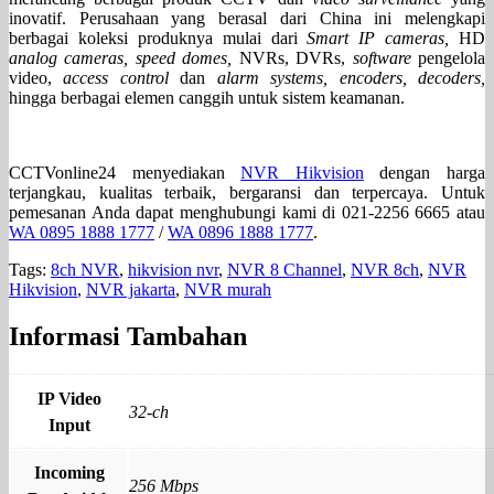
inovatif. Perusahaan yang berasal dari China ini melengkapi
berbagai koleksi produknya mulai dari
Smart IP cameras,
HD
analog cameras, speed domes,
NVRs, DVRs,
software
pengelola
video,
access control
dan
alarm systems, encoders, decoders,
hingga berbagai elemen canggih untuk sistem keamanan.
CCTVonline24 menyediakan
NVR Hikvision
dengan harga
terjangkau, kualitas terbaik, bergaransi dan terpercaya. Untuk
pemesanan Anda dapat menghubungi kami di 021-2256 6665 atau
WA 0895 1888 1777
/
WA 0896 1888 1777
.
Tags:
8ch NVR
,
hikvision nvr
,
NVR 8 Channel
,
NVR 8ch
,
NVR
Hikvision
,
NVR jakarta
,
NVR murah
Informasi Tambahan
IP Video
32-ch
Input
Incoming
256 Mbps