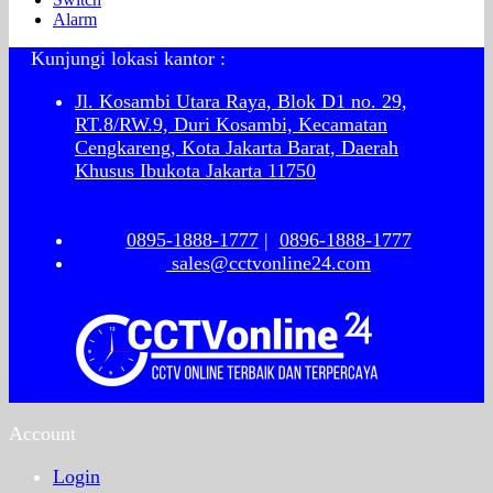
Alarm
Kunjungi lokasi kantor :
Jl. Kosambi Utara Raya, Blok D1 no. 29,
RT.8/RW.9, Duri Kosambi, Kecamatan
Cengkareng, Kota Jakarta Barat, Daerah
Khusus Ibukota Jakarta 11750
0895-1888-1777
|
0896-1888-1777
sales@cctvonline24.com
Account
Login