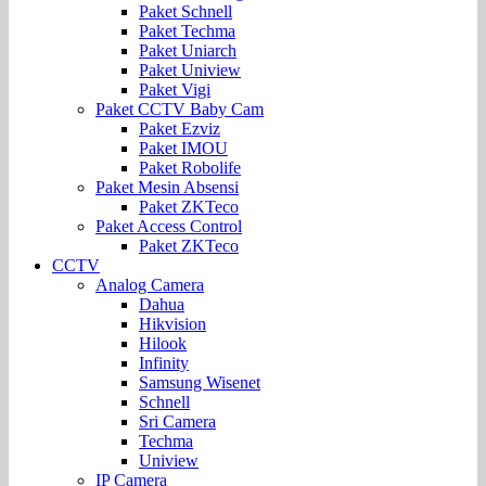
Paket Schnell
Paket Techma
Paket Uniarch
Paket Uniview
Paket Vigi
Paket CCTV Baby Cam
Paket Ezviz
Paket IMOU
Paket Robolife
Paket Mesin Absensi
Paket ZKTeco
Paket Access Control
Paket ZKTeco
CCTV
Analog Camera
Dahua
Hikvision
Hilook
Infinity
Samsung Wisenet
Schnell
Sri Camera
Techma
Uniview
IP Camera