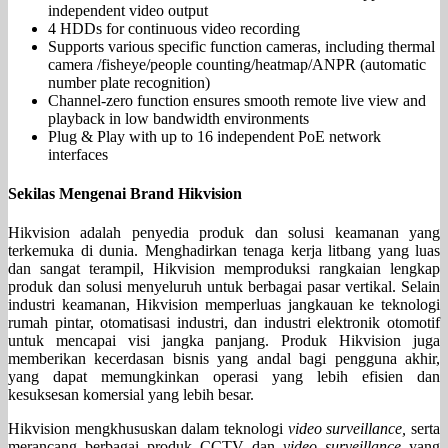
independent video output
4 HDDs for continuous video recording
Supports various specific function cameras, including thermal
camera /fisheye/people counting/heatmap/ANPR (automatic
number plate recognition)
Channel-zero function ensures smooth remote live view and
playback in low bandwidth environments
Plug & Play with up to 16 independent PoE network
interfaces
Sekilas Mengenai Brand Hikvision
Hikvision adalah penyedia produk dan solusi keamanan yang
terkemuka di dunia. Menghadirkan tenaga kerja litbang yang luas
dan sangat terampil, Hikvision memproduksi rangkaian lengkap
produk dan solusi menyeluruh untuk berbagai pasar vertikal. Selain
industri keamanan, Hikvision memperluas jangkauan ke teknologi
rumah pintar, otomatisasi industri, dan industri elektronik otomotif
untuk mencapai visi jangka panjang. Produk Hikvision juga
memberikan kecerdasan bisnis yang andal bagi pengguna akhir,
yang dapat memungkinkan operasi yang lebih efisien dan
kesuksesan komersial yang lebih besar.
Hikvision mengkhususkan dalam teknologi
video surveillance,
serta
merancang berbagai produk CCTV dan
video surveillance
yang