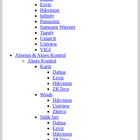
Ezviz
Hikvision
Infinity
Panasonic
Samsung Wisenet
Tiandy
Uniarch
Uniview
VIGI
Absensi & Akses Kontrol
Akses Kontrol
Kartu
Dahua
Ezviz
Hikvision
ZKTeco
Wajah
Hikvision
Uniview
Zkteco
Sidik Jari
Dahua
Ezviz
Hikvision
ZKTeco