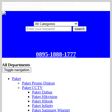
Dapatkan Promo Menarik Setiap Harinya dari
CCTVONLINE24.COM
search
0895-1888-1777
All Departments
Toggle navigation
Paket
Paket Promo Diskon
Paket CCTV
Paket Dahua
Paket Hikvision
Paket Hilook
Paket Infinity
Paket Samsung Wisenet