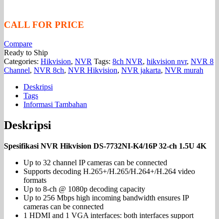
CALL FOR PRICE
Compare
Ready to Ship
Categories:
Hikvision
,
NVR
Tags:
8ch NVR
,
hikvision nvr
,
NVR 8
Channel
,
NVR 8ch
,
NVR Hikvision
,
NVR jakarta
,
NVR murah
Deskripsi
Tags
Informasi Tambahan
Deskripsi
Spesifikasi NVR Hikvision DS-7732NI-K4/16P 32-ch 1.5U 4K
Up to 32 channel IP cameras can be connected
Supports decoding H.265+/H.265/H.264+/H.264 video
formats
Up to 8-ch @ 1080p decoding capacity
Up to 256 Mbps high incoming bandwidth ensures IP
cameras can be connected
1 HDMI and 1 VGA interfaces: both interfaces support