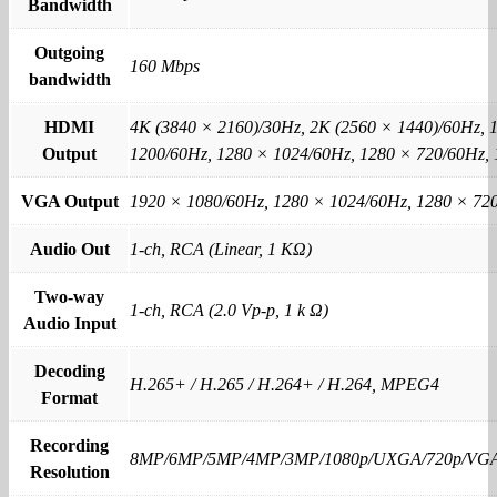
Bandwidth
Outgoing
160 Mbps
bandwidth
HDMI
4K (3840 × 2160)/30Hz, 2K (2560 × 1440)/60Hz, 
Output
1200/60Hz, 1280 × 1024/60Hz, 1280 × 720/60Hz,
VGA Output
1920 × 1080/60Hz, 1280 × 1024/60Hz, 1280 × 72
Audio Out
1-ch, RCA (Linear, 1 KΩ)
Two-way
1-ch, RCA (2.0 Vp-p, 1 k Ω)
Audio Input
Decoding
H.265+ / H.265 / H.264+ / H.264, MPEG4
Format
Recording
8MP/6MP/5MP/4MP/3MP/1080p/UXGA/720p/VGA
Resolution