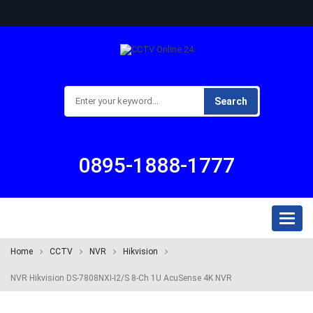
Search
0895-1888-1777
Toggl
naviga
Home
CCTV
NVR
Hikvision
NVR Hikvision DS-7808NXI-I2/S 8-Ch 1U AcuSense 4K NVR