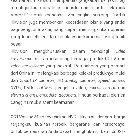
keamanan, Hikvision memperluas jangkauan ke teknologi
rumah pintar, otomatisasi industri, dan industri elektronik
otomotif untuk mencapai visi jangka panjang. Produk
Hikvision juga memberikan kecerdasan bisnis yang andal
bagi pengguna akhir, yang dapat memungkinkan operasi
yang lebih efisien dan kesuksesan komersial yang lebih
besar.
Hikvision mengkhususkan dalam teknologi
video
surveillance,
serta merancang berbagai produk CCTV dan
video surveillance
yang inovatif. Perusahaan yang berasal
dari China ini melengkapi berbagai koleksi produknya mulai
dari
Smart IP cameras,
HD
analog cameras, speed domes,
NVRs, DVRs,
software
pengelola video,
access control
dan
alarm systems, encoders, decoders,
hingga berbagai elemen
canggih untuk sistem keamanan.
CCTVonline24 menyediakan
NVR Hikvision
dengan harga
terjangkau, kualitas terbaik, bergaransi dan terpercaya.
Untuk pemesanan Anda dapat menghubungi kami di 021-