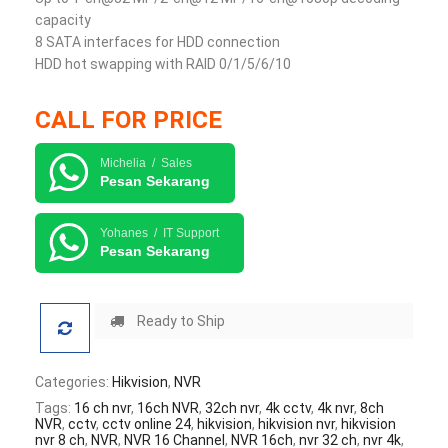
capacity
8 SATA interfaces for HDD connection
HDD hot swapping with RAID 0/1/5/6/10
CALL FOR PRICE
Michelia / Sales
Pesan Sekarang
Yohanes / IT Support
Pesan Sekarang
Ready to Ship
Categories:
Hikvision
,
NVR
Tags:
16 ch nvr
,
16ch NVR
,
32ch nvr
,
4k cctv
,
4k nvr
,
8ch
NVR
,
cctv
,
cctv online 24
,
hikvision
,
hikvision nvr
,
hikvision
nvr 8 ch
,
NVR
,
NVR 16 Channel
,
NVR 16ch
,
nvr 32 ch
,
nvr 4k
,