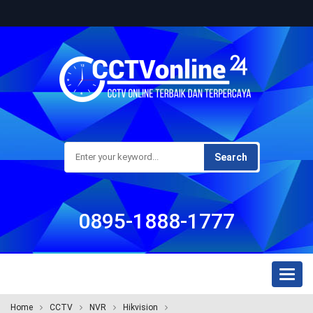
Search
0895-1888-1777
Toggl
naviga
Home
CCTV
NVR
Hikvision