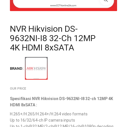
NVR Hikvision DS-
9632NI-I8 32-Ch 12MP
4K HDMI 8xSATA
BRAND:
OUR PRICE
Spesifikasi NVR Hikvision DS-9632NI-I8 32-ch 12MP 4K
HDMI 8xSATA :
H.265+/H.265/H.264+/H.264 video formats
Up to 16/32/64-ch IP camera inputs
Up to 1-ch@32 MP/2-ch@12 MP/16-ch@1080p decoding