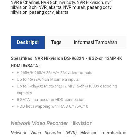
NVR 8 Channel
,
NVR 8ch
,
nvr cctv
,
NVR Hikvision
,
nvr
hikvision 8 ch
,
NVR jakarta
,
NVR murah
,
pasang cctv
hikvision
,
pasang cctv jakarta
Deskripsi
Tags
Informasi Tambahan
Spesifikasi NVR Hikvision DS-9632NI-I8 32-ch 12MP 4K
HDMI 8xSATA :
H.265+/H.265/H.264+/H.264 video formats
Up to 16/32/64-ch IP camera inputs
Up to 1-ch@32 MP/2-ch@12 MP/16-ch@1080p decoding
capacity
8 SATA interfaces for HDD connection
HDD hot swapping with RAID 0/1/5/6/10
Network Video Recorder
Hikvision
Network Video Recorder
(NVR)
Hikvision memberikan