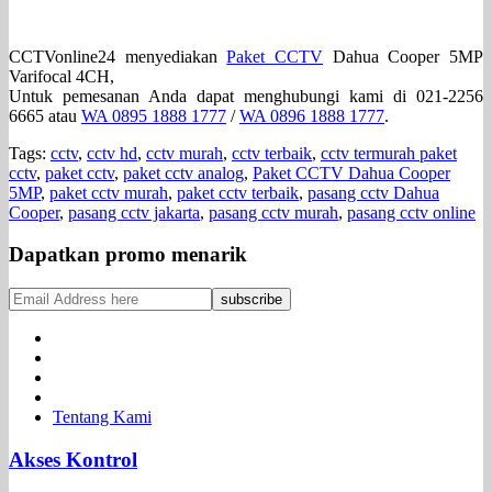
CCTVonline24 menyediakan
Paket CCTV
Dahua Cooper 5MP
Varifocal 4CH,
Untuk pemesanan Anda dapat menghubungi kami di 021-2256
6665 atau
WA 0895 1888 1777
/
WA 0896 1888 1777
.
Tags:
cctv
,
cctv hd
,
cctv murah
,
cctv terbaik
,
cctv termurah paket
cctv
,
paket cctv
,
paket cctv analog
,
Paket CCTV Dahua Cooper
5MP
,
paket cctv murah
,
paket cctv terbaik
,
pasang cctv Dahua
Cooper
,
pasang cctv jakarta
,
pasang cctv murah
,
pasang cctv online
Dapatkan promo menarik
Tentang Kami
Akses Kontrol