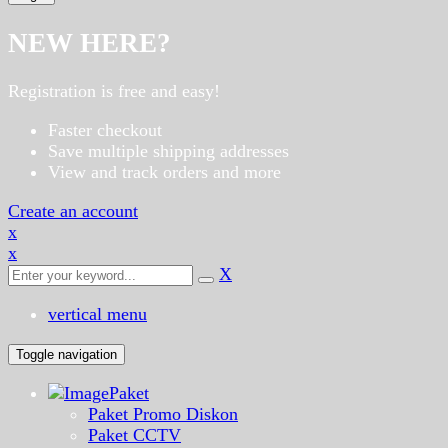
NEW HERE?
Registration is free and easy!
Faster checkout
Save multiple shipping addresses
View and track orders and more
Create an account
x
x
X
vertical menu
Toggle navigation
Paket
Paket Promo Diskon
Paket CCTV