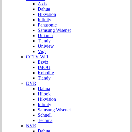
Axis
Dahua
Hikvision
Infinity
Panasonic
Samsung Wisenet
Uniarch
Tiandy
Uniview
Vigi
CCTV Wifi
Ezviz
IMOU
Robolife
Tiandy
DVR
Dahua
Hilook
Hikvision
Infinity
Samsung Wisenet
Schnell
Techma
NVR
Dahua