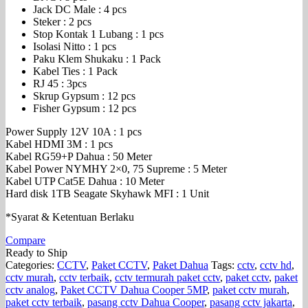
Jack DC Male : 4 pcs
Steker : 2 pcs
Stop Kontak 1 Lubang : 1 pcs
Isolasi Nitto : 1 pcs
Paku Klem Shukaku : 1 Pack
Kabel Ties : 1 Pack
RJ 45 : 3pcs
Skrup Gypsum : 12 pcs
Fisher Gypsum : 12 pcs
Power Supply 12V 10A : 1 pcs
Kabel HDMI 3M : 1 pcs
Kabel RG59+P Dahua : 50 Meter
Kabel Power NYMHY 2×0, 75 Supreme : 5 Meter
Kabel UTP Cat5E Dahua : 10 Meter
Hard disk 1TB Seagate Skyhawk MFI : 1 Unit
*Syarat & Ketentuan Berlaku
Compare
Ready to Ship
Categories:
CCTV
,
Paket CCTV
,
Paket Dahua
Tags:
cctv
,
cctv hd
,
cctv murah
,
cctv terbaik
,
cctv termurah paket cctv
,
paket cctv
,
paket
cctv analog
,
Paket CCTV Dahua Cooper 5MP
,
paket cctv murah
,
paket cctv terbaik
,
pasang cctv Dahua Cooper
,
pasang cctv jakarta
,