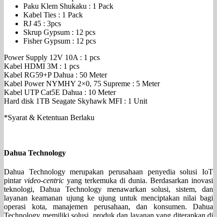
Paku Klem Shukaku : 1 Pack
Kabel Ties : 1 Pack
RJ 45 : 3pcs
Skrup Gypsum : 12 pcs
Fisher Gypsum : 12 pcs
Power Supply 12V 10A : 1 pcs
Kabel HDMI 3M : 1 pcs
Kabel RG59+P Dahua : 50 Meter
Kabel Power NYMHY 2×0, 75 Supreme : 5 Meter
Kabel UTP Cat5E Dahua : 10 Meter
Hard disk 1TB Seagate Skyhawk MFI : 1 Unit
*Syarat & Ketentuan Berlaku
Dahua Technology
Dahua Technology merupakan perusahaan penyedia solusi IoT
pintar
video-centric
yang terkemuka di dunia. Berdasarkan inovasi
teknologi, Dahua Technology menawarkan solusi, sistem, dan
layanan keamanan ujung ke ujung untuk menciptakan nilai bagi
operasi kota, manajemen perusahaan, dan konsumen. Dahua
Technology memiliki solusi, produk dan layanan yang diterapkan di