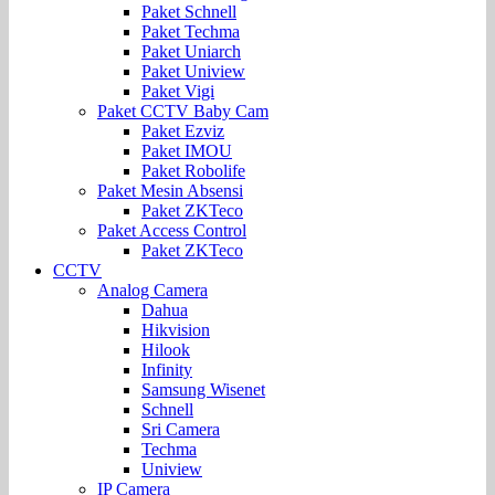
Paket Schnell
Paket Techma
Paket Uniarch
Paket Uniview
Paket Vigi
Paket CCTV Baby Cam
Paket Ezviz
Paket IMOU
Paket Robolife
Paket Mesin Absensi
Paket ZKTeco
Paket Access Control
Paket ZKTeco
CCTV
Analog Camera
Dahua
Hikvision
Hilook
Infinity
Samsung Wisenet
Schnell
Sri Camera
Techma
Uniview
IP Camera