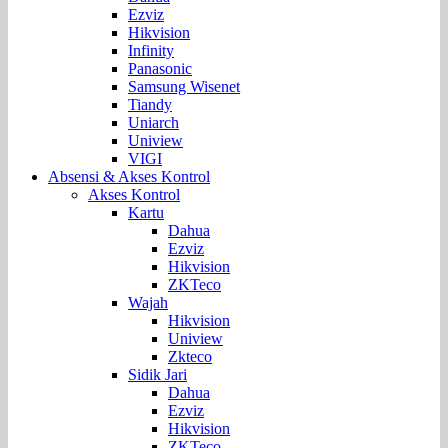
Ezviz
Hikvision
Infinity
Panasonic
Samsung Wisenet
Tiandy
Uniarch
Uniview
VIGI
Absensi & Akses Kontrol
Akses Kontrol
Kartu
Dahua
Ezviz
Hikvision
ZKTeco
Wajah
Hikvision
Uniview
Zkteco
Sidik Jari
Dahua
Ezviz
Hikvision
ZKTeco