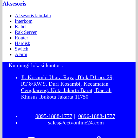
Aksesoris
Aksesoris lain-lain
Interkom
Kabel
Rak Server
Router
Hardisk
Switch
Alarm
Kunjungi lokasi kantor :
Jl. Kosambi Utara Raya, Blok D1 no. 29,
RT.8/RW.9, Duri Kosambi, Kecamatan
Cengkareng, Kota Jakarta Barat, Daerah
Khusus Ibukota Jakarta 11750
0895-1888-1777
|
0896-1888-1777
sales@cctvonline24.com