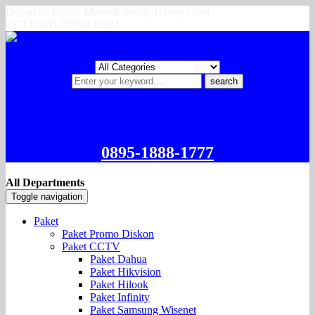
Dapatkan Promo Menarik Setiap Harinya dari
CCTVONLINE24.COM
search
0895-1888-1777
All Departments
Toggle navigation
Paket
Paket Promo Diskon
Paket CCTV
Paket Dahua
Paket Hikvision
Paket Hilook
Paket Infinity
Paket Samsung Wisenet