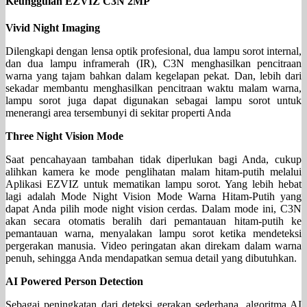
Keunggulan EZVIZ C3N 2MP
Vivid Night Imaging
Dilengkapi dengan lensa optik profesional, dua lampu sorot internal,
dan dua lampu inframerah (IR), C3N menghasilkan pencitraan
warna yang tajam bahkan dalam kegelapan pekat. Dan, lebih dari
sekadar membantu menghasilkan pencitraan waktu malam warna,
lampu sorot juga dapat digunakan sebagai lampu sorot untuk
menerangi area tersembunyi di sekitar properti Anda
Three Night Vision Mode
Saat pencahayaan tambahan tidak diperlukan bagi Anda, cukup
alihkan kamera ke mode penglihatan malam hitam-putih melalui
Aplikasi EZVIZ untuk mematikan lampu sorot. Yang lebih hebat
lagi adalah Mode Night Vision Mode Warna Hitam-Putih yang
dapat Anda pilih mode night vision cerdas. Dalam mode ini, C3N
akan secara otomatis beralih dari pemantauan hitam-putih ke
pemantauan warna, menyalakan lampu sorot ketika mendeteksi
pergerakan manusia. Video peringatan akan direkam dalam warna
penuh, sehingga Anda mendapatkan semua detail yang dibutuhkan.
AI Powered Person Detection
Sebagai peningkatan dari deteksi gerakan sederhana, algoritma AI