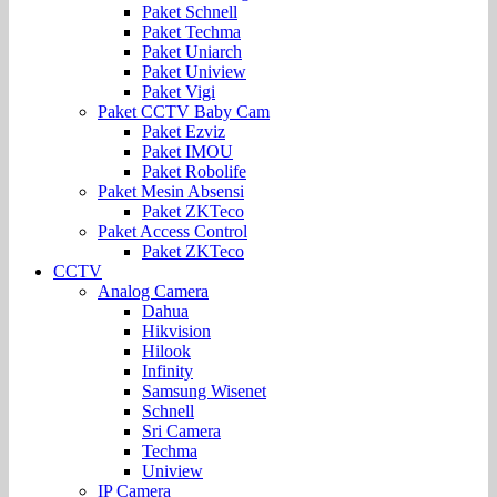
Paket Schnell
Paket Techma
Paket Uniarch
Paket Uniview
Paket Vigi
Paket CCTV Baby Cam
Paket Ezviz
Paket IMOU
Paket Robolife
Paket Mesin Absensi
Paket ZKTeco
Paket Access Control
Paket ZKTeco
CCTV
Analog Camera
Dahua
Hikvision
Hilook
Infinity
Samsung Wisenet
Schnell
Sri Camera
Techma
Uniview
IP Camera