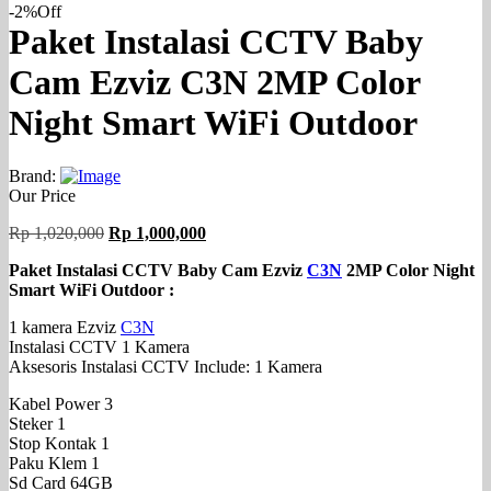
-2%
Off
Paket Instalasi CCTV Baby
Cam Ezviz C3N 2MP Color
Night Smart WiFi Outdoor
Brand:
Our Price
Harga
Harga
Rp
1,020,000
Rp
1,000,000
aslinya
saat
Paket Instalasi CCTV Baby Cam Ezviz
C3N
2MP Color Night
adalah:
ini
Smart WiFi Outdoor :
Rp 1,020,000.
adalah:
Rp 1,000,000.
1 kamera Ezviz
C3N
Instalasi CCTV 1 Kamera
Aksesoris Instalasi CCTV Include: 1 Kamera
Kabel Power 3
Steker 1
Stop Kontak 1
Paku Klem 1
Sd Card 64GB