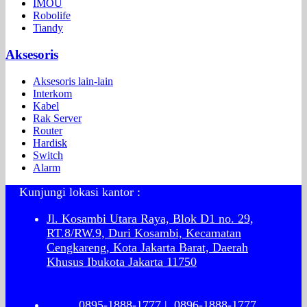
IMOU
Robolife
Tiandy
Aksesoris
Aksesoris lain-lain
Interkom
Kabel
Rak Server
Router
Hardisk
Switch
Alarm
Kunjungi lokasi kantor :
Jl. Kosambi Utara Raya, Blok D1 no. 29,
RT.8/RW.9, Duri Kosambi, Kecamatan
Cengkareng, Kota Jakarta Barat, Daerah
Khusus Ibukota Jakarta 11750
0895-1888-1777
|
0896-1888-1777