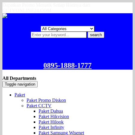
Dapatkan Promo Menarik Setiap Harinya dari
CCTVONLINE24.COM
search
0895-1888-1777
All Departments
Toggle navigation
Paket
Paket Promo Diskon
Paket CCTV
Paket Dahua
Paket Hikvision
Paket Hilook
Paket Infinity
Paket Samsung Wisenet