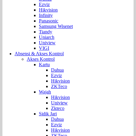
Ezviz
Hikvision
Infinity
Panasonic
Samsung Wisenet
Tiandy
Uniarch
Uniview
VIGI
Absensi & Akses Kontrol
Akses Kontrol
Kartu
Dahua
Ezviz
Hikvision
ZKTeco
Wajah
Hikvision
Uniview
Zkteco
Sidik Jari
Dahua
Ezviz
Hikvision
ZKTeco