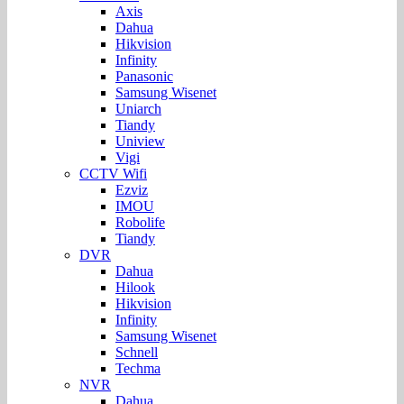
Axis
Dahua
Hikvision
Infinity
Panasonic
Samsung Wisenet
Uniarch
Tiandy
Uniview
Vigi
CCTV Wifi
Ezviz
IMOU
Robolife
Tiandy
DVR
Dahua
Hilook
Hikvision
Infinity
Samsung Wisenet
Schnell
Techma
NVR
Dahua