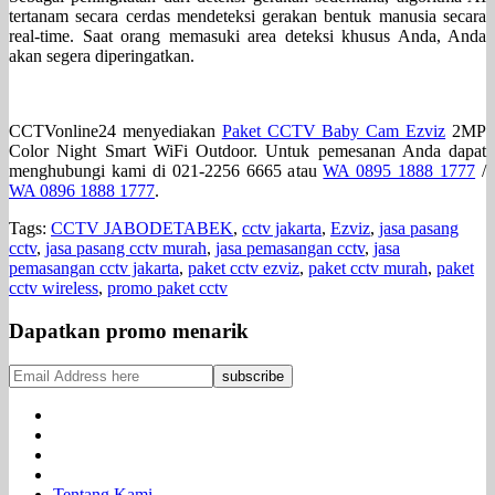
tertanam secara cerdas mendeteksi gerakan bentuk manusia secara
real-time. Saat orang memasuki area deteksi khusus Anda, Anda
akan segera diperingatkan.
CCTVonline24 menyediakan
Paket CCTV Baby Cam Ezviz
2MP
Color Night Smart WiFi Outdoor. Untuk pemesanan Anda dapat
menghubungi kami di 021-2256 6665 atau
WA 0895 1888 1777
/
WA 0896 1888 1777
.
Tags:
CCTV JABODETABEK
,
cctv jakarta
,
Ezviz
,
jasa pasang
cctv
,
jasa pasang cctv murah
,
jasa pemasangan cctv
,
jasa
pemasangan cctv jakarta
,
paket cctv ezviz
,
paket cctv murah
,
paket
cctv wireless
,
promo paket cctv
Dapatkan promo menarik
Tentang Kami