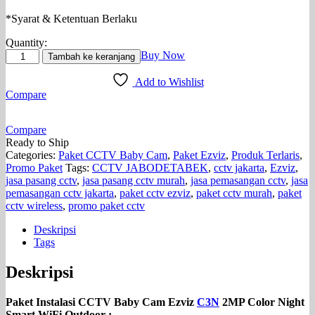
*Syarat & Ketentuan Berlaku
Quantity:
Kuantitas
Buy Now
Tambah ke keranjang
Paket
Instalasi
Add to Wishlist
CCTV
Compare
Baby
Cam
Compare
Ezviz
Ready to Ship
C3N
Categories:
Paket CCTV Baby Cam
,
Paket Ezviz
,
Produk Terlaris
,
2MP
Promo Paket
Tags:
CCTV JABODETABEK
,
cctv jakarta
,
Ezviz
,
Color
jasa pasang cctv
,
jasa pasang cctv murah
,
jasa pemasangan cctv
,
jasa
Night
pemasangan cctv jakarta
,
paket cctv ezviz
,
paket cctv murah
,
paket
Smart
cctv wireless
,
promo paket cctv
WiFi
Outdoor
Deskripsi
Tags
Deskripsi
Paket Instalasi CCTV Baby Cam Ezviz
C3N
2MP Color Night
Smart WiFi Outdoor :