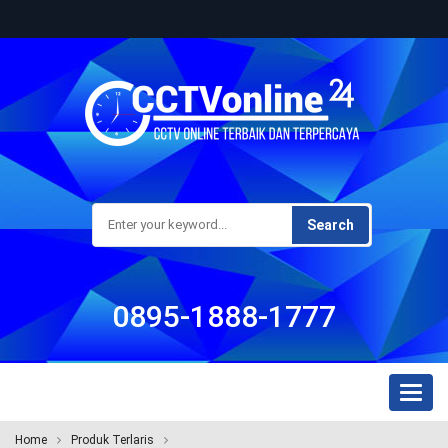
Search
0895-1888-1777
Toggl
naviga
Home
Produk Terlaris