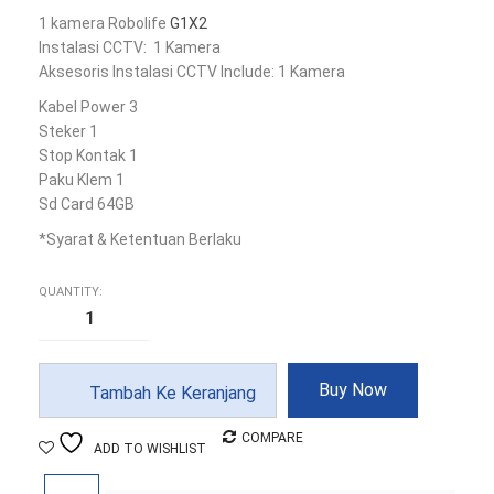
Rp 875,000.
adalah:
1 kamera Robolife
G1X2
Instalasi CCTV: 1 Kamera
Rp 700,000.
Aksesoris Instalasi CCTV Include: 1 Kamera
Kabel Power 3
Steker 1
Stop Kontak 1
Paku Klem 1
Sd Card 64GB
*Syarat & Ketentuan Berlaku
QUANTITY:
Kuantitas
Paket
Instalasi
CCTV
Baby
Cam
Buy Now
Tambah Ke Keranjang
Robolife
G1X2
Smart
COMPARE
ADD TO WISHLIST
IP
Camera