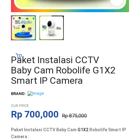
Paket Instalasi CCTV
Baby Cam Robolife G1X2
Smart IP Camera
BRAND:
OUR PRICE
Harga
Harga
Rp
700,000
Rp
875,000
aslinya
saat
Paket Instalasi CCTV Baby Cam
G1X2
Robolife Smart IP
adalah:
ini
Camera :