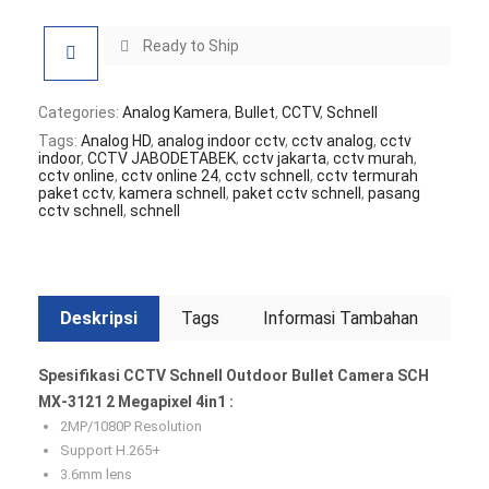
Ready to Ship
Categories:
Analog Kamera
,
Bullet
,
CCTV
,
Schnell
Tags:
Analog HD
,
analog indoor cctv
,
cctv analog
,
cctv
indoor
,
CCTV JABODETABEK
,
cctv jakarta
,
cctv murah
,
cctv online
,
cctv online 24
,
cctv schnell
,
cctv termurah
paket cctv
,
kamera schnell
,
paket cctv schnell
,
pasang
cctv schnell
,
schnell
Deskripsi
Tags
Informasi Tambahan
Spesifikasi CCTV Schnell Outdoor Bullet Camera SCH
MX‐3121 2 Megapixel 4in1 :
2MP/1080P Resolution
Support H.265+
3.6mm lens