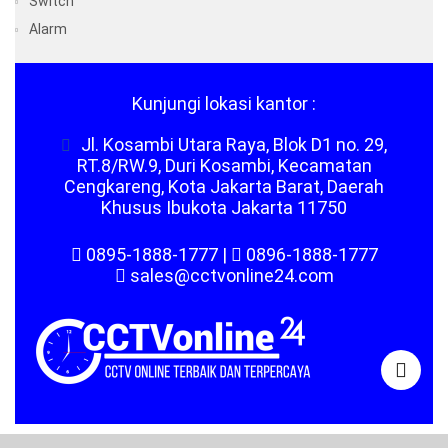
Switch
Alarm
Kunjungi lokasi kantor :
Jl. Kosambi Utara Raya, Blok D1 no. 29,
RT.8/RW.9, Duri Kosambi, Kecamatan
Cengkareng, Kota Jakarta Barat, Daerah
Khusus Ibukota Jakarta 11750
0895-1888-1777
|
0896-1888-1777
sales@cctvonline24.com