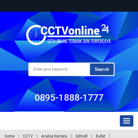
Search
0895-1888-1777
Toggl
naviga
Home
CCTV
Analog Kamera
Schnell
Bullet