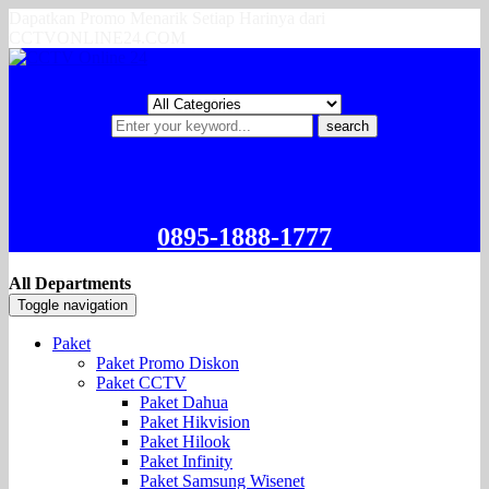
Dapatkan Promo Menarik Setiap Harinya dari
CCTVONLINE24.COM
search
0895-1888-1777
All Departments
Toggle navigation
Paket
Paket Promo Diskon
Paket CCTV
Paket Dahua
Paket Hikvision
Paket Hilook
Paket Infinity
Paket Samsung Wisenet