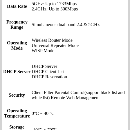
5GHz: Up to 1733Mbps
Data Rate
2.4GHz: Up to 300Mbps
Frequency
Simultaneous dual band 2.4 & 5GHz
Range
Wireless Router Mode
Operating
Universal Repeater Mode
Mode
WISP Mode
DHCP Server
DHCP Server
DHCP Client List
DHCP Reservation
Client Filter Parental Control(support black list and
Security
white list) Remote Web Management
Operating
0°C ~ 40 °C
Temperature
Storage
-40℃ ~ 70℃