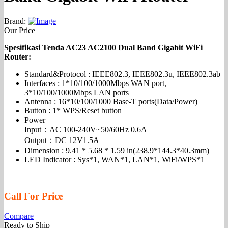
Brand:
Our Price
Spesifikasi Tenda AC23 AC2100 Dual Band Gigabit WiFi
Router:
Standard&Protocol : IEEE802.3, IEEE802.3u, IEEE802.3ab
Interfaces : 1*10/100/1000Mbps WAN port,
3*10/100/1000Mbps LAN ports
Antenna : 16*10/100/1000 Base-T ports(Data/Power)
Button : 1* WPS/Reset button
Power
Input：AC 100-240V~50/60Hz 0.6A
Output：DC 12V1.5A
Dimension : 9.41 * 5.68 * 1.59 in(238.9*144.3*40.3mm)
LED Indicator : Sys*1, WAN*1, LAN*1, WiFi/WPS*1
Call For Price
Compare
Ready to Ship