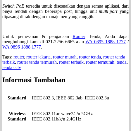
Switch PoE
tersedia untuk disesuaikan dengan semua aplikasi, dari
biaya rendah dengan beberapa
port,
hingga unit
multi-port
yang
dipasang di rak dengan manajemen yang canggih.
Untuk pemesanan & pengadaan
Router
Tenda, Anda dapat
menghubungi kami di 021-2256 6665 atau
WA 0895 1888 1777
/
WA 0896 1888 1777
.
Tags:
router
,
router jakarta
,
router murah
,
router tenda
,
router tenda
terbaik
,
router tenda termurah
,
router terbaik
,
router termurah
,
tenda
,
tenda cctv
Informasi Tambahan
Standard
IEEE 802.3, IEEE 802.3ab, IEEE 802.3u
Wireless
IEEE 802.11ac wave2/a/n 5GHz
Standard
IEEE 802.11b/g/n 2.4GHz