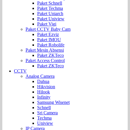
Paket Schnell
Paket Techma
Paket Uniarch
Paket Uniview
Paket Vigi
Paket CCTV Baby Cam
Paket Ezviz
Paket IMOU
Paket Robolife
Paket Mesin Absensi
Paket ZKTeco
Paket Access Control
Paket ZKTeco
CCTV
Analog Camera
Dahua
Hikvision
Hilook
Infinity
Samsung Wisenet
Schnell
Sri Camera
Techma
Uniview
IP Camera