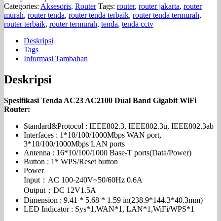
Categories:
Aksesoris
,
Router
Tags:
router
,
router jakarta
,
router
murah
,
router tenda
,
router tenda terbaik
,
router tenda termurah
,
router terbaik
,
router termurah
,
tenda
,
tenda cctv
Deskripsi
Tags
Informasi Tambahan
Deskripsi
Spesifikasi Tenda AC23 AC2100 Dual Band Gigabit WiFi
Router:
Standard&Protocol : IEEE802.3, IEEE802.3u, IEEE802.3ab
Interfaces : 1*10/100/1000Mbps WAN port,
3*10/100/1000Mbps LAN ports
Antenna : 16*10/100/1000 Base-T ports(Data/Power)
Button : 1* WPS/Reset button
Power
Input：AC 100-240V~50/60Hz 0.6A
Output：DC 12V1.5A
Dimension : 9.41 * 5.68 * 1.59 in(238.9*144.3*40.3mm)
LED Indicator : Sys*1,WAN*1, LAN*1,WiFi/WPS*1