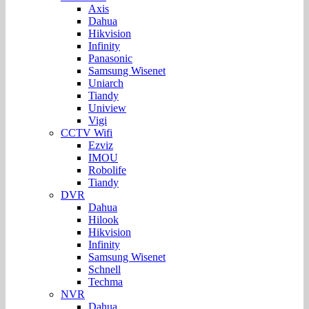
Axis
Dahua
Hikvision
Infinity
Panasonic
Samsung Wisenet
Uniarch
Tiandy
Uniview
Vigi
CCTV Wifi
Ezviz
IMOU
Robolife
Tiandy
DVR
Dahua
Hilook
Hikvision
Infinity
Samsung Wisenet
Schnell
Techma
NVR
Dahua