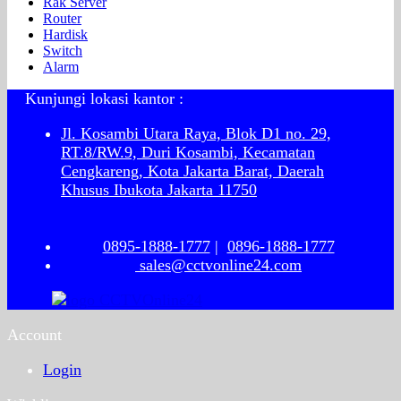
Rak Server
Router
Hardisk
Switch
Alarm
Kunjungi lokasi kantor :
Jl. Kosambi Utara Raya, Blok D1 no. 29,
RT.8/RW.9, Duri Kosambi, Kecamatan
Cengkareng, Kota Jakarta Barat, Daerah
Khusus Ibukota Jakarta 11750
0895-1888-1777
|
0896-1888-1777
sales@cctvonline24.com
Account
Login