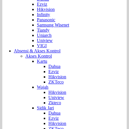
Ezviz
Hikvision
Infinity
Panasonic
Samsung Wisenet
Tiandy
Uniarch
Uniview
VIGI
Absensi & Akses Kontrol
Akses Kontrol
Kartu
Dahua
Ezviz
Hikvision
ZKTeco
Wajah
Hikvision
Uniview
Zkteco
Sidik Jari
Dahua
Ezviz
Hikvision
ZKTeco