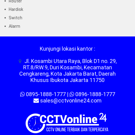
Router
Hardisk
Switch
Alarm
Kunjungi lokasi kantor :
Jl. Kosambi Utara Raya, Blok D1 no. 29,
RT.8/RW.9, Duri Kosambi, Kecamatan
Cengkareng, Kota Jakarta Barat, Daerah
Khusus Ibukota Jakarta 11750
0895-1888-1777
|
0896-1888-1777
sales@cctvonline24.com