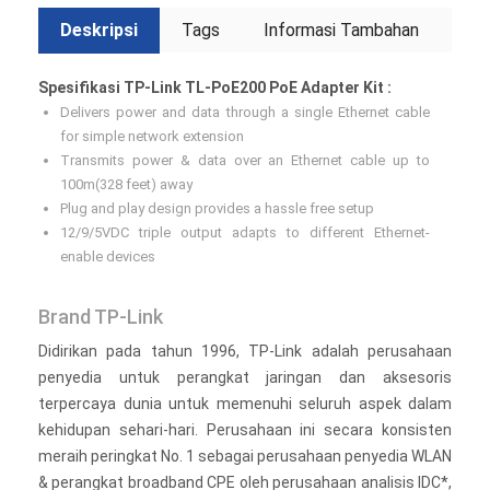
Deskripsi
Tags
Informasi Tambahan
Spesifikasi TP-Link TL-PoE200 PoE Adapter Kit :
Delivers power and data through a single Ethernet cable
for simple network extension
Transmits power & data over an Ethernet cable up to
100m(328 feet) away
Plug and play design provides a hassle free setup
12/9/5VDC triple output adapts to different Ethernet-
enable devices
Brand TP-Link
Didirikan pada tahun 1996, TP-Link adalah perusahaan
penyedia untuk perangkat jaringan dan aksesoris
terpercaya dunia untuk memenuhi seluruh aspek dalam
kehidupan sehari-hari. Perusahaan ini secara konsisten
meraih peringkat No. 1 sebagai perusahaan penyedia WLAN
& perangkat broadband CPE oleh perusahaan analisis IDC*,