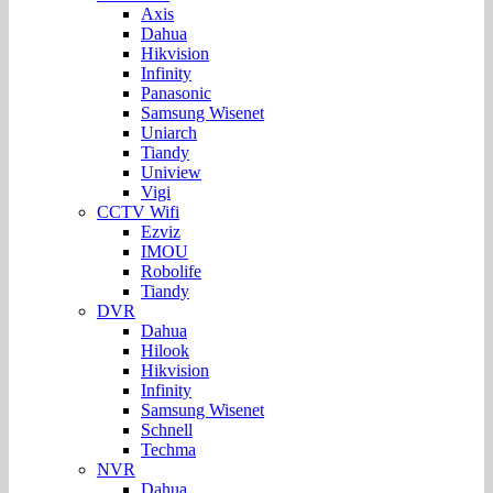
Axis
Dahua
Hikvision
Infinity
Panasonic
Samsung Wisenet
Uniarch
Tiandy
Uniview
Vigi
CCTV Wifi
Ezviz
IMOU
Robolife
Tiandy
DVR
Dahua
Hilook
Hikvision
Infinity
Samsung Wisenet
Schnell
Techma
NVR
Dahua