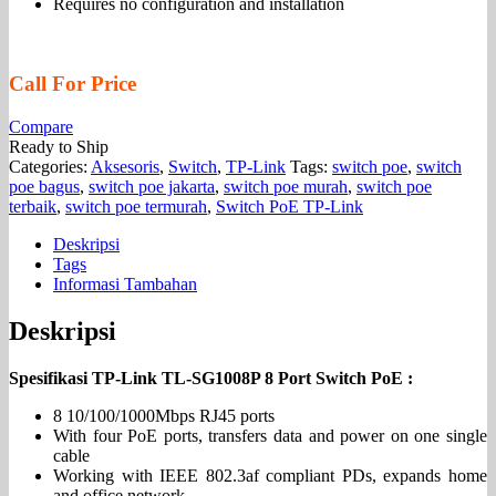
Requires no configuration and installation
Call For Price
Compare
Ready to Ship
Categories:
Aksesoris
,
Switch
,
TP-Link
Tags:
switch poe
,
switch
poe bagus
,
switch poe jakarta
,
switch poe murah
,
switch poe
terbaik
,
switch poe termurah
,
Switch PoE TP-Link
Deskripsi
Tags
Informasi Tambahan
Deskripsi
Spesifikasi TP-Link TL-SG1008P 8 Port Switch PoE :
8 10/100/1000Mbps RJ45 ports
With four PoE ports, transfers data and power on one single
cable
Working with IEEE 802.3af compliant PDs, expands home
and office network