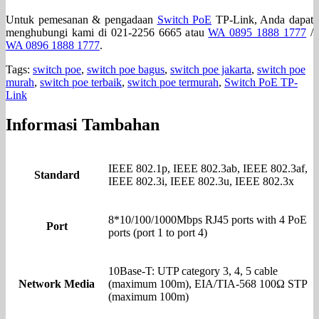
Untuk pemesanan & pengadaan
Switch PoE
TP-Link, Anda dapat
menghubungi kami di 021-2256 6665 atau
WA 0895 1888 1777
/
WA 0896 1888 1777
.
Tags:
switch poe
,
switch poe bagus
,
switch poe jakarta
,
switch poe
murah
,
switch poe terbaik
,
switch poe termurah
,
Switch PoE TP-
Link
Informasi Tambahan
IEEE 802.1p, IEEE 802.3ab, IEEE 802.3af,
Standard
IEEE 802.3i, IEEE 802.3u, IEEE 802.3x
8*10/100/1000Mbps RJ45 ports with 4 PoE
Port
ports (port 1 to port 4)
10Base-T: UTP category 3, 4, 5 cable
Network Media
(maximum 100m), EIA/TIA-568 100Ω STP
(maximum 100m)