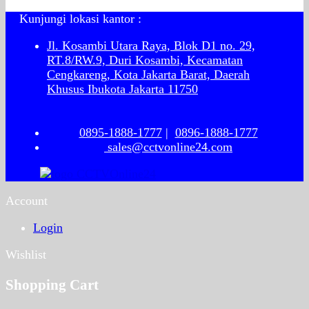
Kunjungi lokasi kantor :
Jl. Kosambi Utara Raya, Blok D1 no. 29,
RT.8/RW.9, Duri Kosambi, Kecamatan
Cengkareng, Kota Jakarta Barat, Daerah
Khusus Ibukota Jakarta 11750
0895-1888-1777
|
0896-1888-1777
sales@cctvonline24.com
Account
Login
Wishlist
Shopping Cart