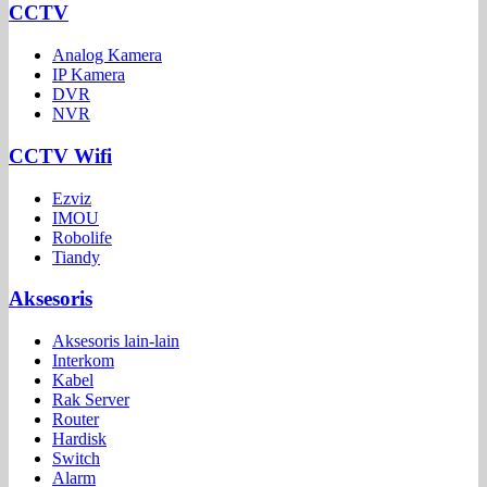
CCTV
Analog Kamera
IP Kamera
DVR
NVR
CCTV Wifi
Ezviz
IMOU
Robolife
Tiandy
Aksesoris
Aksesoris lain-lain
Interkom
Kabel
Rak Server
Router
Hardisk
Switch
Alarm