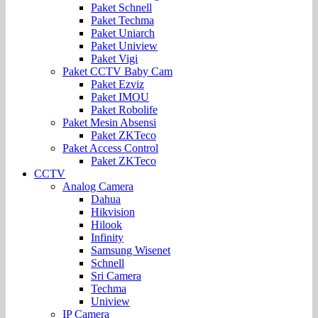
Paket Schnell
Paket Techma
Paket Uniarch
Paket Uniview
Paket Vigi
Paket CCTV Baby Cam
Paket Ezviz
Paket IMOU
Paket Robolife
Paket Mesin Absensi
Paket ZKTeco
Paket Access Control
Paket ZKTeco
CCTV
Analog Camera
Dahua
Hikvision
Hilook
Infinity
Samsung Wisenet
Schnell
Sri Camera
Techma
Uniview
IP Camera