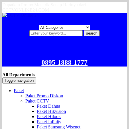
Dapatkan Promo Menarik Setiap Harinya dari
CCTVONLINE24.COM
search
0895-1888-1777
All Departments
Toggle navigation
Paket
Paket Promo Diskon
Paket CCTV
Paket Dahua
Paket Hikvision
Paket Hilook
Paket Infinity
Paket Samsung Wisenet