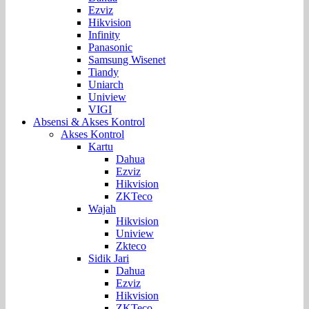
Ezviz
Hikvision
Infinity
Panasonic
Samsung Wisenet
Tiandy
Uniarch
Uniview
VIGI
Absensi & Akses Kontrol
Akses Kontrol
Kartu
Dahua
Ezviz
Hikvision
ZKTeco
Wajah
Hikvision
Uniview
Zkteco
Sidik Jari
Dahua
Ezviz
Hikvision
ZKTeco