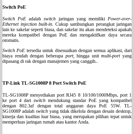
Switch PoE
Switch PoE
adalah
switch
jaringan yang memiliki
Power-over-
Ethernet injection built-in.
Cukup sambungkan perangkat jaringan
lain ke sakelar seperti biasa, dan sakelar itu akan mendeteksi apakah
mereka kompatibel dengan PoE dan mengaktifkan daya secara
otomatis.
Switch PoE
tersedia untuk disesuaikan dengan semua aplikasi, dari
biaya rendah dengan beberapa
port,
hingga unit
multi-port
yang
dipasang di rak dengan manajemen yang canggih..
TP-Link TL-SG1008P 8 Port Switch PoE
TL-SG1008P menyediakan port RJ45 8 10/100/1000Mbps, port 1
ke port 4 dari
switch
mendukung standar PoE yang kompatibel
dengan 802.3af dengan total anggaran daya PoE 55W. TL-
SG1008P adalah
switch
yang tidak dikelola dengan desain desktop,
kinerja dan kualitas luar biasa, yang merupakan pilihan tepat untuk
memperluas jaringan rumah atau kantor Anda.