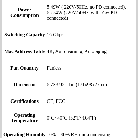
5.49W ( 220V/50Hz. no PD connected),
Power
65.24W (220V/50Hz. with 55w PD
Consumption
connected)
Switching Capacity
16 Gbps
Mac Address Table
4K, Auto-learning, Auto-aging
Fan Quantity
Fanless
Dimension
6.7×3.9×1.1in.(171x98x27mm)
Certifications
CE, FCC
Operating
0°C~40°C (32°F~104°F)
Temperature
Operating Humidity
10% – 90% RH non-condensing