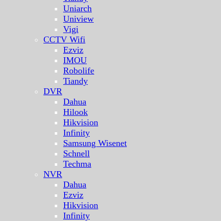
Uniarch
Uniview
Vigi
CCTV Wifi
Ezviz
IMOU
Robolife
Tiandy
DVR
Dahua
Hilook
Hikvision
Infinity
Samsung Wisenet
Schnell
Techma
NVR
Dahua
Ezviz
Hikvision
Infinity