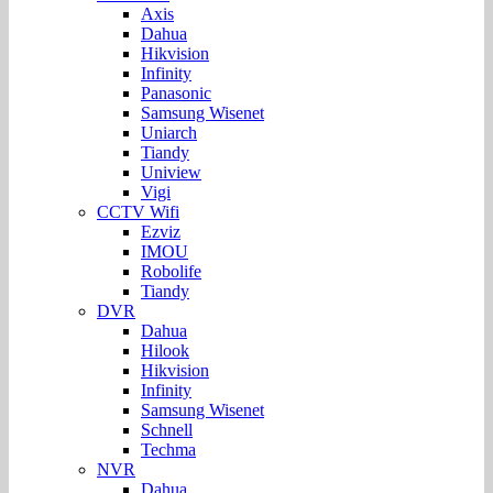
Axis
Dahua
Hikvision
Infinity
Panasonic
Samsung Wisenet
Uniarch
Tiandy
Uniview
Vigi
CCTV Wifi
Ezviz
IMOU
Robolife
Tiandy
DVR
Dahua
Hilook
Hikvision
Infinity
Samsung Wisenet
Schnell
Techma
NVR
Dahua