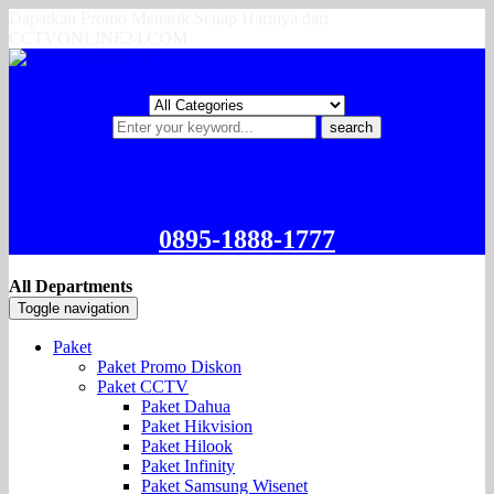
Dapatkan Promo Menarik Setiap Harinya dari
CCTVONLINE24.COM
search
0895-1888-1777
All Departments
Toggle navigation
Paket
Paket Promo Diskon
Paket CCTV
Paket Dahua
Paket Hikvision
Paket Hilook
Paket Infinity
Paket Samsung Wisenet