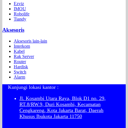
Ezviz
IMOU
Robolife
Tiandy
Aksesoris
Aksesoris lain-lain
Interkom
Kabel
Rak Server
Router
Hardisk
Switch
Alarm
Kunjungi lokasi kantor :
Jl. Kosambi Utara Raya, Blok D1 no. 29,
RT.8/RW.9, Duri Kosambi, Kecamatan
Cengkareng, Kota Jakarta Barat, Daerah
Khusus Ibukota Jakarta 11750