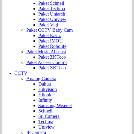
Paket Schnell
Paket Techma
Paket Uniarch
Paket Uniview
Paket Vigi
Paket CCTV Baby Cam
Paket Ezviz
Paket IMOU
Paket Robolife
Paket Mesin Absensi
Paket ZKTeco
Paket Access Control
Paket ZKTeco
CCTV
Analog Camera
Dahua
Hikvision
Hilook
Infinity
Samsung Wisenet
Schnell
Sri Camera
Techma
Uniview
IP Camera