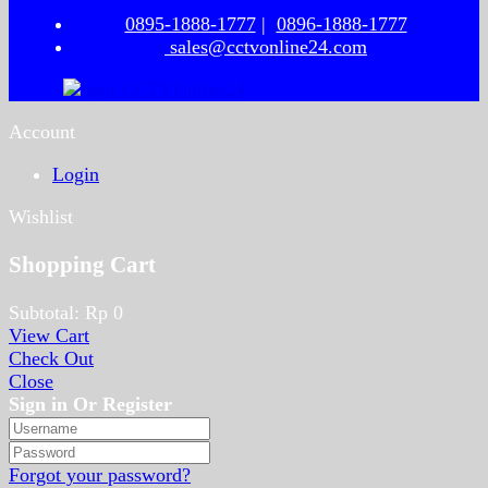
0895-1888-1777
|
0896-1888-1777
sales@cctvonline24.com
Account
Login
Wishlist
Shopping Cart
Subtotal:
Rp
0
View Cart
Check Out
Close
Sign in Or Register
Forgot your password?