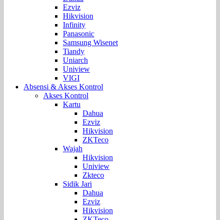
Ezviz
Hikvision
Infinity
Panasonic
Samsung Wisenet
Tiandy
Uniarch
Uniview
VIGI
Absensi & Akses Kontrol
Akses Kontrol
Kartu
Dahua
Ezviz
Hikvision
ZKTeco
Wajah
Hikvision
Uniview
Zkteco
Sidik Jari
Dahua
Ezviz
Hikvision
ZKTeco