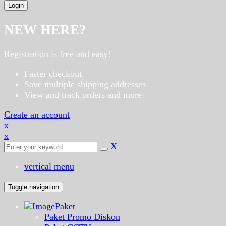
NEW HERE?
Registration is free and easy!
Faster checkout
Save multiple shipping addresses
View and track orders and more
Create an account
x
x
X
vertical menu
Toggle navigation
Paket
Paket Promo Diskon