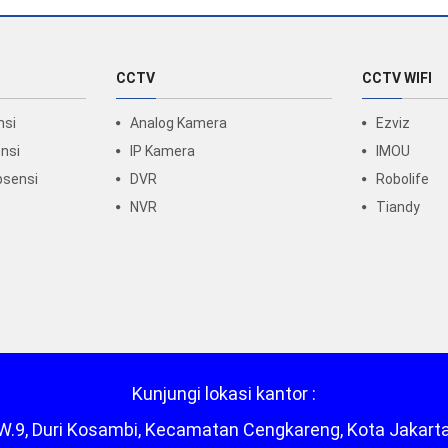
CCTV
CCTV WIFI
nsi
Analog Kamera
Ezviz
nsi
IP Kamera
IMOU
bsensi
DVR
Robolife
NVR
Tiandy
Kunjungi lokasi kantor :
/RW.9, Duri Kosambi, Kecamatan Cengkareng, Kota Jakart