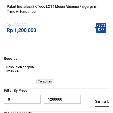
Paket Instalasi ZKTeco LX14 Mesin Absensi Fingerprint
Time Attendance
Rp
1,900,000
-37%
Harga
Harga
Rp
1,200,000
OFF
aslinya
saat
adalah:
ini
Rp 1,900,000.
adalah:
Rp 1,200,000.
Resolusi
Terapkan
Filter By Price
Ha
Ha
Saring
te
te