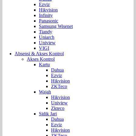
Ezviz
Hikvision
Infinity
Panasonic
Samsung Wisenet
Tiandy
Uniarch
Uniview
VIGI
Absensi & Akses Kontrol
Akses Kontrol
Kartu
Dahua
Ezviz
Hikvision
ZKTeco
Wajah
Hikvision
Uniview
Zkteco
Sidik Jari
Dahua
Ezviz
Hikvision
ZKTeco