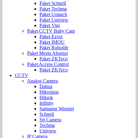
Paket Schnell
Paket Techma
Paket Uniarch
Paket Uniview
Paket Vigi
Paket CCTV Baby Cam
Paket Ezviz
Paket IMOU
Paket Robolife
Paket Mesin Absensi
Paket ZKTeco
Paket Access Control
Paket ZKTeco
CCTV
Analog Camera
Dahua
Hikvision
Hilook
Infinity
Samsung Wisenet
Schnell
Sri Camera
Techma
Uniview
IP Camera