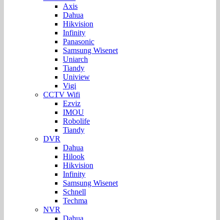
Axis
Dahua
Hikvision
Infinity
Panasonic
Samsung Wisenet
Uniarch
Tiandy
Uniview
Vigi
CCTV Wifi
Ezviz
IMOU
Robolife
Tiandy
DVR
Dahua
Hilook
Hikvision
Infinity
Samsung Wisenet
Schnell
Techma
NVR
Dahua