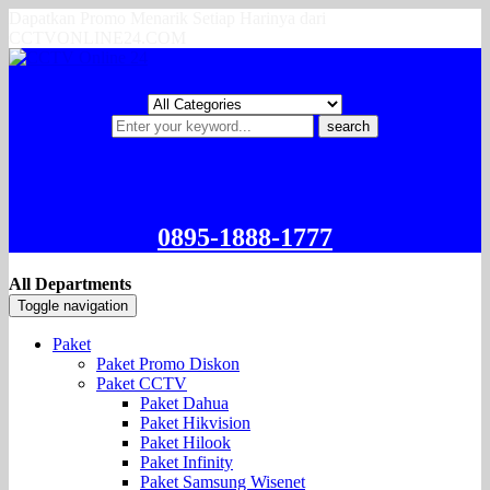
Dapatkan Promo Menarik Setiap Harinya dari
CCTVONLINE24.COM
search
0895-1888-1777
All Departments
Toggle navigation
Paket
Paket Promo Diskon
Paket CCTV
Paket Dahua
Paket Hikvision
Paket Hilook
Paket Infinity
Paket Samsung Wisenet