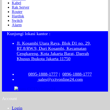
Kabel
Rak Server
Router
Hardisk
Switch
Alarm
Kunjungi lokasi kantor :
Jl. Kosambi Utara Raya, Blok D1 no. 29,
RT.8/RW.9, Duri Kosambi, Kecamatan
Cengkareng, Kota Jakarta Barat, Daerah
Khusus Ibukota Jakarta 11750
0895-1888-1777
|
0896-1888-1777
sales@cctvonline24.com
Account
Login