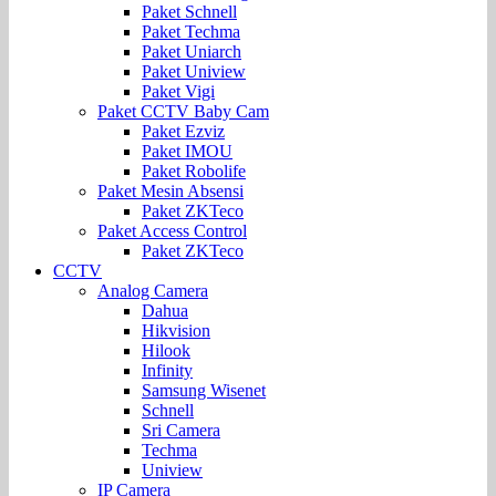
Paket Schnell
Paket Techma
Paket Uniarch
Paket Uniview
Paket Vigi
Paket CCTV Baby Cam
Paket Ezviz
Paket IMOU
Paket Robolife
Paket Mesin Absensi
Paket ZKTeco
Paket Access Control
Paket ZKTeco
CCTV
Analog Camera
Dahua
Hikvision
Hilook
Infinity
Samsung Wisenet
Schnell
Sri Camera
Techma
Uniview
IP Camera