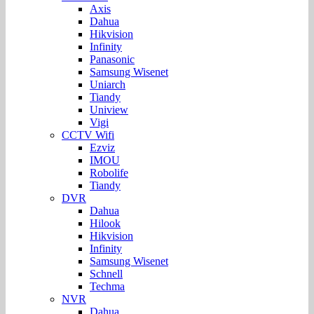
Axis
Dahua
Hikvision
Infinity
Panasonic
Samsung Wisenet
Uniarch
Tiandy
Uniview
Vigi
CCTV Wifi
Ezviz
IMOU
Robolife
Tiandy
DVR
Dahua
Hilook
Hikvision
Infinity
Samsung Wisenet
Schnell
Techma
NVR
Dahua