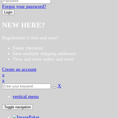
Forgot your password?
NEW HERE?
Registration is free and easy!
Faster checkout
Save multiple shipping addresses
View and track orders and more
Create an account
x
x
X
vertical menu
Toggle navigation
Paket