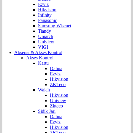
Ezviz
Hikvision
Infinity
Panasonic
Samsung Wisenet
Tiandy
Uniarch
Uniview
VIGI
Absensi & Akses Kontrol
Akses Kontrol
Kartu
Dahua
Ezviz
Hikvision
ZKTeco
Wajah
Hikvision
Uniview
Zkteco
Sidik Jari
Dahua
Ezviz
Hikvision
ZKTeco