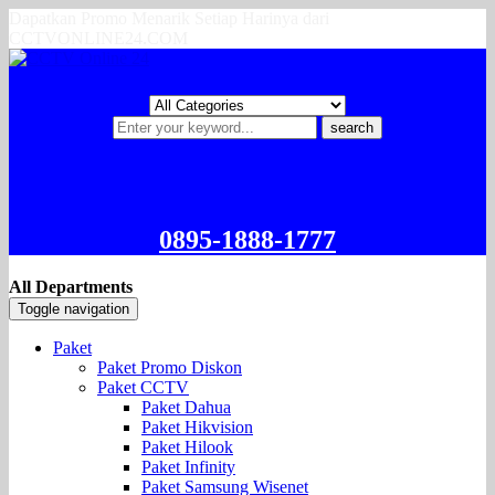
Dapatkan Promo Menarik Setiap Harinya dari
CCTVONLINE24.COM
search
0895-1888-1777
All Departments
Toggle navigation
Paket
Paket Promo Diskon
Paket CCTV
Paket Dahua
Paket Hikvision
Paket Hilook
Paket Infinity
Paket Samsung Wisenet