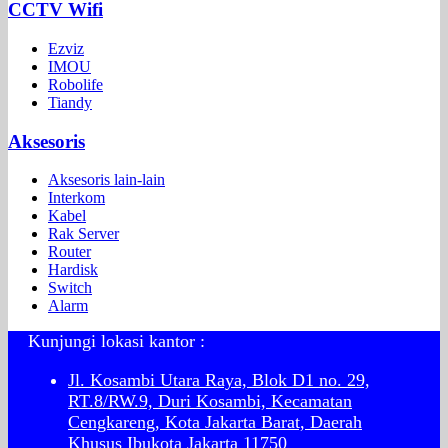
CCTV Wifi
Ezviz
IMOU
Robolife
Tiandy
Aksesoris
Aksesoris lain-lain
Interkom
Kabel
Rak Server
Router
Hardisk
Switch
Alarm
Kunjungi lokasi kantor :
Jl. Kosambi Utara Raya, Blok D1 no. 29,
RT.8/RW.9, Duri Kosambi, Kecamatan
Cengkareng, Kota Jakarta Barat, Daerah
Khusus Ibukota Jakarta 11750