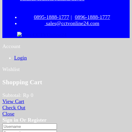
0895-1888-1777
|
0896-1888-1777
sales@cctvonline24.com
Account
Login
Wishlist
Shopping Cart
Subtotal:
Rp
0
View Cart
Check Out
Close
Sign in Or Register