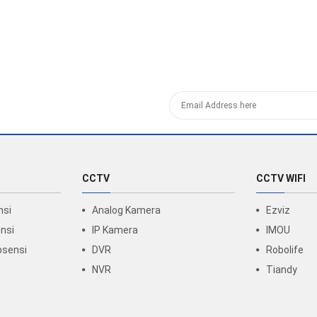
CCTV
CCTV WIFI
nsi
Analog Kamera
Ezviz
nsi
IP Kamera
IMOU
bsensi
DVR
Robolife
NVR
Tiandy