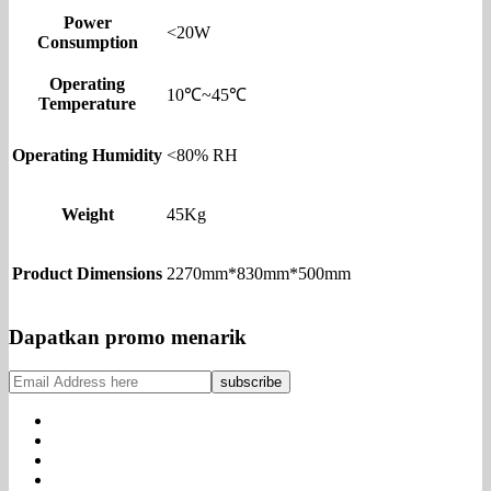
Power
<20W
Consumption
Operating
10℃~45℃
Temperature
Operating Humidity
<80% RH
Weight
45Kg
Product Dimensions
2270mm*830mm*500mm
Dapatkan promo menarik