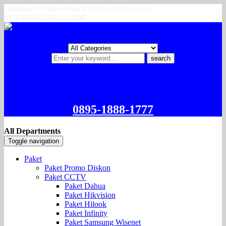
Dapatkan Promo Menarik Setiap Harinya dari
CCTVONLINE24.COM
search
0895-1888-1777
All Departments
Toggle navigation
Paket
Paket Promo Diskon
Paket CCTV
Paket Dahua
Paket Hikvision
Paket Hilook
Paket Infinity
Paket Samsung Wisenet