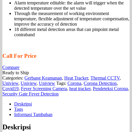
Alarm temperature editable: the alarm will trigger when the
detected temperature over the set value
Through the measurement of working environment
temperature, flexible adjustment of temperature compensation,
improve the accuracy of detection
18 different metal detection areas that can pinpoint metal
contraband
Call For Price
Compare
Ready to Ship
Categories:
Gerbang Keamanan
,
Heat Tracker
,
Thermal CCTV
,
Uniview
,
Uniview
,
Uniview
Tags:
Corona
,
Corona Detection
,
Covid19
,
Fever Screening Camera
,
heat tracker
,
Pendeteksi Corona
,
Security Gate Fever Detection
Deskripsi
Tags
Informasi Tambahan
Deskripsi