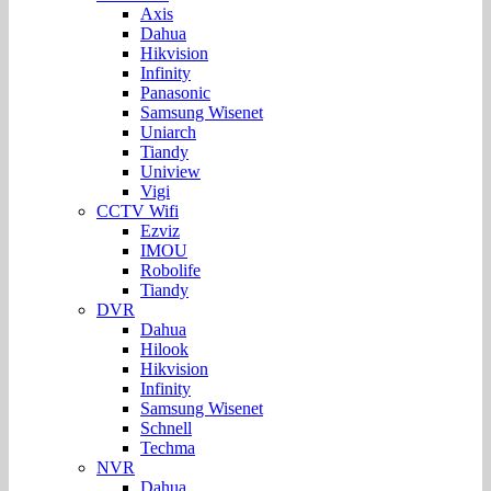
Axis
Dahua
Hikvision
Infinity
Panasonic
Samsung Wisenet
Uniarch
Tiandy
Uniview
Vigi
CCTV Wifi
Ezviz
IMOU
Robolife
Tiandy
DVR
Dahua
Hilook
Hikvision
Infinity
Samsung Wisenet
Schnell
Techma
NVR
Dahua