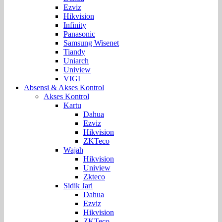
Ezviz
Hikvision
Infinity
Panasonic
Samsung Wisenet
Tiandy
Uniarch
Uniview
VIGI
Absensi & Akses Kontrol
Akses Kontrol
Kartu
Dahua
Ezviz
Hikvision
ZKTeco
Wajah
Hikvision
Uniview
Zkteco
Sidik Jari
Dahua
Ezviz
Hikvision
ZKTeco