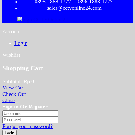
0895-1888-1777
|
0896-1888-1777
sales@cctvonline24.com
Account
Login
Wishlist
Shopping Cart
Subtotal:
Rp
0
View Cart
Check Out
Close
Sign in Or Register
Forgot your password?