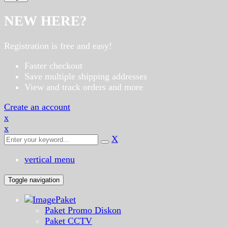
NEW HERE?
Registration is free and easy!
Faster checkout
Save multiple shipping addresses
View and track orders and more
Create an account
x
x
X
vertical menu
Toggle navigation
Paket
Paket Promo Diskon
Paket CCTV