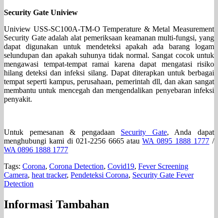
Security Gate Uniview
Uniview USS-SC100A-TM-O Temperature & Metal Measurement
Security Gate adalah alat pemeriksaan keamanan multi-fungsi, yang
dapat digunakan untuk mendeteksi apakah ada barang logam
selundupan dan apakah suhunya tidak normal. Sangat cocok untuk
mengawasi tempat-tempat ramai karena dapat mengatasi risiko
hilang deteksi dan infeksi silang. Dapat diterapkan untuk berbagai
tempat seperti kampus, perusahaan, pemerintah dll, dan akan sangat
membantu untuk mencegah dan mengendalikan penyebaran infeksi
penyakit.
Untuk pemesanan & pengadaan
Security Gate
, Anda dapat
menghubungi kami di 021-2256 6665 atau
WA 0895 1888 1777
/
WA 0896 1888 1777
Tags:
Corona
,
Corona Detection
,
Covid19
,
Fever Screening
Camera
,
heat tracker
,
Pendeteksi Corona
,
Security Gate Fever
Detection
Informasi Tambahan