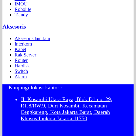
IMOU
Robolife
Tiandy
Aksesoris
Aksesoris lain-lain
Interkom
Kabel
Rak Server
Router
Hardisk
Switch
Alarm
Kunjungi lokasi kantor :
Jl. Kosambi Utara Raya, Blok D1 no. 29,
RT.8/RW.9, Duri Kosambi, Kecamatan
Cengkareng, Kota Jakarta Barat, Daerah
Khusus Ibukota Jakarta 11750