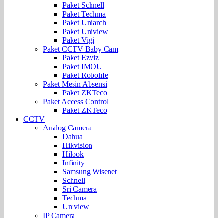
Paket Schnell
Paket Techma
Paket Uniarch
Paket Uniview
Paket Vigi
Paket CCTV Baby Cam
Paket Ezviz
Paket IMOU
Paket Robolife
Paket Mesin Absensi
Paket ZKTeco
Paket Access Control
Paket ZKTeco
CCTV
Analog Camera
Dahua
Hikvision
Hilook
Infinity
Samsung Wisenet
Schnell
Sri Camera
Techma
Uniview
IP Camera