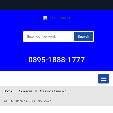
Search
0895-1888-1777
Toggl
naviga
Home
Aksesoris
Aksesoris Lain-Lain
AXIS Multicable A I/O Audio Power