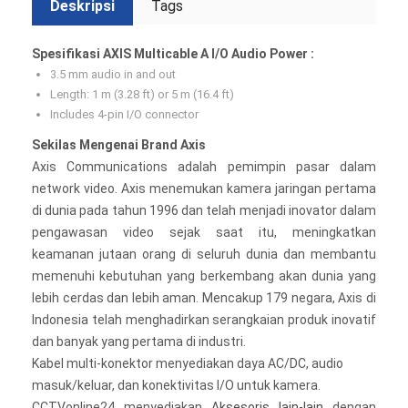
Deskripsi
Tags
Spesifikasi AXIS Multicable A I/O Audio Power :
3.5 mm audio in and out
Length: 1 m (3.28 ft) or 5 m (16.4 ft)
Includes 4-pin I/O connector
Sekilas Mengenai Brand Axis
Axis Communications adalah pemimpin pasar dalam
network video. Axis menemukan kamera jaringan pertama
di dunia pada tahun 1996 dan telah menjadi inovator dalam
pengawasan video sejak saat itu, meningkatkan
keamanan jutaan orang di seluruh dunia dan membantu
memenuhi kebutuhan yang berkembang akan dunia yang
lebih cerdas dan lebih aman. Mencakup 179 negara, Axis di
Indonesia telah menghadirkan serangkaian produk inovatif
dan banyak yang pertama di industri.
Kabel multi-konektor menyediakan daya AC/DC, audio
masuk/keluar, dan konektivitas I/O untuk kamera.
CCTVonline24 menyediakan
Aksesoris lain-lain
dengan