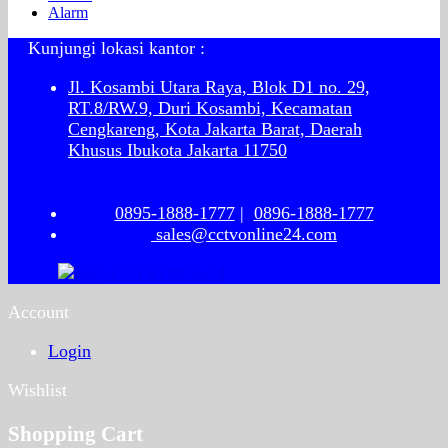
Alarm
Kunjungi lokasi kantor :
Jl. Kosambi Utara Raya, Blok D1 no. 29,
RT.8/RW.9, Duri Kosambi, Kecamatan
Cengkareng, Kota Jakarta Barat, Daerah
Khusus Ibukota Jakarta 11750
0895-1888-1777
|
0896-1888-1777
sales@cctvonline24.com
Account
Login
Wishlist
Shopping Cart