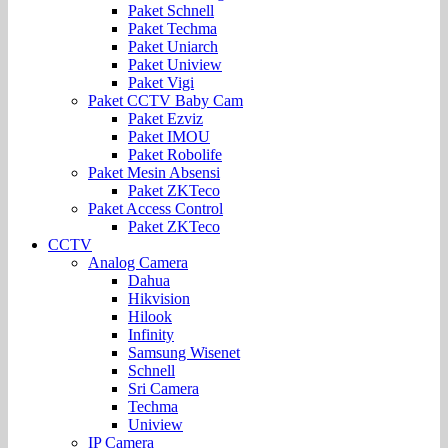
Paket Schnell
Paket Techma
Paket Uniarch
Paket Uniview
Paket Vigi
Paket CCTV Baby Cam
Paket Ezviz
Paket IMOU
Paket Robolife
Paket Mesin Absensi
Paket ZKTeco
Paket Access Control
Paket ZKTeco
CCTV
Analog Camera
Dahua
Hikvision
Hilook
Infinity
Samsung Wisenet
Schnell
Sri Camera
Techma
Uniview
IP Camera