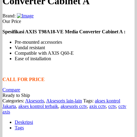
Converter Cabinet A
Brand:
Our Price
Spesifikasi AXIS T98A18-VE Media Converter Cabinet A :
Pre-mounted accessories
Vandal resistant
Compatible with AXIS Q60-E
Ease of installation
CALL FOR PRICE
Compare
Ready to Ship
Categories:
Aksesoris
,
Aksesoris lain-lain
Tags:
akses kontrol
Jakarta
,
akses kontrol terbaik
,
aksesoris cctv
,
axis cctv
,
cctv
,
cctv
axis
Deskripsi
Tags