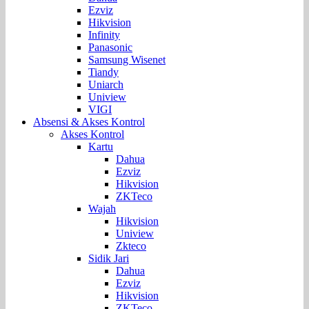
Ezviz
Hikvision
Infinity
Panasonic
Samsung Wisenet
Tiandy
Uniarch
Uniview
VIGI
Absensi & Akses Kontrol
Akses Kontrol
Kartu
Dahua
Ezviz
Hikvision
ZKTeco
Wajah
Hikvision
Uniview
Zkteco
Sidik Jari
Dahua
Ezviz
Hikvision
ZKTeco