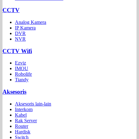
CCTV
Analog Kamera
IP Kamera
DVR
NVR
CCTV Wifi
Ezviz
IMOU
Robolife
Tiandy
Aksesoris
Aksesoris lain-lain
Interkom
Kabel
Rak Server
Router
Hardisk
Switch