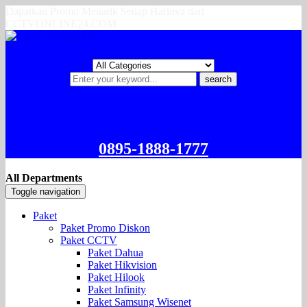
Dapatkan Promo Menarik Setiap Harinya dari
CCTVONLINE24.COM
search
0895-1888-1777
All Departments
Toggle navigation
Paket
Paket Promo Diskon
Paket CCTV
Paket Dahua
Paket Hikvision
Paket Hilook
Paket Infinity
Paket Samsung Wisenet