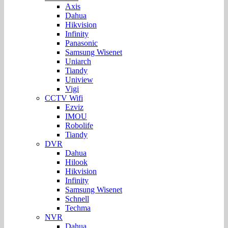
Axis
Dahua
Hikvision
Infinity
Panasonic
Samsung Wisenet
Uniarch
Tiandy
Uniview
Vigi
CCTV Wifi
Ezviz
IMOU
Robolife
Tiandy
DVR
Dahua
Hilook
Hikvision
Infinity
Samsung Wisenet
Schnell
Techma
NVR
Dahua