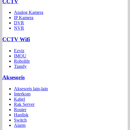
CCTV
Analog Kamera
IP Kamera
DVR
NVR
CCTV Wifi
Ezviz
IMOU
Robolife
Tiandy
Aksesoris
Aksesoris lain-lain
Interkom
Kabel
Rak Server
Router
Hardisk
Switch
Alarm