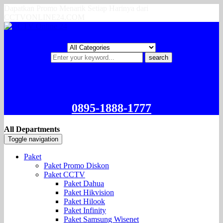
Dapatkan Promo Menarik Setiap Harinya dari
CCTVONLINE24.COM
search
0895-1888-1777
All Departments
Toggle navigation
Paket
Paket Promo Diskon
Paket CCTV
Paket Dahua
Paket Hikvision
Paket Hilook
Paket Infinity
Paket Samsung Wisenet