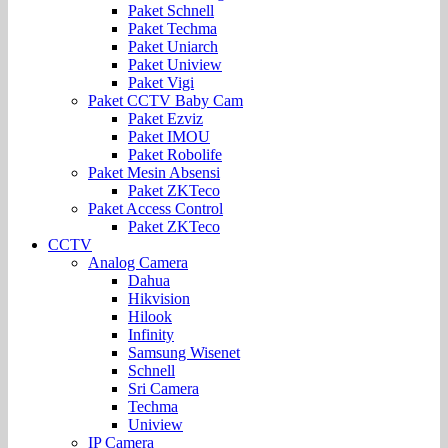
Paket Schnell
Paket Techma
Paket Uniarch
Paket Uniview
Paket Vigi
Paket CCTV Baby Cam
Paket Ezviz
Paket IMOU
Paket Robolife
Paket Mesin Absensi
Paket ZKTeco
Paket Access Control
Paket ZKTeco
CCTV
Analog Camera
Dahua
Hikvision
Hilook
Infinity
Samsung Wisenet
Schnell
Sri Camera
Techma
Uniview
IP Camera