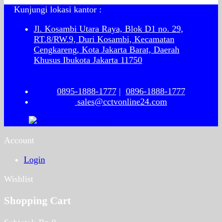
Kunjungi lokasi kantor :
Jl. Kosambi Utara Raya, Blok D1 no. 29,
RT.8/RW.9, Duri Kosambi, Kecamatan
Cengkareng, Kota Jakarta Barat, Daerah
Khusus Ibukota Jakarta 11750
0895-1888-1777
|
0896-1888-1777
sales@cctvonline24.com
Account
Login
Wishlist
Shopping Cart