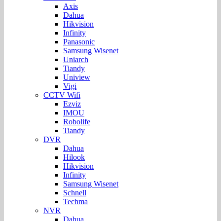
Axis
Dahua
Hikvision
Infinity
Panasonic
Samsung Wisenet
Uniarch
Tiandy
Uniview
Vigi
CCTV Wifi
Ezviz
IMOU
Robolife
Tiandy
DVR
Dahua
Hilook
Hikvision
Infinity
Samsung Wisenet
Schnell
Techma
NVR
Dahua