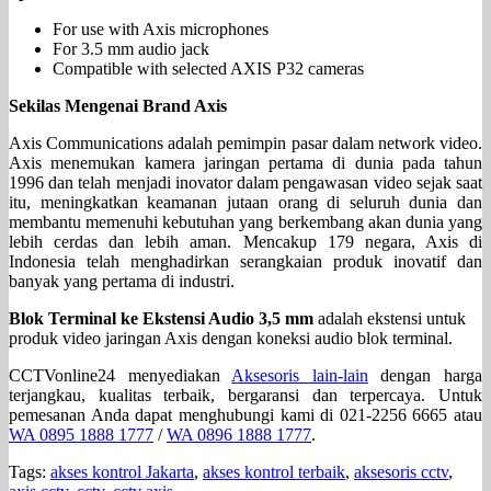
For use with Axis microphones
For 3.5 mm audio jack
Compatible with selected AXIS P32 cameras
Sekilas Mengenai Brand Axis
Axis Communications adalah pemimpin pasar dalam network video.
Axis menemukan kamera jaringan pertama di dunia pada tahun
1996 dan telah menjadi inovator dalam pengawasan video sejak saat
itu, meningkatkan keamanan jutaan orang di seluruh dunia dan
membantu memenuhi kebutuhan yang berkembang akan dunia yang
lebih cerdas dan lebih aman. Mencakup 179 negara, Axis di
Indonesia telah menghadirkan serangkaian produk inovatif dan
banyak yang pertama di industri.
Blok Terminal ke Ekstensi Audio 3,5 mm
adalah ekstensi untuk
produk video jaringan Axis dengan koneksi audio blok terminal.
CCTVonline24 menyediakan
Aksesoris lain-lain
dengan harga
terjangkau, kualitas terbaik, bergaransi dan terpercaya. Untuk
pemesanan Anda dapat menghubungi kami di 021-2256 6665 atau
WA 0895 1888 1777
/
WA 0896 1888 1777
.
Tags:
akses kontrol Jakarta
,
akses kontrol terbaik
,
aksesoris cctv
,