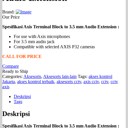
Brand:
Our Price
Spesifikasi Axis Terminal Block to 3.5 mm Audio Extension :
For use with Axis microphones
For 3.5 mm audio jack
Compatible with selected AXIS P32 cameras
CALL FOR PRICE
Compare
Ready to Ship
Categories:
Aksesoris
,
Aksesoris lain-lain
Tags:
akses kontrol
Jakarta
,
akses kontrol terbaik
,
aksesoris cctv
,
axis cctv
,
cctv
,
cctv
axis
Deskripsi
Tags
Deskripsi
Spesifikasi Axis Terminal Block to 3.5 mm Audio Extension :