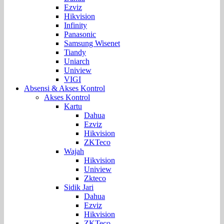
Ezviz
Hikvision
Infinity
Panasonic
Samsung Wisenet
Tiandy
Uniarch
Uniview
VIGI
Absensi & Akses Kontrol
Akses Kontrol
Kartu
Dahua
Ezviz
Hikvision
ZKTeco
Wajah
Hikvision
Uniview
Zkteco
Sidik Jari
Dahua
Ezviz
Hikvision
ZKTeco