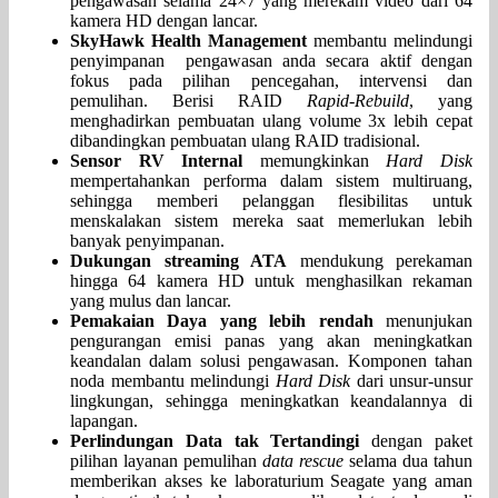
pengawasan selama 24×7 yang merekam video dari 64
kamera HD dengan lancar.
SkyHawk Health Management
membantu melindungi
penyimpanan pengawasan anda secara aktif dengan
fokus pada pilihan pencegahan, intervensi dan
pemulihan. Berisi RAID
Rapid-Rebuild
, yang
menghadirkan pembuatan ulang volume 3x lebih cepat
dibandingkan pembuatan ulang RAID tradisional.
Sensor RV Internal
memungkinkan
Hard Disk
mempertahankan performa dalam sistem multiruang,
sehingga memberi pelanggan flesibilitas untuk
menskalakan sistem mereka saat memerlukan lebih
banyak penyimpanan.
Dukungan streaming ATA
mendukung perekaman
hingga 64 kamera HD untuk menghasilkan rekaman
yang mulus dan lancar.
Pemakaian Daya yang lebih rendah
menunjukan
pengurangan emisi panas yang akan meningkatkan
keandalan dalam solusi pengawasan. Komponen tahan
noda membantu melindungi
Hard Disk
dari unsur-unsur
lingkungan, sehingga meningkatkan keandalannya di
lapangan.
Perlindungan Data tak Tertandingi
dengan paket
pilihan layanan pemulihan
data rescue
selama dua tahun
memberikan akses ke laboraturium Seagate yang aman