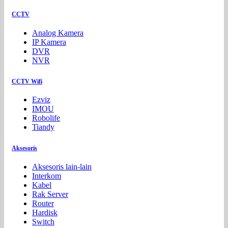
CCTV
Analog Kamera
IP Kamera
DVR
NVR
CCTV Wifi
Ezviz
IMOU
Robolife
Tiandy
Aksesoris
Aksesoris lain-lain
Interkom
Kabel
Rak Server
Router
Hardisk
Switch