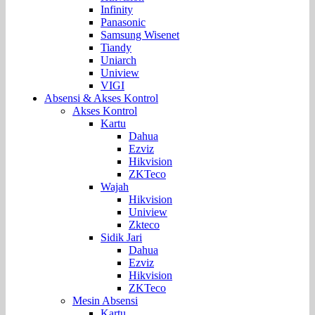
Infinity
Panasonic
Samsung Wisenet
Tiandy
Uniarch
Uniview
VIGI
Absensi & Akses Kontrol
Akses Kontrol
Kartu
Dahua
Ezviz
Hikvision
ZKTeco
Wajah
Hikvision
Uniview
Zkteco
Sidik Jari
Dahua
Ezviz
Hikvision
ZKTeco
Mesin Absensi
Kartu