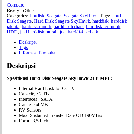
Compare
Ready to Ship
Categories:
Hardisk
,
Seagate
,
Seagate SkyHawk
Tags:
Hard
Disk Seagate
,
Hard Disk Seagate SkyHawk
,
harddisk
,
harddisk
jakarta
,
harddisk murah
,
harddisk terbaik
,
harddisk termurah
,
HDD
,
jual harddisk murah
,
jual harddisk terbaik
Deskripsi
Tags
Informasi Tambahan
Deskripsi
Spesifikasi Hard Disk Seagate SkyHawk 2TB MFI :
Internal Hard Disk for CCTV
Capacity : 2 TB
Interfaces : SATA
Cache : 64 MB
RV Sensors
Max. Sustained Transfer Rate OD 190MB/s
Form : 3,5 Inch