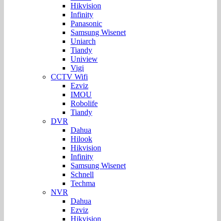
Hikvision
Infinity
Panasonic
Samsung Wisenet
Uniarch
Tiandy
Uniview
Vigi
CCTV Wifi
Ezviz
IMOU
Robolife
Tiandy
DVR
Dahua
Hilook
Hikvision
Infinity
Samsung Wisenet
Schnell
Techma
NVR
Dahua
Ezviz
Hikvision