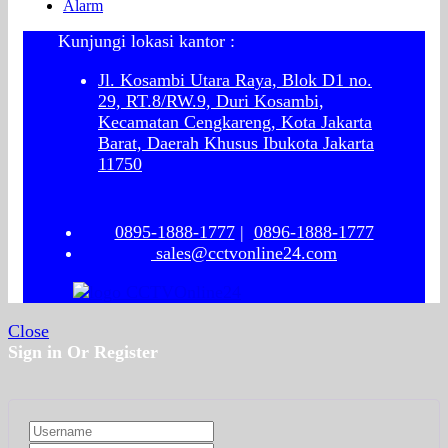
Alarm
Kunjungi lokasi kantor :
Jl. Kosambi Utara Raya, Blok D1 no.
29, RT.8/RW.9, Duri Kosambi,
Kecamatan Cengkareng, Kota Jakarta
Barat, Daerah Khusus Ibukota Jakarta
11750
0895-1888-1777
|
0896-1888-1777
sales@cctvonline24.com
Close
Sign in Or Register