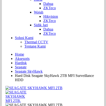
Dahua
ZKTeco
Wajah
Hikvision
ZKTeco
Sidik Jari
Dahua
ZKTeco
Solusi Kami
Thermal CCTV
Tentang Kami
Home
Aksesoris
Hardisk
Seagate
Seagate SkyHawk
Hard Disk Seagate SkyHawk 2TB MFI Surveillance
HDD