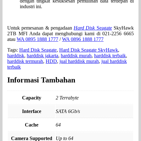
dengan tingkat kesuksesan pemulihan data terdepan di
industri ini.
Untuk pemesanan & pengadaan
Hard Disk
Seagate
SkyHawk
2TB MFI Anda dapat menghubungi kami di 021-2256 6665
atau
WA 0895 1888 1777
/
WA 0896 1888 1777
Tags:
Hard Disk Seagate
,
Hard Disk Seagate SkyHawk
,
harddisk
,
harddisk jakarta
,
harddisk murah
,
harddisk terbaik
,
harddisk termurah
,
HDD
,
jual harddisk murah
,
jual harddisk
terbaik
Informasi Tambahan
Capacity
2 Terrabyte
Interface
SATA 6Gb/s
Cache
64
Camera Supported
Up to 64