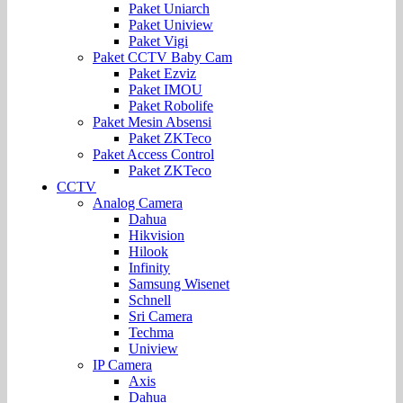
Paket Uniarch
Paket Uniview
Paket Vigi
Paket CCTV Baby Cam
Paket Ezviz
Paket IMOU
Paket Robolife
Paket Mesin Absensi
Paket ZKTeco
Paket Access Control
Paket ZKTeco
CCTV
Analog Camera
Dahua
Hikvision
Hilook
Infinity
Samsung Wisenet
Schnell
Sri Camera
Techma
Uniview
IP Camera
Axis
Dahua