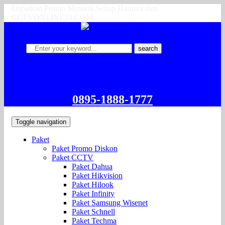
Dapatkan Promo Menarik Setiap Harinya dari
CCTVONLINE24.COM
search
0895-1888-1777
Toggle navigation
Paket
Paket Promo Diskon
Paket CCTV
Paket Dahua
Paket Hikvision
Paket Hilook
Paket Infinity
Paket Samsung Wisenet
Paket Schnell
Paket Techma