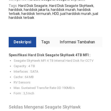
Tags:
Hard Disk Seagate
,
Hard Disk Seagate SkyHawk
,
harddisk
,
harddisk jakarta
,
harddisk murah
,
harddisk
terbaik
,
harddisk termurah
,
HDD
,
jual harddisk murah
,
jual
harddisk terbaik
Deskripsi
Tags
Informasi Tambahan
Spesifikasi Hard Disk Seagate SkyHawk 4TB MFI :
Seagate SkyHawk MFI 4 TB Internal Hard Disk for CCTV
Capacity : 4 TB
Interfaces : SATA
Cache : 64 MB
RV Sensors
Max. Sustained Transfer Rate OD 190MB/s
Form : 3,5 Inch
Sekilas Mengenai Seagate SkyHawk