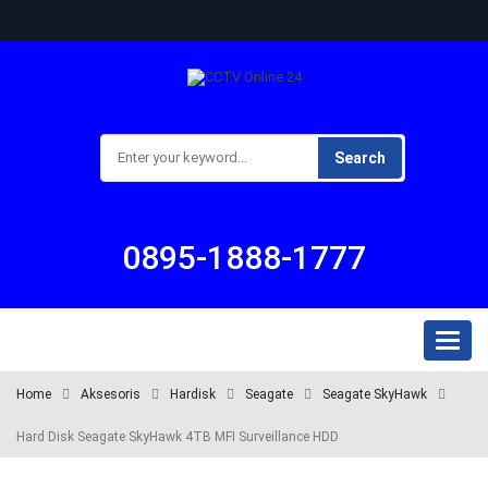
Search
0895-1888-1777
Toggl
naviga
Home
Aksesoris
Hardisk
Seagate
Seagate SkyHawk
Hard Disk Seagate SkyHawk 4TB MFI Surveillance HDD