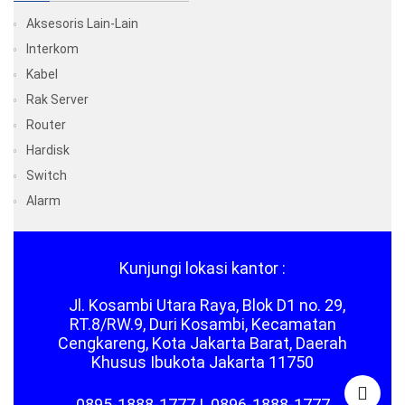
Aksesoris Lain-Lain
Interkom
Kabel
Rak Server
Router
Hardisk
Switch
Alarm
Kunjungi lokasi kantor :
Jl. Kosambi Utara Raya, Blok D1 no. 29,
RT.8/RW.9, Duri Kosambi, Kecamatan
Cengkareng, Kota Jakarta Barat, Daerah
Khusus Ibukota Jakarta 11750
0895-1888-1777
|
0896-1888-1777