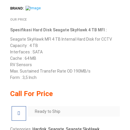
BRAND:
OUR PRICE
Spesifikasi Hard Disk Seagate SkyHawk 4 TB MFI :
Seagate SkyHawk MFI 4 TB Internal Hard Disk for CCTV
Capacity : 4 TB
Interfaces : SATA
Cache : 64 MB
RV Sensors
Max. Sustained Transfer Rate OD 190MB/s
Form : 3,5 Inch
Call For Price
Ready to Ship
Categories:
Hardisk
,
Seagate
,
Seagate SkyHawk