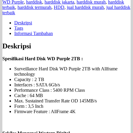
WD Purple
,
harddisk
,
harddisk jakarta
,
harddisk murah
,
harddisk
terbaik
,
harddisk termurah
,
HDD
,
jual harddisk murah
,
jual harddisk
terbaik
Deskripsi
Tags
Informasi Tambahan
Deskripsi
Spesifikasi Hard Disk WD Purple 2TB :
Surveillance Hard Disk WD Purple 2TB with Allframe
technology
Capacity : 2 TB
Interfaces : SATA 6Gb/s
Performance Class : 5400 RPM Class
Cache : 64 MB
Max. Sustained Transfer Rate OD 145MB/s
Form : 3,5 Inch
Firmware Feature : AllFrame 4K