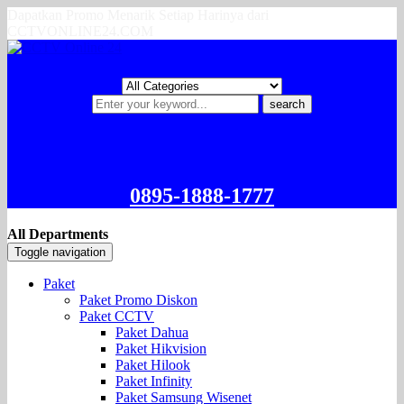
Dapatkan Promo Menarik Setiap Harinya dari
CCTVONLINE24.COM
search
0895-1888-1777
All Departments
Toggle navigation
Paket
Paket Promo Diskon
Paket CCTV
Paket Dahua
Paket Hikvision
Paket Hilook
Paket Infinity
Paket Samsung Wisenet