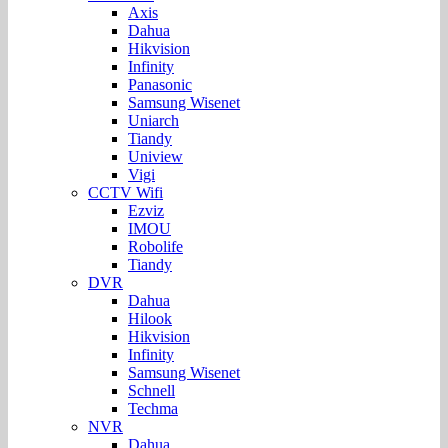
Axis
Dahua
Hikvision
Infinity
Panasonic
Samsung Wisenet
Uniarch
Tiandy
Uniview
Vigi
CCTV Wifi
Ezviz
IMOU
Robolife
Tiandy
DVR
Dahua
Hilook
Hikvision
Infinity
Samsung Wisenet
Schnell
Techma
NVR
Dahua