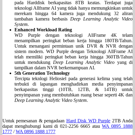
pada Harddisk berkapasitas 8TB keatas. Terdapat juga
teknologi Allframe AI yang tidak hanya memungkinkan untuk
merekam hingga 64 kamera juga mendukung 32 aliran
tambahan kamera berbasis
Deep Learning Analytic Video
System.
Enhanced Workload Rating
WD Purple dengan teknologi AllFrame 4K telam
menampilkan peringkat beban kerja hingga 180TB/Tahun.
Untuk menangani permintaan unik DVR & NVR dengan
sistem modern. WD Purple dengan Teknologi AllFrame AI
telah memiliki peringkat beban kerja hingga 360TB/Tahun
untuk mendukung
Deep Learning Analytic Video
yang di
tampilkan dalam NVR berkemampuan AI.
5th Generation Technology
Tercipta teknlogi Heliosiel pada generasi kelima yang telah
terbukti di lapangan menghadirkan media penyimpanan
berkapasitas tinggi (10TB, 12TB, & 14TB) untuk
penyimpanan yang membutuhkan ruang besar seperti 4K dan
Deep Learning Analytic Video System.
Untuk pemesanan & pengadaan
Hard Disk WD Purple
2TB Anda
dapat menghubungi kami di 021-2256 6665 atau
WA 0895 1888
1777
/
WA 0896 1888 1777