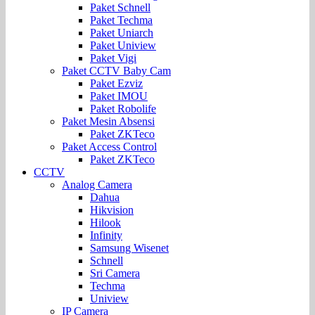
Paket Schnell
Paket Techma
Paket Uniarch
Paket Uniview
Paket Vigi
Paket CCTV Baby Cam
Paket Ezviz
Paket IMOU
Paket Robolife
Paket Mesin Absensi
Paket ZKTeco
Paket Access Control
Paket ZKTeco
CCTV
Analog Camera
Dahua
Hikvision
Hilook
Infinity
Samsung Wisenet
Schnell
Sri Camera
Techma
Uniview
IP Camera