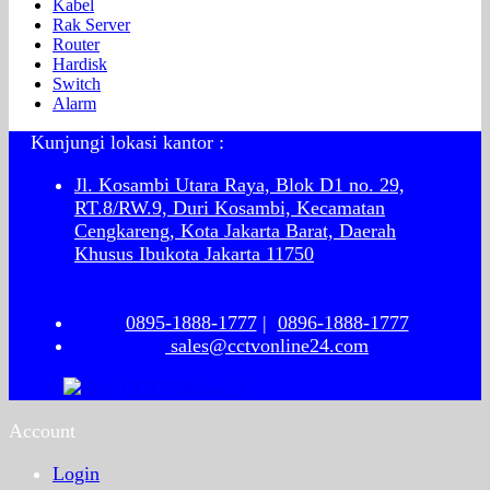
Kabel
Rak Server
Router
Hardisk
Switch
Alarm
Kunjungi lokasi kantor :
Jl. Kosambi Utara Raya, Blok D1 no. 29,
RT.8/RW.9, Duri Kosambi, Kecamatan
Cengkareng, Kota Jakarta Barat, Daerah
Khusus Ibukota Jakarta 11750
0895-1888-1777
|
0896-1888-1777
sales@cctvonline24.com
Account
Login