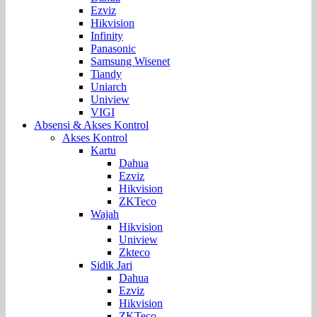
Ezviz
Hikvision
Infinity
Panasonic
Samsung Wisenet
Tiandy
Uniarch
Uniview
VIGI
Absensi & Akses Kontrol
Akses Kontrol
Kartu
Dahua
Ezviz
Hikvision
ZKTeco
Wajah
Hikvision
Uniview
Zkteco
Sidik Jari
Dahua
Ezviz
Hikvision
ZKTeco