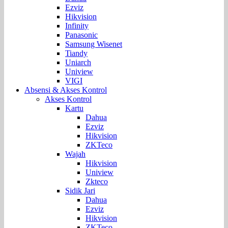
Ezviz
Hikvision
Infinity
Panasonic
Samsung Wisenet
Tiandy
Uniarch
Uniview
VIGI
Absensi & Akses Kontrol
Akses Kontrol
Kartu
Dahua
Ezviz
Hikvision
ZKTeco
Wajah
Hikvision
Uniview
Zkteco
Sidik Jari
Dahua
Ezviz
Hikvision
ZKTeco