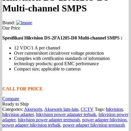
Multi-channel SMPS
Brand:
Our Price
Spesifikasi Hikvision DS-2FA1205-D8 Multi-channel SMPS :
12 VDC/1 A per channel
Over current/short circuit/over voltage protection
Complies with certification standards of information
technology products; good EMC performance
Compact size; applicable to cameras
CALL FOR PRICE
Compare
Ready to Ship
Categories:
Aksesoris
,
Aksesoris lain-lain
,
CCTV
Tags:
hikvision
,
hikvision adapter
,
hikvision power adapater terbaik
,
hikvision power
adapter
,
hikvision power adapter termurah
,
power adapter hikvision
,
power adapter hikvision terbaik
,
power adapter hikvision termurah