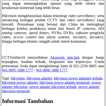
yang dapat memungkinkan operasi yang lebih efisien dan
kesuksesan komersial yang lebih besar.
Hikvision mengkhususkan dalam teknologi
video surveillance,
serta
merancang berbagai produk CCTV dan
video surveillance
yang
inovatif. Perusahaan yang berasal dari China ini melengkapi
berbagai koleksi produknya mulai dari
Smart IP cameras,
HD
analog cameras, speed domes,
NVRs, DVRs,
software
pengelola
video,
access control
dan
alarm systems, encoders, decoders,
hingga berbagai elemen canggih untuk sistem keamanan.
CCTVonline24 menyediakan
Aksesoris lain-lain
dengan harga
terjangkau, kualitas terbaik, bergaransi dan terpercaya. Untuk
pemesanan Anda dapat menghubungi kami di 021-2256 6665 atau
WA 0895 1888 1777
/
WA 0896 1888 1777
.
Tags:
hikvision
,
hikvision adapter
,
hikvision power adapater terbaik
,
hikvision power adapter
,
hikvision power adapter termurah
,
power
adapter hikvision
,
power adapter hikvision terbaik
,
power adapter
hikvision termurah
Informasi Tambahan