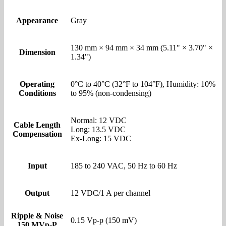
Appearance
Gray
130 mm × 94 mm × 34 mm (5.11" × 3.70" ×
Dimension
1.34")
Operating
0°C to 40°C (32°F to 104°F), Humidity: 10%
Conditions
to 95% (non-condensing)
Normal: 12 VDC
Cable Length
Long: 13.5 VDC
Compensation
Ex-Long: 15 VDC
Input
185 to 240 VAC, 50 Hz to 60 Hz
Output
12 VDC/1 A per channel
Ripple & Noise
0.15 Vp-p (150 mV)
150 MVp-P