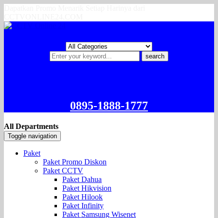
Dapatkan Promo Menarik Setiap Harinya dari
CCTVONLINE24.COM
search
0895-1888-1777
All Departments
Toggle navigation
Paket
Paket Promo Diskon
Paket CCTV
Paket Dahua
Paket Hikvision
Paket Hilook
Paket Infinity
Paket Samsung Wisenet