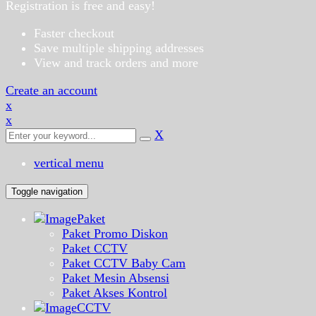
Registration is free and easy!
Faster checkout
Save multiple shipping addresses
View and track orders and more
Create an account
x
x
X
vertical menu
Toggle navigation
Paket
Paket Promo Diskon
Paket CCTV
Paket CCTV Baby Cam
Paket Mesin Absensi
Paket Akses Kontrol
CCTV