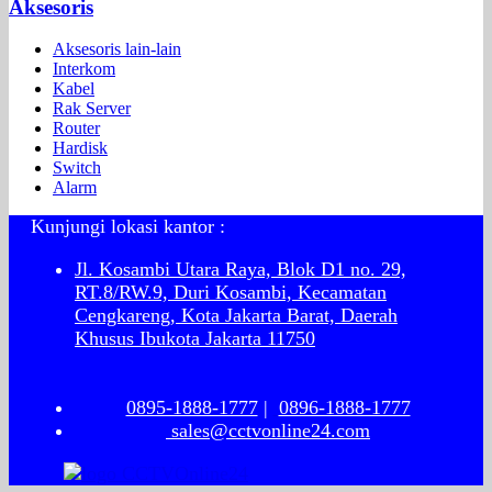
Aksesoris
Aksesoris lain-lain
Interkom
Kabel
Rak Server
Router
Hardisk
Switch
Alarm
Kunjungi lokasi kantor :
Jl. Kosambi Utara Raya, Blok D1 no. 29,
RT.8/RW.9, Duri Kosambi, Kecamatan
Cengkareng, Kota Jakarta Barat, Daerah
Khusus Ibukota Jakarta 11750
0895-1888-1777
|
0896-1888-1777
sales@cctvonline24.com