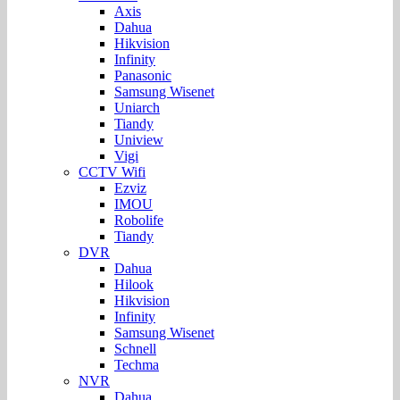
Axis
Dahua
Hikvision
Infinity
Panasonic
Samsung Wisenet
Uniarch
Tiandy
Uniview
Vigi
CCTV Wifi
Ezviz
IMOU
Robolife
Tiandy
DVR
Dahua
Hilook
Hikvision
Infinity
Samsung Wisenet
Schnell
Techma
NVR
Dahua