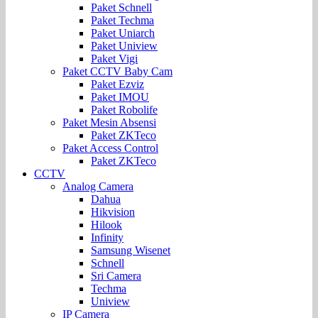
Paket Schnell
Paket Techma
Paket Uniarch
Paket Uniview
Paket Vigi
Paket CCTV Baby Cam
Paket Ezviz
Paket IMOU
Paket Robolife
Paket Mesin Absensi
Paket ZKTeco
Paket Access Control
Paket ZKTeco
CCTV
Analog Camera
Dahua
Hikvision
Hilook
Infinity
Samsung Wisenet
Schnell
Sri Camera
Techma
Uniview
IP Camera