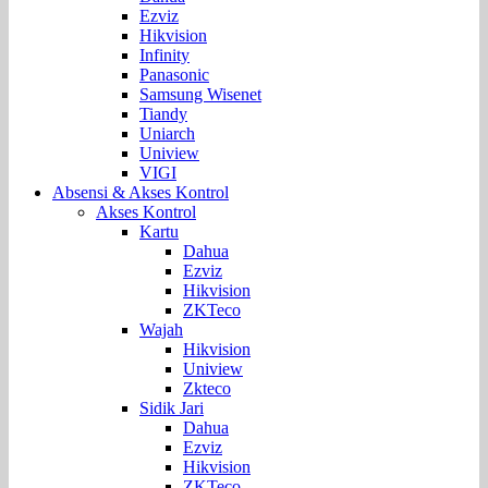
Ezviz
Hikvision
Infinity
Panasonic
Samsung Wisenet
Tiandy
Uniarch
Uniview
VIGI
Absensi & Akses Kontrol
Akses Kontrol
Kartu
Dahua
Ezviz
Hikvision
ZKTeco
Wajah
Hikvision
Uniview
Zkteco
Sidik Jari
Dahua
Ezviz
Hikvision
ZKTeco