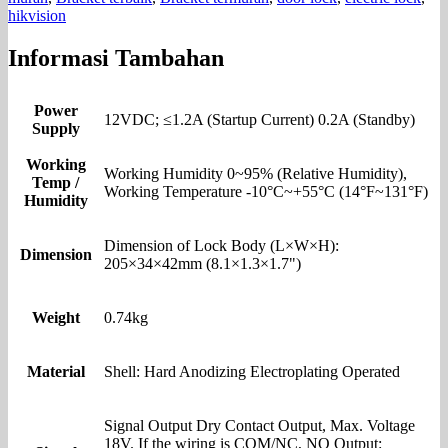
hikvision
Informasi Tambahan
Power
12VDC; ≤1.2A (Startup Current) 0.2A (Standby)
Supply
Working
Working Humidity 0~95% (Relative Humidity),
Temp /
Working Temperature -10°C~+55°C (14°F~131°F)
Humidity
Dimension of Lock Body (L×W×H):
Dimension
205×34×42mm (8.1×1.3×1.7")
Weight
0.74kg
Material
Shell: Hard Anodizing Electroplating Operated
Signal Output Dry Contact Output, Max. Voltage
18V. If the wiring is COM/NC, NO Output: