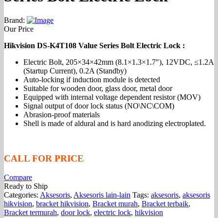
Brand:
Our Price
Hikvision DS-K4T108 Value Series Bolt Electric Lock :
Electric Bolt, 205×34×42mm (8.1×1.3×1.7″), 12VDC, ≤1.2A
(Startup Current), 0.2A (Standby)
Auto-locking if induction module is detected
Suitable for wooden door, glass door, metal door
Equipped with internal voltage dependent resistor (MOV)
Signal output of door lock status (NO\NC\COM)
Abrasion-proof materials
Shell is made of aldural and is hard anodizing electroplated.
CALL FOR PRICE
Compare
Ready to Ship
Categories:
Aksesoris
,
Aksesoris lain-lain
Tags:
aksesoris
,
aksesoris
hikvision
,
bracket hikvision
,
Bracket murah
,
Bracket terbaik
,
Bracket termurah
,
door lock
,
electric lock
,
hikvision