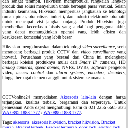
dan sangat terampil, Hikvision memproduksi rangkaian lengkap
produk dan solusi menyeluruh untuk berbagai pasar vertikal. Selain
industri keamanan, Hikvision memperluas jangkauan ke teknologi
rumah pintar, otomatisasi industri, dan industri elektronik otomotif
untuk mencapai visi jangka panjang. Produk Hikvision juga
memberikan kecerdasan bisnis yang andal bagi pengguna akhir,
yang dapat memungkinkan operasi yang lebih efisien dan
kesuksesan komersial yang lebih besar.
Hikvision mengkhususkan dalam teknologi
video surveillance,
serta
merancang berbagai produk CCTV dan
video surveillance
yang
inovatif. Perusahaan yang berasal dari China ini melengkapi
berbagai koleksi produknya mulai dari
Smart IP cameras,
HD
analog cameras, speed domes,
NVRs, DVRs,
software
pengelola
video,
access control
dan
alarm systems, encoders, decoders,
hingga berbagai elemen canggih untuk sistem keamanan.
CCTVonline24 menyediakan
Aksesoris lain-lain
dengan harga
terjangkau, kualitas terbaik, bergaransi dan terpercaya. Untuk
pemesanan Anda dapat menghubungi kami di 021-2256 6665 atau
WA 0895 1888 1777
/
WA 0896 1888 1777
.
Tags:
aksesoris
,
aksesoris hikvision
,
bracket hikvision
,
Bracket
murah
,
Bracket terbaik
,
Bracket termurah
,
door lock
,
electric lock
,