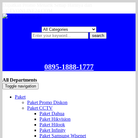
Dapatkan Promo Menarik Setiap Harinya dari
CCTVONLINE24.COM
search
0895-1888-1777
All Departments
Toggle navigation
Paket
Paket Promo Diskon
Paket CCTV
Paket Dahua
Paket Hikvision
Paket Hilook
Paket Infinity
Paket Samsung Wisenet