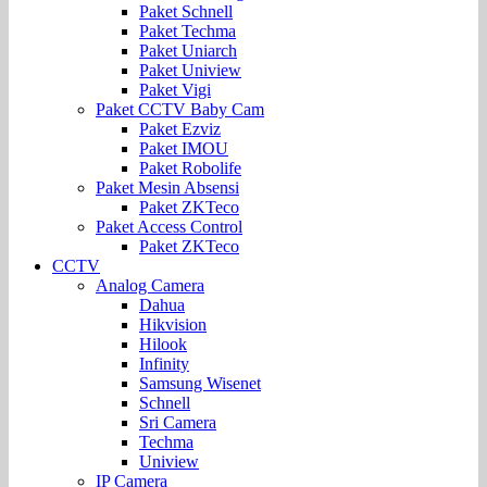
Paket Schnell
Paket Techma
Paket Uniarch
Paket Uniview
Paket Vigi
Paket CCTV Baby Cam
Paket Ezviz
Paket IMOU
Paket Robolife
Paket Mesin Absensi
Paket ZKTeco
Paket Access Control
Paket ZKTeco
CCTV
Analog Camera
Dahua
Hikvision
Hilook
Infinity
Samsung Wisenet
Schnell
Sri Camera
Techma
Uniview
IP Camera