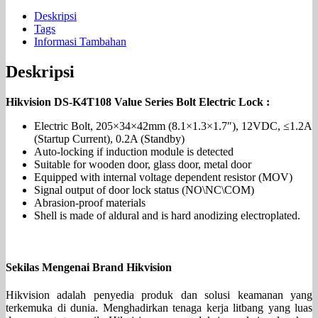
Deskripsi
Tags
Informasi Tambahan
Deskripsi
Hikvision DS-K4T108 Value Series Bolt Electric Lock :
Electric Bolt, 205×34×42mm (8.1×1.3×1.7″), 12VDC, ≤1.2A
(Startup Current), 0.2A (Standby)
Auto-locking if induction module is detected
Suitable for wooden door, glass door, metal door
Equipped with internal voltage dependent resistor (MOV)
Signal output of door lock status (NO\NC\COM)
Abrasion-proof materials
Shell is made of aldural and is hard anodizing electroplated.
Sekilas Mengenai Brand Hikvision
Hikvision adalah penyedia produk dan solusi keamanan yang
terkemuka di dunia. Menghadirkan tenaga kerja litbang yang luas