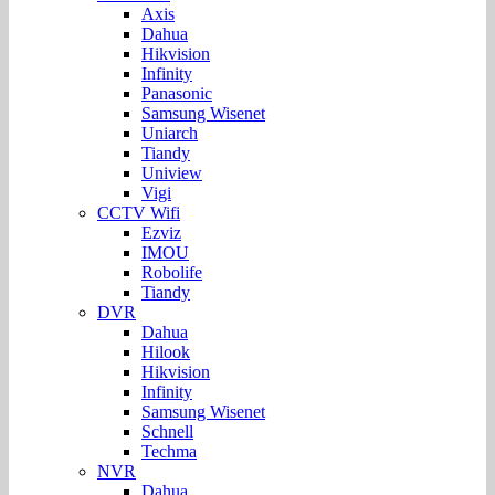
Axis
Dahua
Hikvision
Infinity
Panasonic
Samsung Wisenet
Uniarch
Tiandy
Uniview
Vigi
CCTV Wifi
Ezviz
IMOU
Robolife
Tiandy
DVR
Dahua
Hilook
Hikvision
Infinity
Samsung Wisenet
Schnell
Techma
NVR
Dahua