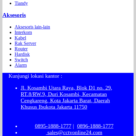
Tiandy
Aksesoris
Aksesoris lain-lain
Interkom
Kabel
Rak Server
Router
Hardisk
Switch
Alarm
Kunjungi lokasi kantor :
Jl. Kosambi Utara Raya, Blok D1 no. 29,
RT.8/RW.9, Duri Kosambi, Kecamatan
Cengkareng, Kota Jakarta Barat, Daerah
Khusus Ibukota Jakarta 11750
0895-1888-1777
|
0896-1888-1777
sales@cctvonline24.com