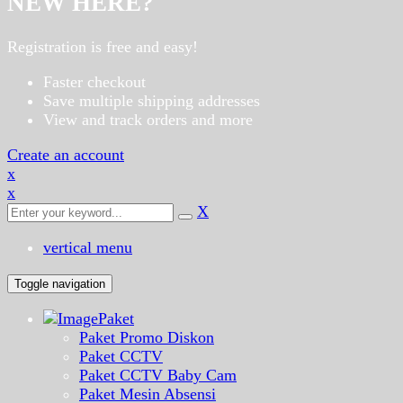
NEW HERE?
Registration is free and easy!
Faster checkout
Save multiple shipping addresses
View and track orders and more
Create an account
x
x
X
vertical menu
Toggle navigation
Paket
Paket Promo Diskon
Paket CCTV
Paket CCTV Baby Cam
Paket Mesin Absensi