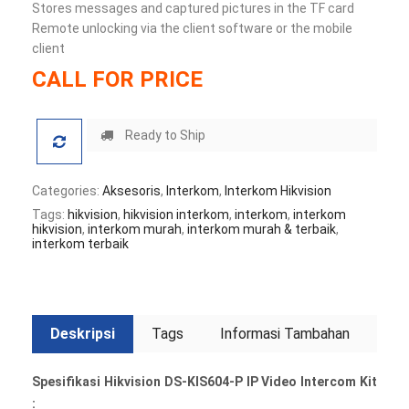
Stores messages and captured pictures in the TF card
Remote unlocking via the client software or the mobile
client
CALL FOR PRICE
Ready to Ship
Categories:
Aksesoris
,
Interkom
,
Interkom Hikvision
Tags:
hikvision
,
hikvision interkom
,
interkom
,
interkom
hikvision
,
interkom murah
,
interkom murah & terbaik
,
interkom terbaik
Deskripsi
Tags
Informasi Tambahan
Spesifikasi Hikvision DS-KIS604-P IP Video Intercom Kit
: