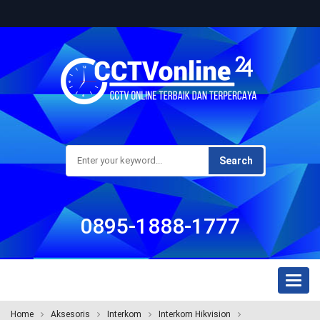
Search
0895-1888-1777
Toggl
naviga
Home
Aksesoris
Interkom
Interkom Hikvision