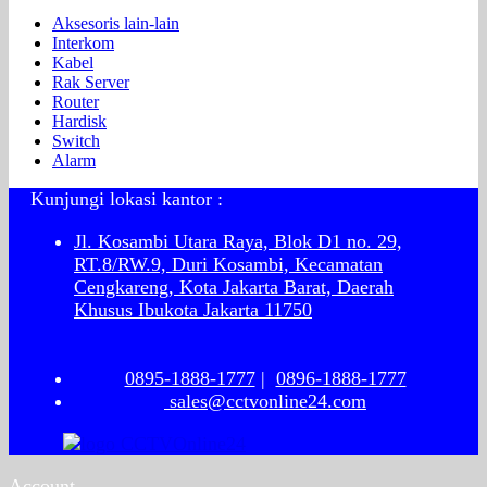
Aksesoris lain-lain
Interkom
Kabel
Rak Server
Router
Hardisk
Switch
Alarm
Kunjungi lokasi kantor :
Jl. Kosambi Utara Raya, Blok D1 no. 29,
RT.8/RW.9, Duri Kosambi, Kecamatan
Cengkareng, Kota Jakarta Barat, Daerah
Khusus Ibukota Jakarta 11750
0895-1888-1777
|
0896-1888-1777
sales@cctvonline24.com
Account