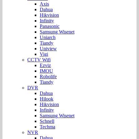
Axis
Dahua
Hikvision
Infinity
Panasonic
Samsung Wisenet
Uniarch
Tiandy
Uniview
Vigi
CCTV Wifi
Ezviz
IMOU
Robolife
Tiandy
DVR
Dahua
Hilook
Hikvision
Infinity
Samsung Wisenet
Schnell
Techma
NVR
Dahua