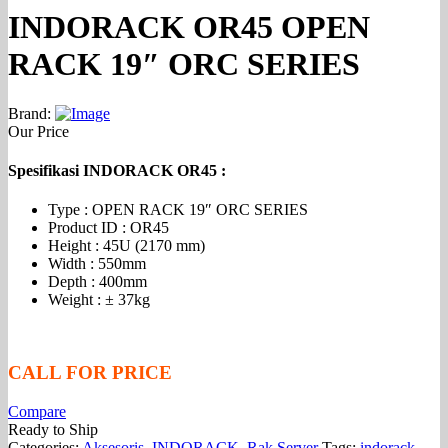
INDORACK OR45 OPEN
RACK 19″ ORC SERIES
Brand:
Our Price
Spesifikasi INDORACK OR45
:
Type : OPEN RACK 19″ ORC SERIES
Product ID : OR45
Height : 45U (2170 mm)
Width : 550mm
Depth : 400mm
Weight : ± 37kg
CALL FOR PRICE
Compare
Ready to Ship
Categories:
Aksesoris
,
INDORACK
,
Rak Server
Tags:
indorack
,