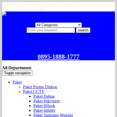
Dapatkan Promo Menarik Setiap Harinya dari
CCTVONLINE24.COM
search
0895-1888-1777
All Departments
Toggle navigation
Paket
Paket Promo Diskon
Paket CCTV
Paket Dahua
Paket Hikvision
Paket Hilook
Paket Infinity
Paket Samsung Wisenet