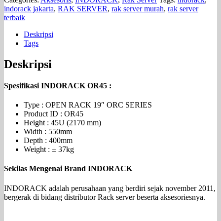
indorack jakarta
,
RAK SERVER
,
rak server murah
,
rak server
terbaik
Deskripsi
Tags
Deskripsi
Spesifikasi INDORACK OR45
:
Type : OPEN RACK 19″ ORC SERIES
Product ID : OR45
Height : 45U (2170 mm)
Width : 550mm
Depth : 400mm
Weight : ± 37kg
Sekilas Mengenai Brand INDORACK
INDORACK adalah perusahaan yang berdiri sejak november 2011,
bergerak di bidang distributor Rack server beserta aksesoriesnya.