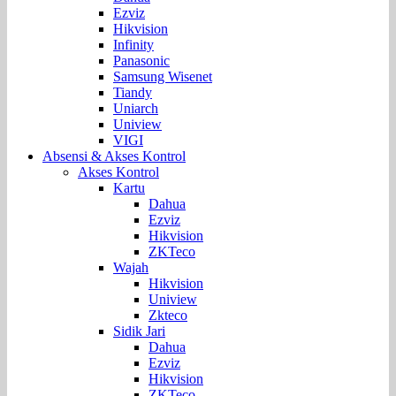
Ezviz
Hikvision
Infinity
Panasonic
Samsung Wisenet
Tiandy
Uniarch
Uniview
VIGI
Absensi & Akses Kontrol
Akses Kontrol
Kartu
Dahua
Ezviz
Hikvision
ZKTeco
Wajah
Hikvision
Uniview
Zkteco
Sidik Jari
Dahua
Ezviz
Hikvision
ZKTeco