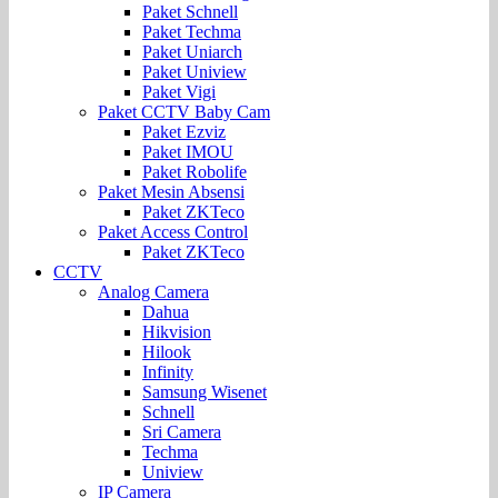
Paket Schnell
Paket Techma
Paket Uniarch
Paket Uniview
Paket Vigi
Paket CCTV Baby Cam
Paket Ezviz
Paket IMOU
Paket Robolife
Paket Mesin Absensi
Paket ZKTeco
Paket Access Control
Paket ZKTeco
CCTV
Analog Camera
Dahua
Hikvision
Hilook
Infinity
Samsung Wisenet
Schnell
Sri Camera
Techma
Uniview
IP Camera