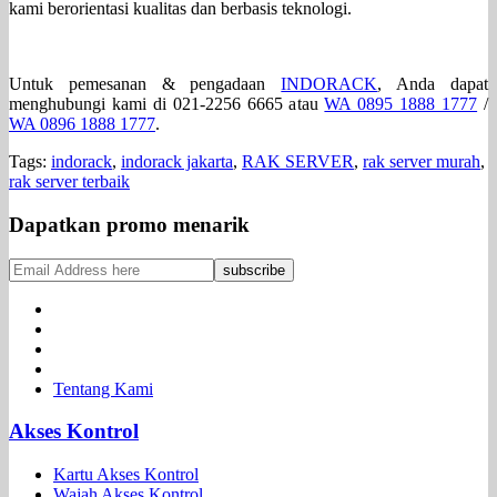
kami berorientasi kualitas dan berbasis teknologi.
Untuk pemesanan & pengadaan
INDORACK
, Anda dapat
menghubungi kami di 021-2256 6665 atau
WA 0895 1888 1777
/
WA 0896 1888 1777
.
Tags:
indorack
,
indorack jakarta
,
RAK SERVER
,
rak server murah
,
rak server terbaik
Dapatkan promo menarik
Tentang Kami
Akses Kontrol
Kartu Akses Kontrol
Wajah Akses Kontrol