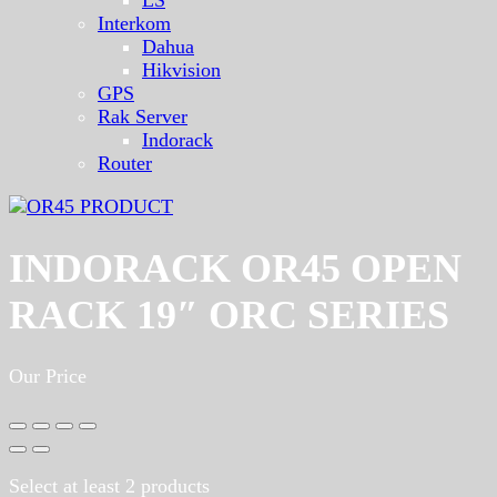
Interkom
Dahua
Hikvision
GPS
Rak Server
Indorack
Router
INDORACK OR45 OPEN
RACK 19″ ORC SERIES
Our Price
Select at least 2 products