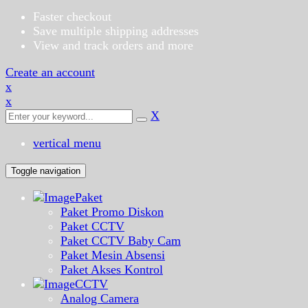
Faster checkout
Save multiple shipping addresses
View and track orders and more
Create an account
x
x
X
vertical menu
Toggle navigation
Paket
Paket Promo Diskon
Paket CCTV
Paket CCTV Baby Cam
Paket Mesin Absensi
Paket Akses Kontrol
CCTV
Analog Camera